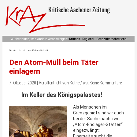
Kritische Aachener Zeitung
Wir berichten, was Andere verschweigen:
Kritisch · Regional · Grenzüberschreitend
Sie sind hier:
Home
»
Kultur
»
Seite 5
Den Atom-Müll beim Täter
einlagern
7. Oktober 2020 | Veröffentlicht von Käthe / ws, Keine Kommentare
Im Keller des Königspalastes!
Als Menschen im
Grenzgebiet sind wir auch
bei der Suche nach zwei
„Atom-Endlager-Stätten“
eingezwängt:
Einerseits sucht die