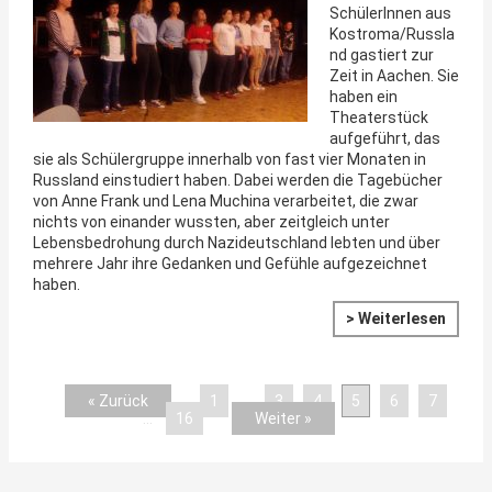
SchülerInnen aus
Kostroma/Russla
nd gastiert zur
Zeit in Aachen. Sie
haben ein
Theaterstück
aufgeführt, das
sie als Schülergruppe innerhalb von fast vier Monaten in
Russland einstudiert haben. Dabei werden die Tagebücher
von Anne Frank und Lena Muchina verarbeitet, die zwar
nichts von einander wussten, aber zeitgleich unter
Lebensbedrohung durch Nazideutschland lebten und über
mehrere Jahr ihre Gedanken und Gefühle aufgezeichnet
haben.
> Weiterlesen
« Zurück
1
…
3
4
5
6
7
…
16
Weiter »