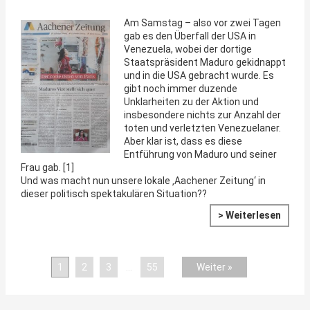
Am Samstag – also vor zwei Tagen
gab es den Überfall der USA in
Venezuela, wobei der dortige
Staatspräsident Maduro gekidnappt
und in die USA gebracht wurde. Es
gibt noch immer duzende
Unklarheiten zu der Aktion und
insbesondere nichts zur Anzahl der
toten und verletzten Venezuelaner.
Aber klar ist, dass es diese
Entführung von Maduro und seiner
Frau gab. [1]
Und was macht nun unsere lokale ‚Aachener Zeitung‘ in
dieser politisch spektakulären Situation??
> Weiterlesen
1
2
3
…
55
Weiter »