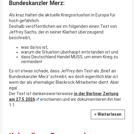
Bundeskanzler Merz:
Als kraz halten die aktuelle Kriegssituation in Europa für
hoch gefährlich.
Deshalb veröffentlichen wir im folgenden einen Text von
Jeffrey Sachs, der in seiner Klarheit überzeugend
beschreibt,
was da los ist,
warum die Situation überhaupt entstanden ist und
dass Deutschland Handel MUSS, um einen Krieg zu
vermeiden!
Es ist etwas schade, dass Jeffrey den Text als ‚Brief an
Bundeskanzler Merz‘ schreibt, wo doch eigentlich klar ist
wem der als ehemaliger Blackrock-Mitarbeiter dient. Aber
egal …
Der Text ist dankenswerterweise
in der Berliner Zeitung
am 27.5.2026
erschienen und wir dokumentieren ihn hier
1:1.
> Weiterlesen