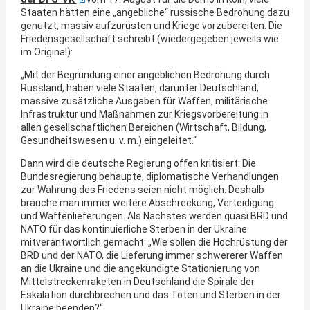
Staaten hätten eine „angebliche“ russische Bedrohung dazu
genutzt, massiv aufzurüsten und Kriege vorzubereiten. Die
Friedensgesellschaft schreibt (wiedergegeben jeweils wie
im Original):
„Mit der Begründung einer angeblichen Bedrohung durch
Russland, haben viele Staaten, darunter Deutschland,
massive zusätzliche Ausgaben für Waffen, militärische
Infrastruktur und Maßnahmen zur Kriegsvorbereitung in
allen gesellschaftlichen Bereichen (Wirtschaft, Bildung,
Gesundheitswesen u. v. m.) eingeleitet.“
Dann wird die deutsche Regierung offen kritisiert: Die
Bundesregierung behaupte, diplomatische Verhandlungen
zur Wahrung des Friedens seien nicht möglich. Deshalb
brauche man immer weitere Abschreckung, Verteidigung
und Waffenlieferungen. Als Nächstes werden quasi BRD und
NATO für das kontinuierliche Sterben in der Ukraine
mitverantwortlich gemacht: „Wie sollen die Hochrüstung der
BRD und der NATO, die Lieferung immer schwererer Waffen
an die Ukraine und die angekündigte Stationierung von
Mittelstreckenraketen in Deutschland die Spirale der
Eskalation durchbrechen und das Töten und Sterben in der
Ukraine beenden?“