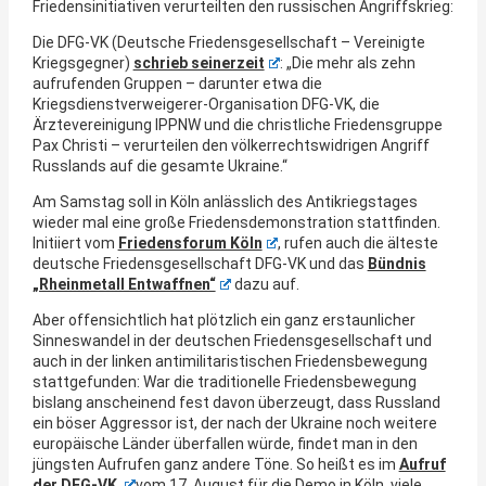
Friedensinitiativen verurteilten den russischen Angriffskrieg:
Die DFG-VK (Deutsche Friedensgesellschaft – Vereinigte
Kriegsgegner)
schrieb seinerzeit
: „Die mehr als zehn
aufrufenden Gruppen – darunter etwa die
Kriegsdienstverweigerer-Organisation DFG-VK, die
Ärztevereinigung IPPNW und die christliche Friedensgruppe
Pax Christi – verurteilen den völkerrechtswidrigen Angriff
Russlands auf die gesamte Ukraine.“
Am Samstag soll in Köln anlässlich des Antikriegstages
wieder mal eine große Friedensdemonstration stattfinden.
Initiiert vom
Friedensforum Köln
, rufen auch die älteste
deutsche Friedensgesellschaft DFG-VK und das
Bündnis
„Rheinmetall Entwaffnen“
dazu auf.
Aber offensichtlich hat plötzlich ein ganz erstaunlicher
Sinneswandel in der deutschen Friedensgesellschaft und
auch in der linken antimilitaristischen Friedensbewegung
stattgefunden: War die traditionelle Friedensbewegung
bislang anscheinend fest davon überzeugt, dass Russland
ein böser Aggressor ist, der nach der Ukraine noch weitere
europäische Länder überfallen würde, findet man in den
jüngsten Aufrufen ganz andere Töne. So heißt es im
Aufruf
der DFG-VK
vom 17. August für die Demo in Köln, viele