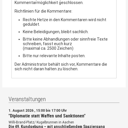
vermutlich scheitern. Die Party-Doktrinen
Kommentarmöglichkeit geschlossen.
„bewährter“ sozialpädagogischer Fürsorge
des FdGK-Fachideologen F. lauteten
kompensieren können?
eindeutig:
Richtlinien für die Kommentare:
War es strategisch richtig, die
„Die Friedensbewegung kommt mir nicht ins
Rechte Hetze in den Kommentaren wird nicht
postautonome Reserve für die NRW-
Haus!“
geduldet.
Kommunalwahlen aufs Spiel zu setzen?
Keine Beleidigungen, bleibt sachlich.
und sehr schön:
Wir sind gespannt auf die Fortsetzung und
natürlich auf die Ergebnisse der
Bitte keine Abhandlungen oder sinnfreie Texte
„Einer muss ja den Noske machen!“
Kommunalwahlen.
schreiben, fasst euch kurz
(maximal ca. 2500 Zeichen)
(Einnerung an selige Zeiten…)
Bitte nur relevante Inhalte posten.
Der Administrator behält sich vor, Kommentare die
sich nicht daran halten zu löschen.
Veranstaltungen
1. August 2026 , 15:00 bis 17:00 Uhr
"Diplomatie statt Waffen und Sanktionen"
Willi-Brand-Platz/ Kugelbrunnen in Aachen
Die 49. Kundgebung – mit anschließendem Spaziergang