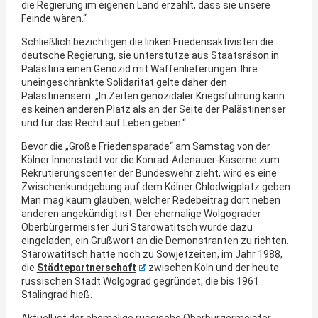
die Regierung im eigenen Land erzählt, dass sie unsere
Feinde wären.“
Schließlich bezichtigen die linken Friedensaktivisten die
deutsche Regierung, sie unterstütze aus Staatsräson in
Palästina einen Genozid mit Waffenlieferungen. Ihre
uneingeschränkte Solidarität gelte daher den
Palästinensern: „In Zeiten genozidaler Kriegsführung kann
es keinen anderen Platz als an der Seite der Palästinenser
und für das Recht auf Leben geben.“
Bevor die „Große Friedensparade“ am Samstag von der
Kölner Innenstadt vor die Konrad-Adenauer-Kaserne zum
Rekrutierungscenter der Bundeswehr zieht, wird es eine
Zwischenkundgebung auf dem Kölner Chlodwigplatz geben.
Man mag kaum glauben, welcher Redebeitrag dort neben
anderen angekündigt ist: Der ehemalige Wolgograder
Oberbürgermeister Juri Starowatitsch wurde dazu
eingeladen, ein Grußwort an die Demonstranten zu richten.
Starowatitsch hatte noch zu Sowjetzeiten, im Jahr 1988,
die
Städtepartnerschaft
zwischen Köln und der heute
russischen Stadt Wolgograd gegründet, die bis 1961
Stalingrad hieß.
Aktuell ist der ehemalige russische Oberbürgermeister