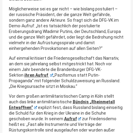
Möglicherweise sei es gar nicht – wie bislang postuliert –
der russische Präsident, der die ganze Welt gefährde,
sondern ganz andere Akteure. So fragt sich die DFG-VK im
Demo-Aufruf: „Ist es tatsächlich der postulierte
Eroberungsdrang Wladimir Putins, der Deutschland, Europa
und die ganze Welt gefährdet, oder liegt die Bedrohung nicht
vielmehr in der Aufrüstungsspirale und damit
einhergehenden Provokationen auf allen Seiten?“
Auf einmal kritisiert die Friedensgesellschaft das Narrativ,
an dem sie jahrelang selbst mitgestrickt hat. Noch vor
einem Jahr beendete die Brandenburger DFG-VK-
Sektion
ihren Aufruf
„Pazifismus statt Putin-
Propaganda“ mit folgender Schuldzuweisung an Russland:
„Die Kriegsursache sitzt in Moskau.“
Vor dem großen antimilitaristischen Camp in Köln stellt
auch das linke antimilitaristische
Bündnis „Rheinmetall
Entwaffnen“
explizit fest, dass Russland bislang einseitig
die Schuld für den Krieg in der Ukraine in die Schuhe
geschoben wurde. In seinem
Aufruf
zur Friedensdemo
heißt es: „Fast alle Instrumente und Verträge der
Rüstungskontrolle sind ausgelaufen oder wurden außer