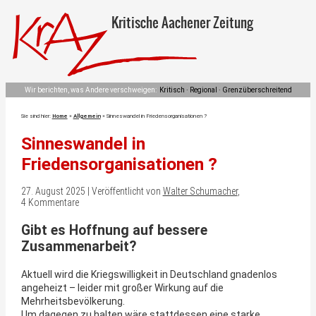
Kritische Aachener Zeitung
Wir berichten, was Andere verschweigen:
Kritisch · Regional · Grenzüberschreitend
Sie sind hier:
Home
»
Allgemein
»
Sinneswandel in Friedensorganisationen ?
Sinneswandel in
Friedensorganisationen ?
27. August 2025 | Veröffentlicht von
Walter Schumacher
,
4 Kommentare
Gibt es Hoffnung auf bessere
Zusammenarbeit?
Aktuell wird die Kriegswilligkeit in Deutschland gnadenlos
angeheizt – leider mit großer Wirkung auf die
Mehrheitsbevölkerung.
Um dagegen zu halten wäre stattdessen eine starke,