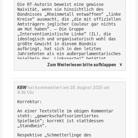
Die RT-Autorin beweist eine gewisse
Naivität, wenn sie hinsichtlich des
Bündnisses „Rheinmetall entwaffnen“ „linke
Kreise“ ausmacht, die „die mit offiziellen
Amtsträgern jeglicher Couleur gar nichts
am Hut haben“. – Die Gruppe
„Interventionistische Linke“ (IL), die
ideologisch und organisatorisch wohl das
größte Gewicht in diesem Bündnis
aufbringt, hat sich in den letzten
Jahrzehnten als ein außerparlamentarisches
Spielbein der „Linkspartei“ betätigt.
∨
Zum Weiterlesen bitte aufklappen
Als „postautonome“ Gliederung agiert sie
in Konkurrenz zu den „antideutschen“
Kreisen, die mit Ines Schwerdtner
erfolgreich eine Protagonistin installiert
haben und eine Sozialdemokratisierung der
KBW
hat kommentiert am
28. August 2025 um
Partei vorantreiben, was perspektivisch
8:45 Uhr
eine stärkere gewerkschaftliche
Korrektur:
Orientierung und eine Schwächung der
„bewegungsorientierten“ Tendenzen
An einer Textstelle im obigen Kommentar
bedeutete.
steht: „gewerkschaftsorientiertes
Spielbein“; korrekt ist stattdessen
Was den Fang von Wählerstimmen begünstigte
„Standbein“.
(das „Anwanzen“ an die SPD), ist der
Kanalisierung einer politisch diffusen
Respektive „Schmetterlinge des
Protestbewegung eher abträglich. Insofern