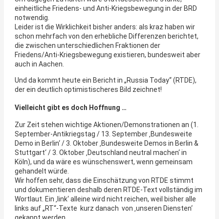
einheitliche Friedens- und Anti-Kriegsbewegung in der BRD
notwendig.
Leider ist die Wirklichkeit bisher anders: als kraz haben wir
schon mehrfach von den erhebliche Differenzen berichtet,
die zwischen unterschiedlichen Fraktionen der
Friedens/Anti-Kriegsbewegung existieren, bundesweit aber
auch in Aachen.
Und da kommt heute ein Bericht in „Russia Today“ (RTDE),
der ein deutlich optimistischeres Bild zeichnet!
Vielleicht gibt es doch Hoffnung …
Zur Zeit stehen wichtige Aktionen/Demonstrationen an (1.
September-Antikriegstag / 13. September ‚Bundesweite
Demo in Berlin‘ / 3. Oktober ‚Bundesweite Demos in Berlin &
Stuttgart‘ / 3. Oktober ‚Deutschland neutral machen‘ in
Köln), und da wäre es wünschenswert, wenn gemeinsam
gehandelt würde.
Wir hoffen sehr, dass die Einschätzung von RTDE stimmt
und dokumentieren deshalb deren RTDE-Text vollständig im
Wortlaut. Ein ‚link‘ alleine wird nicht reichen, weil bisher alle
links auf „RT“-Texte kurz danach von ‚unseren Diensten‘
gekappt werden.