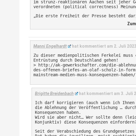
im strunz-reaktionären Aachen seit jeher G
verordneten (political correctness) Meinun
„Die erste Freiheit der Presse besteht dar
Karl Marx
Zum 
Manni Engelhardt
hat kommentiert am
2. Juli 202
Zu dieser medienpolitischen Ferkelei muss 
Entrüstung durch Deutschland gehen!
>
http://ak-gewerkschafter.com/die-ablehnu
des-offenen-briefes-an-olaf-scholz-in-form
mainstream-medien-muss-konsequenzen-haben/
Brigitte Breidenbach
hat kommentiert am
3. Juli
Ich darf korrigieren (auch wenn ich Ihnen
die Ablehnung der Veröffentlichung … durc
Konsequenzen haben.
Wird sie aber nicht… Wer sollte denn (lei
Konjunktiv) diese Konsequenzen einfordern
Seit der Verabschiedung des Grundgesetzes