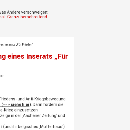
 was Andere verschweigen:
onal · Grenzüberschreitend
es Inserats „Für Frieden“
g eines Inserats „Für
are
Friedens- und Anti-Kriegsbewegung
 (==> siehe hier)
. Darin fordern sie
ne-Krieg einzusetzen.
nzeige in der ‚Aachener Zeitung‘ und
‘ (und ihr belgisches ‚Mutterhaus‘)