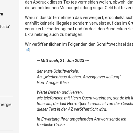
den Abdruck dieses Textes vermeiden wollen, obwohl d
dieser politischen Meinungsbildung sogar Geld hätte ver
en
Warum das Unternehmen das verweigert, erschließt sic
enthält keinerlei Illegales sondern verweist auf das im 
festa“
verankerte Friedensgebot und fordert den Bundeskanzler
Ukrainekrieg auch zu befolgen.
Wir veröffentlichen im Folgenden den Schriftwechsel daz
]
— Mittwoch, 21. Jun 2023 -–
der erste Schriftverkehr:
An: „Medienhaus Aachen, Anzeigenverwaltung“
Von: Ansgar Klein
Werte Damen und Herren,
wie telefonisch mit Herrn Quent vereinbart, sende ich 
Inserats, der laut Herrn Quent zunächst von der Gesc
nergie
dieser Text in der AZ veröffentlicht wird.
In Erwartung Ihrer umgehenden Antwort sende ich
friedliche Grüße …