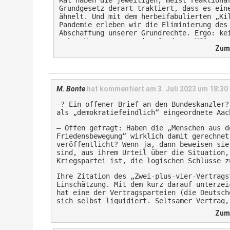
Rat haben die jeweiligen, meist reaktionä
Grundgesetz derart traktiert, dass es ein
ähnelt. Und mit dem herbeifabulierten „Ki
Pandemie erleben wir die Eliminierung des
Abschaffung unserer Grundrechte. Ergo: ke
mehr, Konsequenzen einzufordern… MfG
Zum 
M. Bonte
hat kommentiert am
3. Juli 2023 um 18:30
–? Ein offener Brief an den Bundeskanzler?
als „demokratiefeindlich“ eingeordnete Aac
– Offen gefragt: Haben die „Menschen aus d
Friedensbewegung“ wirklich damit gerechnet
veröffentlicht? Wenn ja, dann beweisen sie
sind, aus ihrem Urteil über die Situation,
Kriegspartei ist, die logischen Schlüsse z
Ihre Zitation des „Zwei-plus-vier-Vertrags
Einschätzung. Mit dem kurz darauf unterzei
hat eine der Vertragsparteien (die Deutsch
sich selbst liquidiert. Seltsamer Vertrag,
Vetragspartei als Rechtssubjekt tilgte. – 
Zum 
einige metapysische Überlegungen anschließ
müßig, wirklich.