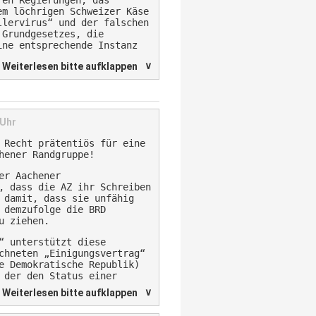
ren Regierungen, das
em löchrigen Schweizer Käse
llervirus“ und der falschen
 Grundgesetzes, die
ine entsprechende Instanz
∨
Weiterlesen bitte aufklappen
 Uhr
 Recht prätentiös für eine
hener Randgruppe!
er Aachener
, dass die AZ ihr Schreiben
 damit, dass sie unfähig
 demzufolge die BRD
u ziehen.
“ unterstützt diese
chneten „Einigungsvertrag“
e Demokratische Republik)
 der den Status einer
Natürlich ließen sich hier
∨
Weiterlesen bitte aufklappen
en, heute aber nicht…wäre