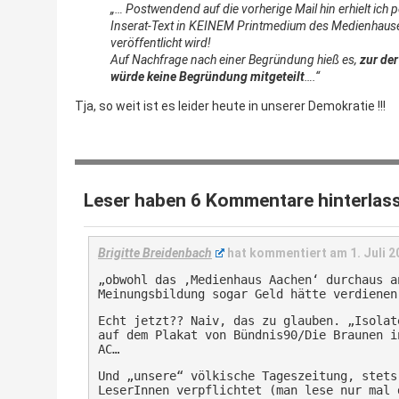
„… Postwendend auf die vorherige Mail hin erhielt ich p
Inserat-Text in KEINEM Printmedium des Medienhauses
veröffentlicht wird!
Auf Nachfrage nach einer Begründung hieß es,
zur de
würde keine Begründung mitgeteilt
….“
Tja, so weit ist es leider heute in unserer Demokratie !!!
Leser haben 6 Kommentare hinterlas
Brigitte Breidenbach
hat kommentiert am
1. Juli 
„obwohl das ‚Medienhaus Aachen‘ durchaus a
Meinungsbildung sogar Geld hätte verdienen
Echt jetzt?? Naiv, das zu glauben. „Isolat
auf dem Plakat von Bündnis90/Die Braunen i
AC…
Und „unsere“ völkische Tageszeitung, stets
LeserInnen verpflichtet (man lese nur mal 