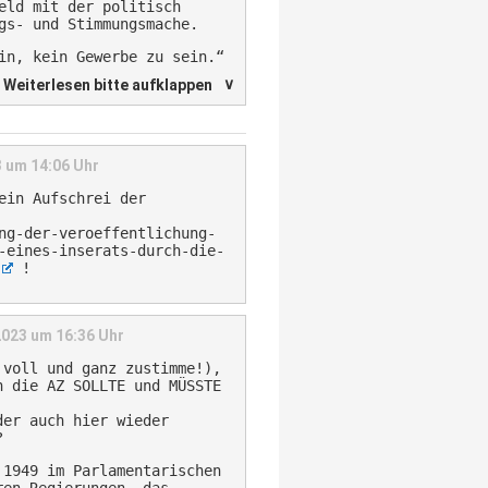
eld mit der politisch
gs- und Stimmungsmache.
in, kein Gewerbe zu sein.“
∨
Weiterlesen bitte aufklappen
3 um 14:06 Uhr
ein Aufschrei der
ng-der-veroeffentlichung-
-eines-inserats-durch-die-
!
 2023 um 16:36 Uhr
 voll und ganz zustimme!),
h die AZ SOLLTE und MÜSSTE
der auch hier wieder
?
 1949 im Parlamentarischen