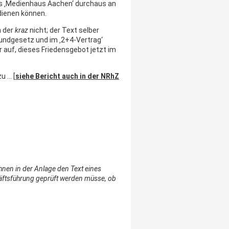
as ‚Medienhaus Aachen‘ durchaus an
dienen können.
h der
kraz
nicht; der Text selber
Grundgesetz und im ‚2+4-Vertrag‘
 auf, dieses Friedensgebot jetzt im
u … [
siehe Bericht auch in der NRhZ
Ihnen in der Anlage den Text eines
häftsführung geprüft werden müsse, ob