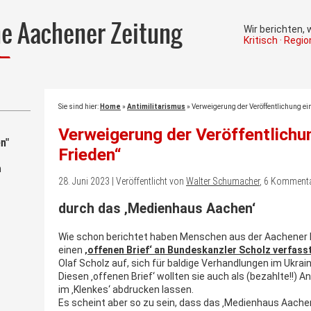
he Aachener Zeitung
Wir berichten,
Kritisch · Regi
Sie sind hier:
Home
»
Antimilitarismus
»
Verweigerung der Veröffentlichung ein
Verweigerung der Veröffentlichun
n"
Frieden“
m
28. Juni 2023 | Veröffentlicht von
Walter Schumacher
, 6 Komment
durch das ‚Medienhaus Aachen‘
Wie schon berichtet haben Menschen aus der Aachener 
einen
‚offenen Brief‘ an Bundeskanzler Scholz verfasst
Olaf Scholz auf, sich für baldige Verhandlungen im Ukrai
Diesen ‚offenen Brief‘ wollten sie auch als (bezahlte!!) A
im ‚Klenkes‘ abdrucken lassen.
Es scheint aber so zu sein, dass das ‚Medienhaus Aachen