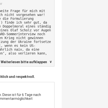
hr
Kein Vertrag – und das
lchen Verdacht aufkommen.
weite Frage für mich mit
ch nicht vorgesehen war!
r Aachener Friedensbewegung
e die Formulierung
in Cindy geben, die ist
‘) finde ich sehr gut, da
 politischen Snobismus.
e Doppelmoral eines ständig
eines Olaf Scholz vor Augen
ARD-Sommerinterview noch
en Krieg nicht gewinnen
tzung der Ukraine fortsetze
t, wenn es kein US-
ährlich naiv, da eine
en‘, also verlieren kann,
en ‚Klein-Krieg‘ mit einem
∨
Weiterlesen bitte aufklappen
eutung – und bei einem
 vermutlich auch große
hlich und respektvoll.
tät durch die WHO“
nahme-unserer-
jvNs
(Erklär-Video WHO-
 Diese ist für 6 Tage nach
lobby‘)
Kommentarmöglichkeit