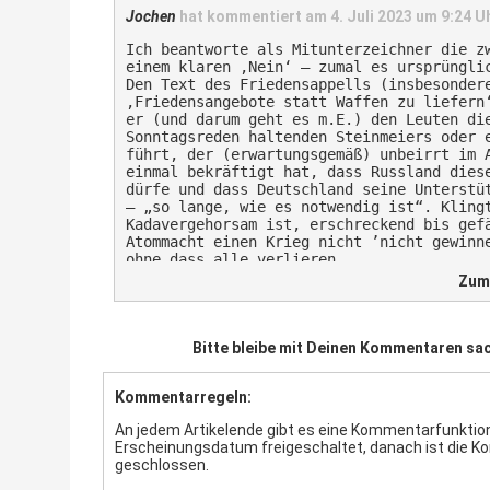
Jochen
hat kommentiert am
4. Juli 2023 um 9:24 U
Die BRD war und ist kein neutraler Staat. 
Grundgesetz schon garnicht – läßt einen so
Ich beantworte als Mitunterzeichner die z
einem klaren ‚Nein‘ – zumal es ursprüngli
Und überhaupt, wenn der dissidente Teil de
Den Text des Friedensappells (insbesonder
Geld zuviel hat, kann sie es ja der Genoss
‚Friedensangebote statt Waffen zu liefern
sympathisch und hat auch manchmal Sinn für
er (und darum geht es m.E.) den Leuten di
Schöne Grüße
Sonntagsreden haltenden Steinmeiers oder 
führt, der (erwartungsgemäß) unbeirrt im 
einmal bekräftigt hat, dass Russland dies
dürfe und dass Deutschland seine Unterstü
‒ „so lange, wie es notwendig ist“. Kling
Kadavergehorsam ist, erschreckend bis gef
Atommacht einen Krieg nicht ’nicht gewinn
ohne dass alle verlieren.
Es gibt auch wirklich Wichtigeres als ein
Zum 
Lokalblatt, welches sowieso weiter an Bed
Abdruck in diesen Kriegspropaganda-Zeiten
Anzeigenkunden – verlieren dürfte.
Zum Beispiel dies hier:
Bitte bleibe mit Deinen Kommentaren sac
„Es droht die Übernahme unserer Souveräni
– reitschuster.de/post/es-droht-die-ueber
Kommentarregeln:
souveraenitaet-durch-die-who/
–
https://www.youtube.com/watch?v=_uH1usN
An jedem Artikelende gibt es eine Kommentarfunktion.
Verträge der ‚Bürgerinitiative Gemeinwohl
Erscheinungsdatum freigeschaltet, danach ist die 
geschlossen.