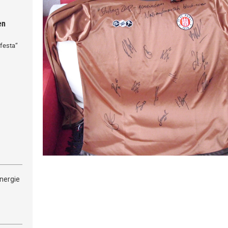
en
festa“
nergie