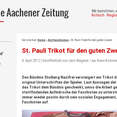
he Aachener Zeitung
Wir berichten,
Kritisch · Regi
Sie sind hier:
Home
»
Antifaschismus
»
St. Pauli Trikot für den guten Zweck
St. Pauli Trikot für den guten Zw
n"
4. April 2012 | Veröffentlicht von Jens Wegener / aw, Keine Komme
m
Das Bündnis Stolberg Nazifrei versteigert ein Trikot d
original Unterschriften der Spieler. Laut Aussagen de
das Trikot dem Bündnis geschenkt, umso die Arbeit gege
stattfindenden Aufmärsche der Faschisten zu unterstütz
immer wieder positiv durch sein soziales Engagement
Faschisten auf.