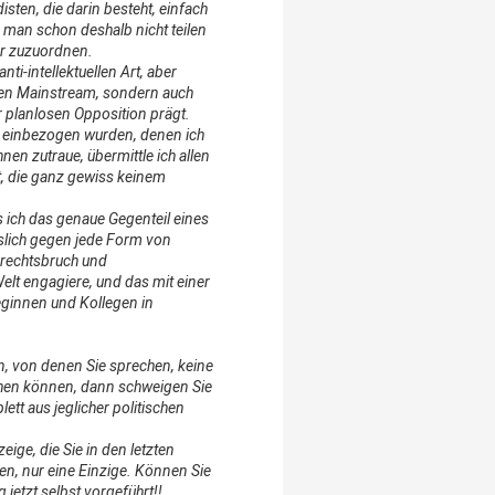
en, die darin besteht, einfach
e man schon deshalb nicht teilen
er zuzuordnen.
ti-intellektuellen Art, aber
 den Mainstream, sondern auch
ur planlosen Opposition prägt.
en einbezogen wurden, denen ich
nen zutraue, übermittle ich allen
ft, die ganz gewiss keinem
 ich das genaue Gegenteil eines
islich gegen jede Form von
rrechtsbruch und
Welt engagiere, und das mit einer
eginnen und Kollegen in
n, von denen Sie sprechen, keine
chen können, dann schweigen Sie
tt aus jeglicher politischen
eige, die Sie in den letzten
en, nur eine Einzige. Können Sie
jetzt selbst vorgeführt!!