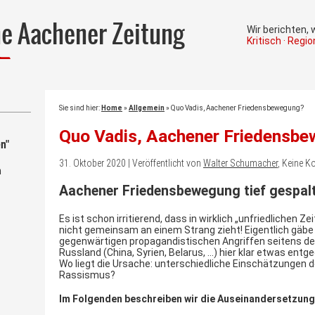
he Aachener Zeitung
Wir berichten,
Kritisch · Regi
Sie sind hier:
Home
»
Allgemein
»
Quo Vadis, Aachener Friedensbewegung?
Quo Vadis, Aachener Friedensb
n"
31. Oktober 2020 | Veröffentlicht von
Walter Schumacher
, Keine 
m
Aachener Friedensbewegung tief gespal
Es ist schon irritierend, dass in wirklich „unfriedlichen
nicht gemeinsam an einem Strang zieht! Eigentlich gäbe
gegenwärtigen propagandistischen Angriffen seitens d
Russland (China, Syrien, Belarus, …) hier klar etwas entg
Wo liegt die Ursache: unterschiedliche Einschätzungen d
Rassismus?
Im Folgenden beschreiben wir die Auseinandersetzung 