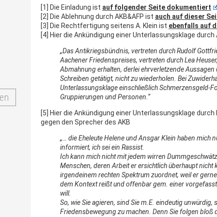
[1] Die Einladung ist
auf folgender Seite dokumentiert
[2] Die Ablehnung durch AKB&AFP ist
auch auf dieser Se
[3] Die Rechtfertigung seitens A. Klein ist
ebenfalls auf 
[4] Hier die Ankündigung einer Unterlassungsklage durch A
„Das Antikriegsbündnis, vertreten durch Rudolf Gottfr
Aache
ner Friedenspreises, vertreten durch Lea Heuse
Abmahnung erhalten, derlei ehrverletzende Aussagen ü
Schreiben getätigt, nicht zu wiederholen. Bei Zuwider
Unterlassungsklage einschließlich Sch
merzensgeld-Fo
en
Gruppierungen und Personen.“
[5] Hier die Ankündigung einer Unterlassungsklage durch
gegen den Sprecher des AKB
„… die Eheleute Helene und Ansgar Klein haben mich 
informiert, ich sei ein Rassist.
Ich kann mich nicht mit jedem wirren Dummgeschwätz
Menschen, deren Arbeit er ersichtlich überhaupt nicht 
irgendeinem rechten Spektrum zuordnet, weil er gern
dem Kontext reißt und offenbar gem. einer vorgefasst
will.
So, wie Sie agieren, sind Sie m.E. eindeutig unwürdig,
Friedensbewegung zu machen. Denn Sie folgen bloß 