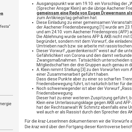
Ausgangspunkt war am 19.10. ein Vorschlag der „Wür
(Sprecher Ansgar Klein) an die übrige Aachener F
en
gemeinsam eine Rede von Eugen Drewermann als 
zum Antikriegstag gehalten hat.
Diese Einladung zu einer gemeinsamen Veranstaltu
festa“
der Aachener Friedensbewegung [1] wurde am 23.1
und am 24.10. vom Aachener Friedenspreis (AFP) ab
Die Ablehnung wurde seitens AFP & AKB nicht mit
begründet, sondern mit dem Vorwurf, die einlade
Umtrieben nach bzw. sie arbeite mit rassistisc
Dieser Vorwurf „querdenkerisch“ weist auf die unt
Gefährlichkeit von Corona und den damit verbunde
Zwangsmaßnahmen. Tatsächlich unterscheiden si
Mitgliedschaften der drei Gruppen auch genau in d
A. Klein nimmt Stellung [3] zu den Vorwürfen vom 
einer Zusammenarbeit geführt haben.
Dass diese Punkte aber zu einer so scharfen Tren
Friedensbewegung führt, ist natürlich bitter für di
Noch schwerwiegender ist aber der Vorwurf „Rass
Friedensbewegung.
Dieser hat zu einer weiteren Zuspitzung geführt, b
Klein eine Unterlassungsklage gegen AKB und AFP 
nergie
hat der Rechtsanwalt W. Schmitz ebenfalls eine U
weil auch er als Rassist durch den Sprecher des A
Für die
kraz
-LeserInnen dokumentieren wir die Vorwürfe 
Die
kraz
wird über den Fortgang dieser Kontroverse beric