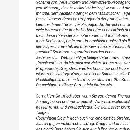
Schema von Verleumdern und Mainstream-Propagandist
jede Meinung, die nie vertieft hinterfragt wurde und di
möchte, dem rechten oder gar dem rassistischen Lag
Das ist verleumderische Propaganda der primitivsten, an
kennzeichnend für so viel Propaganda, die nicht nur
viele Varianten der kontrollierten oder auch einfach n
Da in diesen Verteiler auch Personen und Institution
mehr Redlichkeit, Reife und Unterscheidungskraft als Ih
hier zugleich mein letztes Interview mit einer Zeitschri
„rechten“ Spektrum zugeordnet werden kann.
Jeder wird im Web unzählige Belege dafür finden, dass
„Rassisten“ bin, da ich mich seit vielen Jahren nachwe
Propaganda, Kriegstreiberei, Verfassungs- und Völke
völkerrechtswidrige Kriege westlicher Staaten in aller 
Nachhaltigkeit, die man bei meinen über 165.000 Koll
Deutschland in dieser Form nicht finden wird.
Sorry, Herr Gottfried, aber wenn Sie von denen Theme
Ahnung haben und nur ungeprüft Vorurteile weiterrei
besser fortan und verabschieden Sie sich besser komple
Tätigkeit
Übermitteln Sie mir doch auch nur eine einzige Strafanz
Jahren gegen völkerrechtswidrige Kriege erstattet hab
das nicht? Dann haben Sie sich durch Ihre Verleumdung 