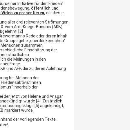
selner Initiative für den Frieden“
riedensbewegung,
öffentlich und
Video zu präsentieren,
die dieser
ng aller drei relevanten Strömungen
0. vom Anti-Kriegs-Bündnis (AKB)
gelehnt! [2]
 Drewermanns Rede oder deren Inhalt
nde Gruppe gehe „querdenkerischen“
hen Menschen zusammen.
erschiedliche Einschätzung der
nen staatlichen
ch die Meinungen in den
ieser Frage.
AKB und AFP, die zu deren Ablehnung
nung bei Aktionen der
e FriedensaktivistInnen.
ismus“ innerhalb der
ei der jetzt von Helene und Ansgar
angekündigt wurde [4]. Zusätzlich
nterlassungsklage [5] angekündigt,
KB markiert wurde.
anhand der vorliegenden Texte.
hten!