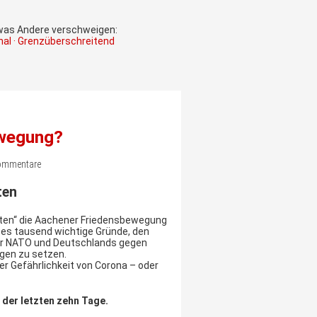
 was Andere verschweigen:
onal · Grenzüberschreitend
ewegung?
Kommentare
ten
 Zeiten“ die Aachener Friedensbewegung
 es tausend wichtige Gründe, den
er NATO und Deutschlands gegen
egen zu setzen.
er Gefährlichkeit von Corona – oder
der letzten zehn Tage.