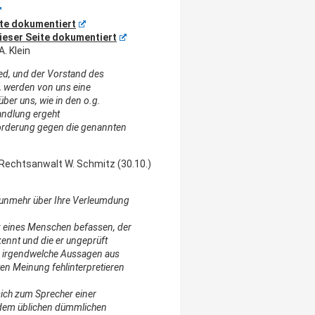
ite dokumentiert
dieser Seite dokumentiert
. Klein
ied, und der Vorstand des
r, werden von uns eine
ber uns, wie in den o.g.
handlung ergeht
rderung gegen die genannten
 Rechtsanwalt W. Schmitz (30.10.)
nunmehr über Ihre Verleumdung
 eines Menschen befassen, der
kennt und die er ungeprüft
e irgendwelche Aussagen aus
en Meinung fehlinterpretieren
 sich zum Sprecher einer
dem üblichen dümmlichen