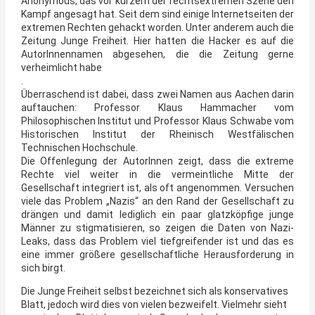
Anonymous, das vor kurzem der rechtsextremen Szene den
Kampf angesagt hat. Seit dem sind einige Internetseiten der
extremen Rechten gehackt worden. Unter anderem auch die
Zeitung Junge Freiheit. Hier hatten die Hacker es auf die
AutorInnennamen abgesehen, die die Zeitung gerne
verheimlicht habe
.
Überraschend ist dabei, dass zwei Namen aus Aachen darin
auftauchen: Professor Klaus Hammacher vom
Philosophischen Institut und Professor Klaus Schwabe vom
Historischen Institut der Rheinisch Westfälischen
Technischen Hochschule.
Die Offenlegung der AutorInnen zeigt, dass die extreme
Rechte viel weiter in die vermeintliche Mitte der
Gesellschaft integriert ist, als oft angenommen. Versuchen
viele das Problem „Nazis“ an den Rand der Gesellschaft zu
drängen und damit lediglich ein paar glatzköpfige junge
Männer zu stigmatisieren, so zeigen die Daten von Nazi-
Leaks, dass das Problem viel tiefgreifender ist und das es
eine immer größere gesellschaftliche Herausforderung in
sich birgt.
Die Junge Freiheit selbst bezeichnet sich als konservatives
Blatt, jedoch wird dies von vielen bezweifelt. Vielmehr sieht