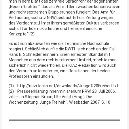
man in dem Blatt das zentrale Sprachrohr der sogenannten
„Neuen Rechten“, das als Vermittler zwischen konservativen
und rechtsextremen Gruppierungen fungiert. Das Amt für
Verfassungsschutz NRW beobachtet die Zeitung wegen
des Verdachts: „Hinter ihrem gemäßigten Duktus verbergen
sich oft antidemokratische und fremdenfeindliche
Konzepte.“ (2).
Es ist nun abzuwarten wie die Technische Hochschule
reagiert. Schließlich dürfte die RWTH sich noch an den Fall
Hans E. Schneider erinnern. Einen erneuten Skandal mit
Menschen aus dem rechtsextremen Umfeld, möchte man
sicherlich nicht wiederholen. Die KrAZ-Redaktion wird auch
den Versuch unternehmen, eine Reaktionen der beiden
Professoren einzuholen.
(1) http://nazi-leaks.net/downloads/Junge%20Freiheit.txt
(2) Presseerklärung Innenministerium NRW, 28. Juli 2006,
zitiert in Stephan Braun, Ute Voigt (Hrsg.): Die
Wochenzeitung ‚Junge Freiheit‘ , Wiesbaden 2007, S. 10