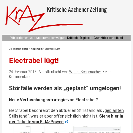
Kritische Aachener Zeitung
Wir berichten, was Andere verschweigen:
Kritisch · Regional · Grenzüberschreitend
Sie sind hier:
Home
»
Allgemein
»
Electrabel lügt!
Electrabel lügt!
24. Februar 2016 | Veröffentlicht von
Walter Schumacher
, Keine
Kommentare
Störfälle werden als „geplant“ umgelogen!
Neue Vertuschungsstrategie von Electrabel?
Electrabel beschreibt den aktuellen Stillstand als „
geplanten
Stillstand“, was er aber offensichtlich nicht ist.
Siehe hier in
der Tabelle von ELIA-Power: