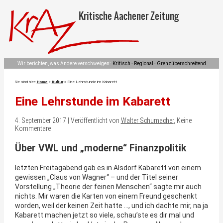
Kritische Aachener Zeitung
Wir berichten, was Andere verschweigen:
Kritisch · Regional · Grenzüberschreitend
Sie sind hier:
Home
»
Kultur
»
Eine Lehrstunde im Kabarett
Eine Lehrstunde im Kabarett
4. September 2017 | Veröffentlicht von
Walter Schumacher
, Keine
Kommentare
Über VWL und „moderne“ Finanzpolitik
letzten Freitagabend gab es in Alsdorf Kabarett von einem
gewissen „Claus von Wagner“ – und der Titel seiner
Vorstellung „Theorie der feinen Menschen“ sagte mir auch
nichts. Mir waren die Karten von einem Freund geschenkt
worden, weil der keinen Zeit hatte …, und ich dachte mir, na ja
Kabarett machen jetzt so viele, schau’ste es dir mal und