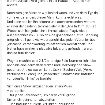
wenn’s zu platt wird geh’ste in der Pause … . Aber es kam
anders.
Nach wenigen Minuten war ich hellwach und von dem Typ da
vorne eingefangen. Dieser Mann konnte echt was.
Und dann hab ich ihn erkannt und auch verstanden, warum
er einer der beiden Stammspieler in der „Anstalt“ im ZDF ist.
(Wobei sich hier jeder Linke immer wieder fragt, wieso
ausgerechnet im ZDF solch eine gnadenlose Satire-Sendung
möglich ist. Irgendwie widerspricht das jedem Vorurteil über
„einfache-Verschwörung-im-öffentlich-Rechtlichen“ und
bisher habe ich keine plausible Erklärung gefunden, warum
das so funktioniert.
Wagner machte eine 2 1/2 stündige Solo-Nummer. Ich habe
noch nie eine dermaßen dichte und überzeugende Show
gesehen. Und es war ein Lehrstück in Sachen VWL (Volks-
Wirtschafts-Lehre) und „moderner“ Finanzpolitik, natürlich
von „deutlich links“ betrachtet.
Sich diese Show anzuschauen ist ein Muss:
– persönlich,
– für jeden Lehrende*n, um daran vorzügliche
Unterrichtseinheiten abzuleiten
– und natürlich für jede Art linker Schulungen..