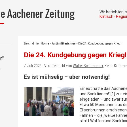
he Aachener Zeitung
Wir berichten,
Kritisch · Regi
Sie sind hier:
Home
»
Antimilitarismus
»
Die 24. Kundgebung gegen Krieg!
Die 24. Kundgebung gegen Krieg!
n"
7. Juli 2024 | Veröffentlicht von
Walter Schumacher
, Keine Komme
m
Es ist mühselig – aber notwendig!
Erneut hatte das Aachene
und Sanktionen!’ [1] zur 
eingeladen – und zwar zur 2
Etwa 50 Menschen aus de
Elisenbrunnen erschienen.
Fahnen – die ‚weiße Fahne
statt Waffen und Sanktion