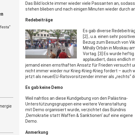
Das Bild lockte immer wieder viele Passanten an, soda
stehen blieben und nach einigen Minuten wieder durch a
en
Redebeiträge
festa“
E
s g
ab diverse Redebeiträ
[2] , u.a. einen sehr positiv
Bezug zum Besuch von Vik
Mihály Orbán in Moskau a
Vortag. [3] Es wurde heftig
applaudiert, dass endlich 
jemand einen ernsthaften Ansatz für Frieden versucht 
nicht immer wieder nur Krieg-Krieg-Krieg fordert – auc
jetzt als neuerEU-Ratsvorsitzender immer als „rechts“ d
Es gab keine Demo
Weil nahtlos an diese Kundgebung von den Palästina-
Unterstützungsgruppen eine weitere Veranstaltung
nergie
mit Demo organisiert wurde, verzichtet das Bündnis
‚Demokratie statt Waffen & Sanktionen‘ auf eine eigene
Demo.
Anmerkung