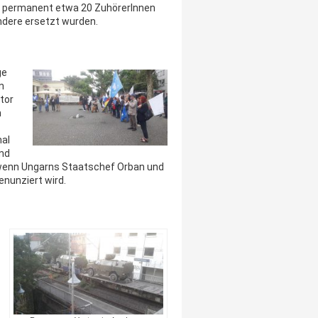
ss permanent etwa 20 ZuhörerInnen
ndere ersetzt wurden.
ge
en
tor
m
mal
und
h wenn Ungarns Staatschef Orban und
enunziert wird.