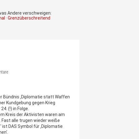
 was Andere verschweigen:
onal · Grenzüberschreitend
ntare
r Bündnis ‚Diplomatie statt Waffen
einer Kundgebung gegen Krieg
4. (!) in Folge.
m Kreis der Aktivisten waren am
 Fast alle trugen wieder weiße
‘ ist DAS Symbol für ‚Diplomatie
en‘.