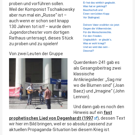
proben und vorführen sollen.
Weil der Komponist Tschaikowsky
aber nun mal ein „Russe“ ist –
auch wenn er schon seit knapp
130 Jahren tot ist! – wurde dem
Jugendorchester vom dortigen
Rathaus untersagt, dieses Stück
zu proben und zu spielen!
V
on zwei Leuten der Gruppe
Querdenken-241 gab es
als Gesangsbeitrag zwei
klassische
Antikriegslieder: „Sag mir
wo die Blumen sind“ (Joan
Baez) und „Imagine“ (John
Lennon).
Und dann gab es noch den
Hinweis auf ein
fast
prophetisches Lied von Degenhardt (1997
), dessen Text
wir hier im Bild bringen, weil er so absolut passend zur
aktuellen Propaganda-Situation bei diesem Krieg ist.