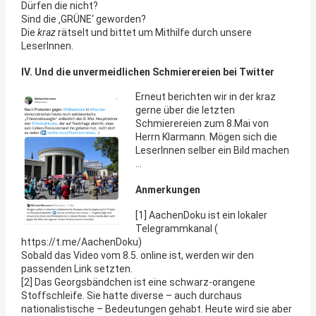
Dürfen die nicht?
Sind die ‚GRÜNE‘ geworden?
Die
kraz
rätselt und bittet um Mithilfe durch unsere
LeserInnen.
IV. Und die unvermeidlichen Schmierereien bei Twitter
Erneut berichten wir in der kraz
gerne über die letzten
Schmierereien zum 8.Mai von
Herrn Klarmann. Mögen sich die
LeserInnen selber ein Bild machen
…
Anmerkungen
[1] AachenDoku ist ein lokaler
Telegrammkanal (
https://t.me/AachenDoku)
Sobald das Video vom 8.5. online ist, werden wir den
passenden Link setzten.
[2] Das Georgsbändchen ist eine schwarz-orangene
Stoffschleife. Sie hatte diverse – auch durchaus
nationalistische – Bedeutungen gehabt. Heute wird sie aber