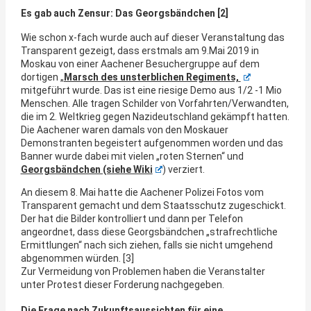
Es gab auch Zensur: Das Georgsbändchen [2]
Wie schon x-fach wurde auch auf dieser Veranstaltung das
Transparent gezeigt, dass erstmals am 9.Mai 2019 in
Moskau von einer Aachener Besuchergruppe auf dem
dortigen „
Marsch des unsterblichen Regiments,
mitgeführt wurde. Das ist eine riesige Demo aus 1/2 -1 Mio
Menschen. Alle tragen Schilder von Vorfahrten/Verwandten,
die im 2. Weltkrieg gegen Nazideutschland gekämpft hatten.
Die Aachener waren damals von den Moskauer
Demonstranten begeistert aufgenommen worden und das
Banner wurde dabei mit vielen „roten Sternen“ und
Georgsbändchen (siehe Wiki
) verziert.
An diesem 8. Mai hatte die Aachener Polizei Fotos vom
Transparent gemacht und dem Staatsschutz zugeschickt.
Der hat die Bilder kontrolliert und dann per Telefon
angeordnet, dass diese Georgsbändchen „strafrechtliche
Ermittlungen“ nach sich ziehen, falls sie nicht umgehend
abgenommen würden. [3]
Zur Vermeidung von Problemen haben die Veranstalter
unter Protest dieser Forderung nachgegeben.
Die Frage nach Zukunftsaussichten für eine