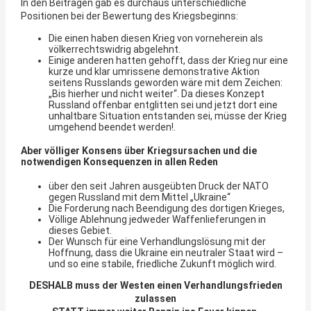
In den Beiträgen gab es durchaus unterschiedliche
Positionen bei der Bewertung des Kriegsbeginns:
Die einen haben diesen Krieg von vorneherein als
völkerrechtswidrig abgelehnt.
Einige anderen hatten gehofft, dass der Krieg nur eine
kurze und klar umrissene demonstrative Aktion
seitens Russlands geworden wäre mit dem Zeichen:
„Bis hierher und nicht weiter“. Da dieses Konzept
Russland offenbar entglitten sei und jetzt dort eine
unhaltbare Situation entstanden sei, müsse der Krieg
umgehend beendet werden!.
Aber völliger Konsens über Kriegsursachen und die
notwendigen Konsequenzen i
n allen Reden
über den seit Jahren ausgeübten Druck der NATO
gegen Russland mit dem Mittel „Ukraine“
Die Forderung nach Beendigung des dortigen Krieges,
Völlige Ablehnung jedweder Waffenlieferungen in
dieses Gebiet.
Der Wunsch für eine Verhandlungslösung mit der
Hoffnung, dass die Ukraine ein neutraler Staat wird –
und so eine stabile, friedliche Zukunft möglich wird.
DESHALB muss der Westen einen Verhandlungsfrieden
zulassen