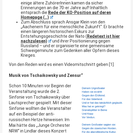
einige ältere ZuhörerInnen kamen da sicher
Erinnerungen an die 70-er Jahre auf! Inhaltlich
entsprach die
Rede der KO-Position auf deren
Homepage (…)
Zum Abschluss sprach Ansgar Klein von den
„Aachenern für eine menschliche Zukunft“. Er brachte
einen längeren historischen Exkurs zur
Entstehungsgeschichte der Nato (
Redetext ist hier
nachzulesen)
und ihrer Positionierung gegen
Russland – und er organisierte eine gemeinsame
Schweigeminute zum Gedenken aller Opfern dieses
Krieges.
Von den Reden wird es einen Videomitschnitt geben [1].
Musik von Tschaikowsky und Zensur“
Schon 10 Minuten vor Beginn der
Veranstaltung wurde die 2.
Sinfonie von Tschaikowsky über
Lautsprecher gespielt. Mit dieser
Sinfonie wollten die Veranstalter
auf ein Beispiel der anti-
russischen Hetze hinweisen: Im
Mai hätte das „Junge Orchester
NRW“ in Lindlar dieses Konzert