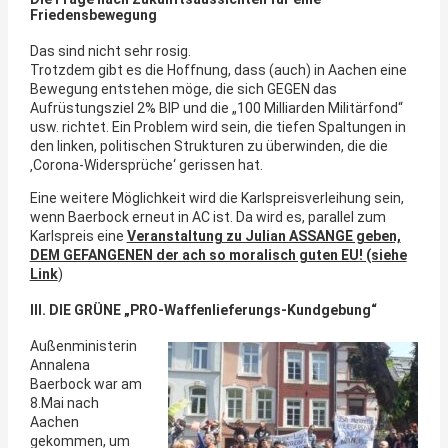
Friedensbewegung
Das sind nicht sehr rosig.
Trotzdem gibt es die Hoffnung, dass (auch) in Aachen eine
Bewegung entstehen möge, die sich GEGEN das
Aufrüstungsziel 2% BIP und die „100 Milliarden Militärfond“
usw. richtet. Ein Problem wird sein, die tiefen Spaltungen in
den linken, politischen Strukturen zu überwinden, die die
‚Corona-Widersprüche‘ gerissen hat.
Eine weitere Möglichkeit wird die Karlspreisverleihung sein,
wenn Baerbock erneut in AC ist. Da wird es, parallel zum
Karlspreis eine
Veranstaltung zu Julian ASSANGE geben,
DEM GEFANGENEN der ach so moralisch guten EU! (siehe
Link
)
III. DIE GRÜNE „PRO-Waffenlieferungs-Kundgebung“
Außenministerin
Annalena
Baerbock war am
8.Mai nach
Aachen
gekommen, um