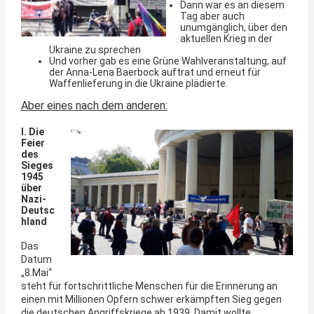
Dann war es an diesem
Tag aber auch
unumgänglich, über den
aktuellen Krieg in der
Ukraine zu sprechen
Und vorher gab es eine Grüne Wahlveranstaltung, auf
der Anna-Lena Baerbock auftrat und erneut für
Waffenlieferung in die Ukraine plädierte.
Aber eines nach dem anderen:
I. Die
Feier
des
Sieges
1945
über
Nazi-
Deutsc
hland
Das
Datum
„8.Mai“
steht für fortschrittliche Menschen für die Erinnerung an
einen mit Millionen Opfern schwer erkämpften Sieg gegen
die deutschen Angriffskriege ab 1939. Damit wollte