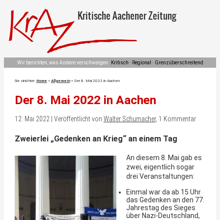
Kritische Aachener Zeitung
Wir berichten, was Andere verschweigen:
Kritisch · Regional · Grenzüberschreitend
Sie sind hier:
Home
»
Allgemein
»
Der 8. Mai 2022 in Aachen
Der 8. Mai 2022 in Aachen
12. Mai 2022 | Veröffentlicht von
Walter Schumacher
, 1 Kommentar
Zweierlei „Gedenken an Krieg“ an einem Tag
An diesem 8. Mai gab es
zwei, eigentlich sogar
drei Veranstaltungen:
Einmal war da ab 15 Uhr
das Gedenken an den 77.
Jahrestag des Sieges
über Nazi-Deutschland,