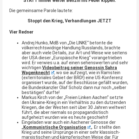
STATT immer weiter Benzin ins Feuer kippen.
Die gemeinsame Parole lautete:
Stoppt den Krieg, Verhandlungen JETZT
Vier Redner
Andrej Hunko, MdB von „Die LINKE“ betonte die
völkerrechtswidrige Handlung Russlands, brachte
aber auch viele Details, zur Art und Weise wie seitens
der USA dieser „Europäische Krieg“ vorangetrieben
wird. Er verwies u.a. auf einen sehenswerten und sehr
wichtigen
Videobeitrag seiner Genossin Sahra
Wagenknecht
, wo sie aufzeigt, wie in Ramstein
(exterritoriales Gebiet der BRD!) eine US-Konferenz
organisiert wurde, auf der Beschlüsse gefällt wurden,
die Bundeskanzler Olaf Scholz dann nur noch „selber
bestätigen“ durfte!
Markus Kirch von der „Freien Linken Aachen“ setzte
den Ukraine-Krieg in ein Verhältnis zu den dutzenden
Kriegen, die der Westen seit über 30 Jahren weltweit
führt, die aber niemals so propagandistisch
aufgeheizt wurden wie es heute geschieht!
Eingeladen war auch ein Aachener Genosse der
„
Kommunistische Organisation
„. Er stellte den
Krieg und seine Ursprünge in einer sehr klassisch-
marxistischen und kämpferischen Weise dar. Für