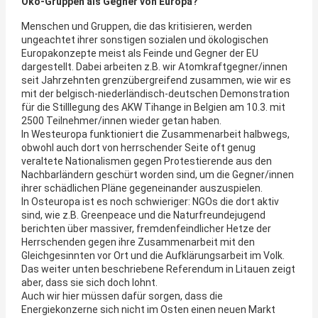
Öko-Gruppen als Gegner von Europa?
Menschen und Gruppen, die das kritisieren, werden
ungeachtet ihrer sonstigen sozialen und ökologischen
Europakonzepte meist als Feinde und Gegner der EU
dargestellt. Dabei arbeiten z.B. wir Atomkraftgegner/innen
seit Jahrzehnten grenzübergreifend zusammen, wie wir es
mit der belgisch-niederländisch-deutschen Demonstration
für die Stilllegung des AKW Tihange in Belgien am 10.3. mit
2500 Teilnehmer/innen wieder getan haben.
In Westeuropa funktioniert die Zusammenarbeit halbwegs,
obwohl auch dort von herrschender Seite oft genug
veraltete Nationalismen gegen Protestierende aus den
Nachbarländern geschürt worden sind, um die Gegner/innen
ihrer schädlichen Pläne gegeneinander auszuspielen.
In Osteuropa ist es noch schwieriger: NGOs die dort aktiv
sind, wie z.B. Greenpeace und die Naturfreundejugend
berichten über massiver, fremdenfeindlicher Hetze der
Herrschenden gegen ihre Zusammenarbeit mit den
Gleichgesinnten vor Ort und die Aufklärungsarbeit im Volk.
Das weiter unten beschriebene Referendum in Litauen zeigt
aber, dass sie sich doch lohnt.
Auch wir hier müssen dafür sorgen, dass die
Energiekonzerne sich nicht im Osten einen neuen Markt