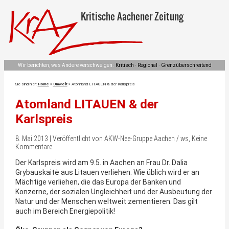
Kritische Aachener Zeitung
Wir berichten, was Andere verschweigen:
Kritisch · Regional · Grenzüberschreitend
Sie sind hier:
Home
»
Umwelt
»
Atomland LITAUEN & der Karlspreis
Atomland LITAUEN & der
Karlspreis
8. Mai 2013 | Veröffentlicht von AKW-Nee-Gruppe Aachen / ws, Keine
Kommentare
Der Karlspreis wird am 9.5. in Aachen an Frau Dr. Dalia
Grybauskaitė aus Litauen verliehen. Wie üblich wird er an
Mächtige verliehen, die das Europa der Banken und
Konzerne, der sozialen Ungleichheit und der Ausbeutung der
Natur und der Menschen weltweit zementieren. Das gilt
auch im Bereich Energiepolitik!