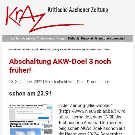
Kritische Aachener Zeitung
Wir berichten, was Andere verschweigen:
Kritisch · Regional · Grenzüberschreitend
Sie sind hier:
Home
»
Atomkraftwerke Tihange & Doel
»
Abschaltung AKW-Doel 3 noch früher!
Abschaltung AKW-Doel 3 noch
früher!
13. September 2022 | Veröffentlicht von , Keine Kommentare
schon am 23.9 !
In der Zeitung: „Nieuwsblad“
(https://www.nieuwsblad.be/) wird
aktuell gemeldet, dass ENGIE den
technischen Abschalttermin des
belgischen AKWs Doel-3 schon auf
die Nacht vom 23/24. September