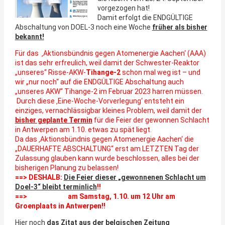
vorgezogen hat!
Damit erfolgt die ENDGÜLTIGE
Abschaltung von DOEL-3 noch eine Woche
früher als bisher
bekannt!
Für das ‚Aktionsbündnis gegen Atomenergie Aachen‘ (AAA)
ist das sehr erfreulich, weil damit der Schwester-Reaktor
„unseres“ Risse-AKW-
Tihange-2
schon mal weg ist – und
wir „nur noch“ auf die ENDGÜLTIGE Abschaltung auch
„unseres AKW“ Tihange-2 im Februar 2023 harren müssen.
Durch diese ‚Eine-Woche-Vorverlegung‘ entsteht ein
einziges, vernachlässigbar kleines Problem, weil damit der
bisher geplante Termin
für die Feier der gewonnen Schlacht
in Antwerpen am 1.10. etwas zu spät liegt.
Da das ‚Aktionsbündnis gegen Atomenergie Aachen‘ die
„DAUERHAFTE ABSCHALTUNG“ erst am LETZTEN Tag der
Zulassung glauben kann wurde beschlossen, alles bei der
bisherigen Planung zu belassen!
==>
DESHALB:
Die Feier dieser „gewonnenen Schlacht um
Doel-3“ bleibt terminlich
!!
==> am Samstag, 1.10. um 12 Uhr am
Groenplaats in Antwerpen!!
Hier noch
das Zitat aus der belgischen Zeitung