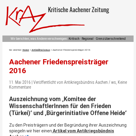
Kritische Aachener Zeitung
Wir berichten, was Andere verschweigen:
Kritisch · Regional · Grenzüberschreitend
Sie sind hier:
Home
»
Antimilitarismus
»
Aachener Friedenspreisträger 2016
Aachener Friedenspreisträger
2016
11. Mai 2016 | Veröffentlicht von Antikriegsbündnis Aachen / ws, Keine
Kommentare
Auszeichnung vom ‚Komitee der
WissenschaftlerInnen für den Frieden
(Türkei)‘ und ‚Bürgerinitiative Offene Heide‘
Zu den Preisträgern und der Begründung ihrer Auszeichnung
spiegeln wir hier einen
Artikel vom Antikriegsbündnis