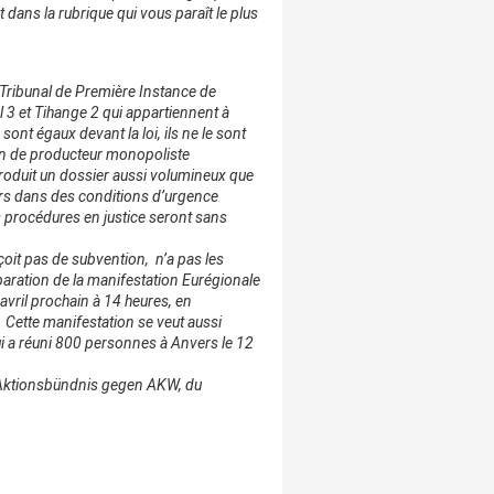
dans la rubrique qui vous paraît le plus
Tribunal de Première Instance de
 3 et Tihange 2 qui appartiennent à
sont égaux devant la loi, ils ne le sont
ion de producteur monopoliste
 produit un dossier aussi volumineux que
eurs dans des conditions d’urgence
 procédures en justice seront sans
oit pas de subvention, n’a pas les
aration de la manifestation Eurégionale
 avril prochain à 14 heures, en
Cette manifestation se veut aussi
ui a réuni 800 personnes à Anvers le 12
r Aktionsbündnis gegen AKW, du