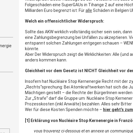
Folgeschäden eine SuperGAUs in Tihange 2 auf eine Hö
Milliarden Euro begrenzt ist: Für
alle
Schäden in Belgien 
Welch ein offensichtlicher Widerspruch:
Sollte das AKW wirklich vollständig sicher sein sein, dan
eine Zahlungsbegrenzung bei Unfällen zu akzeptieren. Vie
entspannt solchen Zahlungen entgegen schauen – WENN
nergie
könnte.
Aber Der Widerspruch zeigt die Wirklichkeiten: Alle (und 
anders kommen kann.
Gleichheit vor dem Gesetz ist NICHT Gleichheit vor de
Insofern hat Nucléaire Stop Kernenergie Recht mit der zy
„Rechts“sprechung: Bei Atomkraftwerken hat sich die Just
Mächtigen gestellt – die Rechte der BürgerInnen werden
Zur „Strafe“ darf die Gruppe um Nucléaire Stop Kernenerg
Prozesskosten (inkl Anwälte) bezahlen. Alles sehr Bitter f
Wer für diese Kosten Spenden möchte –
hier geht’s zu
[1] Erklärung von Nucléaire Stop Kernenergie in Franzö
vous trouverez ci-dessous et en annexe un communiqué