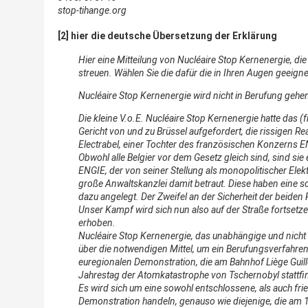
stop-tihange.org
[2] hier die deutsche Übersetzung der Erklärung
Hier eine Mitteilung von Nucléaire Stop Kernenergie, die 
streuen. Wählen Sie die dafür die in Ihren Augen geeign
Nucléaire Stop Kernenergie wird nicht in Berufung gehe
Die kleine V.o.E. Nucléaire Stop Kernenergie hatte das (
Gericht von und zu Brüssel aufgefordert, die rissigen Re
Electrabel, einer Tochter des französischen Konzerns E
Obwohl alle Belgier vor dem Gesetz gleich sind, sind sie 
ENGIE, der von seiner Stellung als monopolitischer Elektr
große Anwaltskanzlei damit betraut. Diese haben eine s
dazu angelegt. Der Zweifel an der Sicherheit der beiden 
Unser Kampf wird sich nun also auf der Straße fortsetz
erhoben.
Nucléaire Stop Kernenergie, das unabhängige und nicht 
über die notwendigen Mittel, um ein Berufungsverfahren 
euregionalen Demonstration, die am Bahnhof Liège Guil
Jahrestag der Atomkatastrophe von Tschernobyl stattfi
Es wird sich um eine sowohl entschlossene, als auch fried
Demonstration handeln, genauso wie diejenige, die am