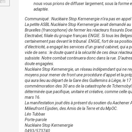
en
nous vous prions de diffuser largement, sous la forme et 
adaptée.
Communiqué : Nucléaire Stop Kernenergie n’ira pas en appel
La petite ASBL Nucléaire Stop Kernenergie avait demandé au 
Bruxelles (francophone) de fermer les réacteurs fissurés Doel
Electrabel, filiale du groupe français ENGIE. Si tous les Belges 
certainement pas devant le tribunal. ENGIE, fort de sa posit
d’électricité, a engagé les services d’un grand cabinet, qui a
vide de sens : le doute quant à la sécurité de ces deux réact
subsiste. Notre combat continuera donc dans la rue. D’autres
doute engagées.
Nucléaire Stop Kernenergie, un réseau indépendant qui ne reç
moyens pour mener de front une procédure d’appel et la prép
qui aura lieu au départ de la Gare des Guillemins à Liège, le 17
commémoration des 30 ans de la catastrophe de Tchernobyl. 
déterminée que pacifique, unitaire et créative, comme celle q
mars 16.
La manifestation jouit dès à présent du soutien du Aachene
Milieufront Eijsden, des Amis de la Terre et du MpOC.
Léo Tubbax
Porte-parole
Nucléaire Stop Kernenergie
0493/573740