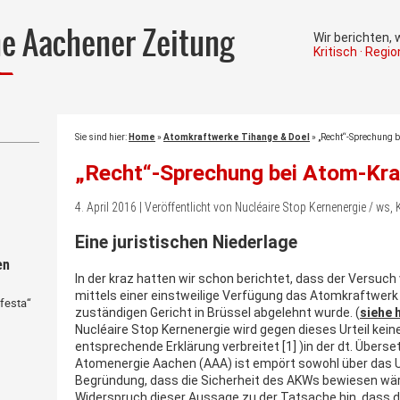
he Aachener Zeitung
Wir berichten,
Kritisch · Regi
Sie sind hier:
Home
»
Atomkraftwerke Tihange & Doel
»
„Recht“-Sprechung b
„Recht“-Sprechung bei Atom-Kra
4. April 2016 | Veröffentlicht von Nucléaire Stop Kernenergie / w
Eine juristischen Niederlage
en
In der kraz hatten wir schon berichtet, dass der Versuch
mittels einer einstweilige Verfügung das Atomkraftwerk 
festa“
zuständigen Gericht in Brüssel abgelehnt wurde. (
siehe 
Nucléaire Stop Kernenergie wird gegen dieses Urteil kein
entsprechende Erklärung verbreitet [1] )in der dt. Überset
Atomenergie Aachen (AAA) ist empört sowohl über das Ur
Begründung, dass die Sicherheit des AKWs bewiesen wäre
Widerspruch dieser Aussage zu der Tatsache hin, dass 