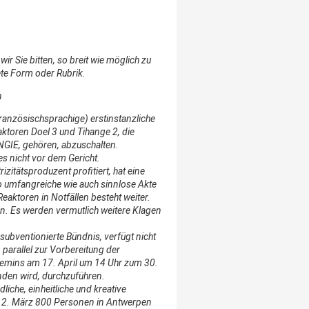
wir Sie bitten, so breit wie möglich zu
ete Form oder Rubrik.
n
französischsprachige) erstinstanzliche
aktoren Doel 3 und Tihange 2, die
NGIE, gehören, abzuschalten.
es nicht vor dem Gericht.
izitätsproduzent profitiert, hat eine
o umfangreiche wie auch sinnlose Akte
Reaktoren in Notfällen besteht weiter.
en. Es werden vermutlich weitere Klagen
subventionierte Bündnis, verfügt nicht
parallel zur Vorbereitung der
lemins am 17. April um 14 Uhr zum 30.
nden wird, durchzuführen.
liche, einheitliche und kreative
 12. März 800 Personen in Antwerpen