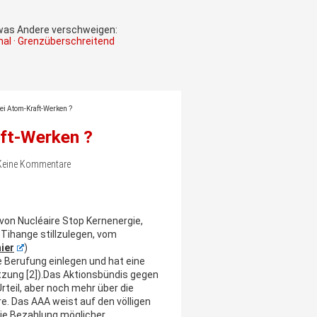
 was Andere verschweigen:
onal · Grenzüberschreitend
ei Atom-Kraft-Werken ?
ft-Werken ?
s, Keine Kommentare
 von Nucléaire Stop Kernenergie,
Tihange stillzulegen, vom
hier
)
e Berufung einlegen und hat eine
zung [2]).
Das Aktionsbündis gegen
teil, aber noch mehr über die
. Das AAA weist auf den völligen
die Bezahlung möglicher