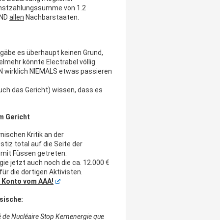
chstzahlungssumme von 1.2
UND
allen
Nachbarstaaten.
n gäbe es überhaupt keinen Grund,
lmehr könnte Electrabel völlig
 wirklich NIEMALS etwas passieren
auch das Gericht) wissen, dass es
m Gericht
nischen Kritik an der
iz total auf die Seite der
 mit Füssen getreten.
ie jetzt auch noch die ca. 12.000 €
ür die dortigen Aktivisten.
m Konto vom AAA!
sische:
 de Nucléaire Stop Kernenergie que