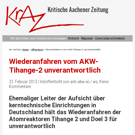
Kritische Aachener Zeitung
Wir berichten, was Andere verschweigen:
Kritisch · Regional · Grenzüberschreitend
Sie sind hier:
Home
»
Allgemein
»
Wiederanfahren vom AKW-Tihange-2 unverantwortlich
Wiederanfahren vom AKW-
Tihange-2 unverantwortlich
23. Februar 2013 | Veröffentlicht von anti-akw-ac / ws, Keine
Kommentare
Ehemaliger Leiter der Aufsicht über
kerntechnische Einrichtungen in
Deutschland hält das Wiederanfahren der
Atomreaktoren Tihange 2 und Doel 3 für
unverantwortlich