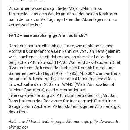
Zusammenfassend sagt Dieter Majer: „Man muss
feststellen, dass ein Wieder­anfahren der beiden Reaktoren
nach der uns zur Verfügung stehenden Aktenlage nicht zu
verantworten ist.“
FANC – eine unabhängige Atomaufsicht?
Darüber hinaus stellt sich die Frage, wie unabhängig eine
Atom­aufsichts­behörde sein kann, die von Jan Bens geleitet
wird. Jan Bens ist seit Jahresbeginn oberster Leiter der
belgischen Atomaufsicht FANC. Während des Baus von Doel
3 war er beim Betreiber Electrabel im Bereich Betrieb und
Sicherheit beschäftigt (1979 – 1985). Ab 2004 war Jan Bens
sogar auf Betreiberseite Leiter des Atomkomplexes Doel.
Er wechselte dann 2007 zur WANO (World Association of
Nuclear Operators), die die internationale
Interessenvertretung der Atomkraftbetreiber ist. „Mit Jan
Bens hat man den Bock zum Gärtner gemacht“ stellt Inge
Gauglitz vom Aachener Aktionsbündnis gegen Atomenergie
dazu fest.
Aachener Aktionsbündnis gegen Atomenergie (http://www.anti-
akw-ac.de)