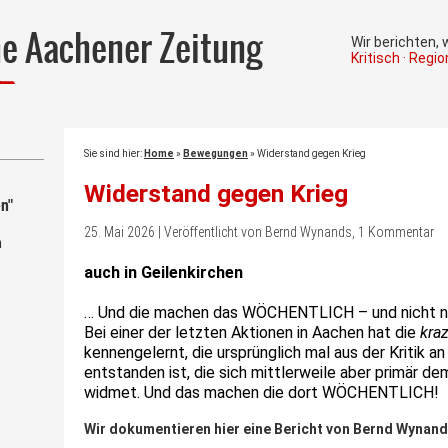
he Aachener Zeitung
Wir berichten,
Kritisch · Regi
Sie sind hier:
Home
»
Bewegungen
»
Widerstand gegen Krieg
Widerstand gegen Krieg
n"
25. Mai 2026 | Veröffentlicht von Bernd Wynands, 1 Kommentar
m
auch
in Geilenkirchen
… U
nd
die machen das
WÖCHENTLICH –
und
nicht
n
Bei einer der letzten Aktionen in Aachen hat die
kra
kennengelern
t
, die ursprünglich mal
aus
der Kritik
an
entstanden ist, die sich mittlerweile aber primär 
widmet.
Und das machen die dort WÖCHENTLICH!
Wir dokumentieren hier eine Bericht von
Bernd Wynan