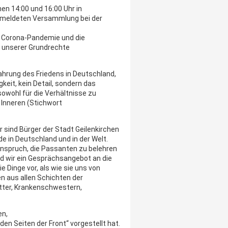
en 14:00 und 16:00 Uhr in
emeldeten Versammlung bei der
he Corona-Pandemie und die
 unserer Grundrechte
ahrung des Friedens in Deutschland,
gkeit, kein Detail, sondern das
sowohl für die Verhältnisse zu
 Inneren (Stichwort
r sind Bürger der Stadt Geilenkirchen
de in Deutschland und in der Welt.
nspruch, die Passanten zu belehren
nd wir ein Gesprächsangebot an die
e Dinge vor, als wie sie uns von
n aus allen Schichten der
tter, Krankenschwestern,
en,
iden Seiten der Front“ vorgestellt hat.