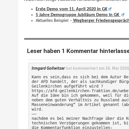
Erste Demo vom 11. April 2020 in GK
5 Jahre Demogruppe Jubiläum Demo in GK
Aktuelles Beispiel –
Wegberger Friedensgespräc
Leser haben 1 Kommentar hinterlasse
Irmgard Gollwitzer
hat kommentiert am
26. Mai 202
Kann es sein,dass es sich bei dem Autor Be
der AFD handelt, der als sachkundiger Bürg
Geilenkirchen aufgeführt wird ?
https://afd-geilenkirchen-fraktion.de/uebe
Auf die Idee bin ich gekommen, weil für di
neben dem guten Verhältnis zu Russland auc
Masseneinwanderung“ im Artikel genannt (ab
wird.
—–
nachdem es bei meiner Nachfrage über die K
technischen Verzögerungen gekommen ist, bi
die Kommentarfunktion einzustellen: