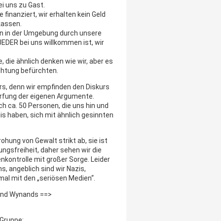
i uns zu Gast.
finanziert, wir erhalten kein Geld
kassen.
n in der Umgebung durch unsere
JEDER bei uns willkommen ist, wir
, die ähnlich denken wie wir, aber es
Ächtung befürchten.
rs, denn wir empfinden den Diskurs
ärfung der eigenen Argumente.
h ca. 50 Personen, die uns hin und
s haben, sich mit ähnlich gesinnten
ung von Gewalt strikt ab, sie ist
ungsfreiheit, daher sehen wir die
kontrolle mit großer Sorge. Leider
s, angeblich sind wir Nazis,
mal mit den „seriösen Medien“.
ernd Wynands ==>
 Gruppe: