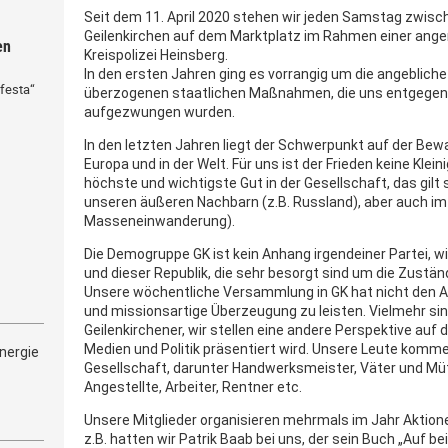
Seit dem 11. April 2020 stehen wir jeden Samstag zwisch
Geilenkirchen auf dem Marktplatz im Rahmen einer ang
en
Kreispolizei Heinsberg.
In den ersten Jahren ging es vorrangig um die angeblic
festa“
überzogenen staatlichen Maßnahmen, die uns entgegen
aufgezwungen wurden.
In den letzten Jahren liegt der Schwerpunkt auf der Bew
Europa und in der Welt. Für uns ist der Frieden keine Kleini
höchste und wichtigste Gut in der Gesellschaft, das gilt 
unseren äußeren Nachbarn (z.B. Russland), aber auch im
Masseneinwanderung).
Die Demogruppe GK ist kein Anhang irgendeiner Partei, wi
und dieser Republik, die sehr besorgt sind um die Zustän
Unsere wöchentliche Versammlung in GK hat nicht den A
und missionsartige Überzeugung zu leisten. Vielmehr si
Geilenkirchener, wir stellen eine andere Perspektive auf di
Medien und Politik präsentiert wird. Unsere Leute komme
nergie
Gesellschaft, darunter Handwerksmeister, Väter und Mü
Angestellte, Arbeiter, Rentner etc.
Unsere Mitglieder organisieren mehrmals im Jahr Aktion
z.B. hatten wir Patrik Baab bei uns, der sein Buch „Auf be