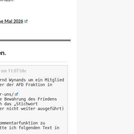
he Mai 2026
n.
6 um 11:07 Uhr
rnd Wynands um ein Mitglied
er der AFD Fraktion in
r-uns/
e Bewahrung des Friedens
h das „Stichwort
er nicht weiter ausgeführt)
ommentarfunktion zu
tte ich folgenden Text in