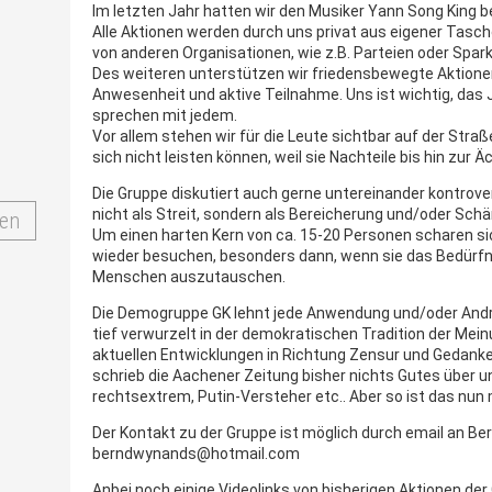
Im letzten Jahr hatten wir den Musiker Yann Song King be
Alle Aktionen werden durch uns privat aus eigener Tasche 
von anderen Organisationen, wie z.B. Parteien oder Spar
Des weiteren unterstützen wir friedensbewegte Aktione
Anwesenheit und aktive Teilnahme. Uns ist wichtig, das 
sprechen mit jedem.
Vor allem stehen wir für die Leute sichtbar auf der Straße
sich nicht leisten können, weil sie Nachteile bis hin zur 
Die Gruppe diskutiert auch gerne untereinander kontrove
nicht als Streit, sondern als Bereicherung und/oder Sch
en
Um einen harten Kern von ca. 15-20 Personen scharen sic
wieder besuchen, besonders dann, wenn sie das Bedürfni
Menschen auszutauschen.
Die Demogruppe GK lehnt jede Anwendung und/oder Androh
tief verwurzelt in der demokratischen Tradition der Mein
aktuellen Entwicklungen in Richtung Zensur und Gedanken
schrieb die Aachener Zeitung bisher nichts Gutes über un
rechtsextrem, Putin-Versteher etc.. Aber so ist das nun 
Der Kontakt zu der Gruppe ist möglich durch email an B
berndwynands@hotmail.com
Anbei noch einige Videolinks von bisherigen Aktionen der