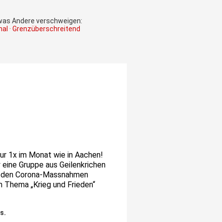
 was Andere verschweigen:
onal · Grenzüberschreitend
ur 1x im Monat wie
in Aachen!
z
eine Gruppe aus Geilenkrichen
 den
Corona-Massnahmen
dem Them
a
„Krieg und Frieden“
ds
.