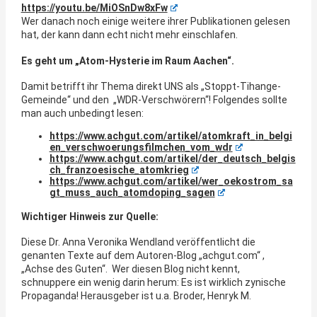
https://youtu.be/MiOSnDw8xFw
Wer danach noch einige weitere ihrer Publikationen gelesen
hat, der kann dann echt nicht mehr einschlafen.
Es geht um „Atom-Hysterie im Raum Aachen“.
Damit betrifft ihr Thema direkt UNS als „Stoppt-Tihange-
Gemeinde“ und den „WDR-Verschwörern“! Folgendes sollte
man auch unbedingt lesen:
https://www.achgut.com/artikel/atomkraft_in_belgi
en_verschwoerungsfilmchen_vom_wdr
https://www.achgut.com/artikel/der_deutsch_belgis
ch_franzoesische_atomkrieg
https://www.achgut.com/artikel/wer_oekostrom_sa
gt_muss_auch_atomdoping_sagen
Wichtiger Hinweis zur Quelle:
Diese Dr. Anna Veronika Wendland veröffentlicht die
genanten Texte auf dem Autoren-Blog „achgut.com“ ,
„Achse des Guten“. Wer diesen Blog nicht kennt,
schnuppere ein wenig darin herum: Es ist wirklich zynische
Propaganda! Herausgeber ist u.a. Broder, Henryk M.