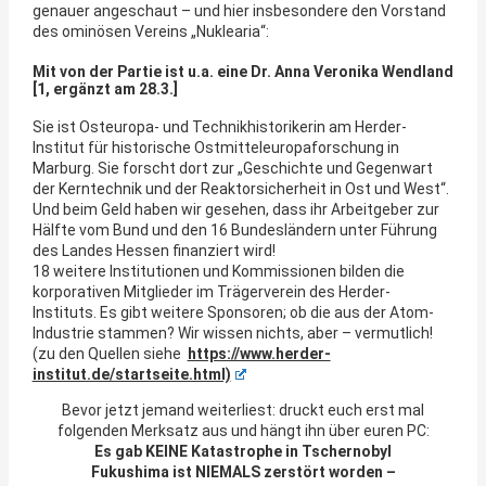
genauer angeschaut – und hier insbesondere den Vorstand
des ominösen Vereins „Nuklearia“:
Mit von der Partie ist u.a. eine Dr. Anna Veronika Wendland
[1, ergänzt am 28.3.]
Sie ist Osteuropa- und Technikhistorikerin am Herder-
Institut für historische Ostmitteleuropaforschung in
Marburg. Sie forscht dort zur „Geschichte und Gegenwart
der Kerntechnik und der Reaktorsicherheit in Ost und West“.
Und beim Geld haben wir gesehen, dass ihr Arbeitgeber zur
Hälfte vom Bund und den 16 Bundesländern unter Führung
des Landes Hessen finanziert wird!
18 weitere Institutionen und Kommissionen bilden die
korporativen Mitglieder im Trägerverein des Herder-
Instituts. Es gibt weitere Sponsoren; ob die aus der Atom-
Industrie stammen? Wir wissen nichts, aber – vermutlich!
(zu den Quellen siehe
https://www.herder-
institut.de/startseite.html)
Bevor jetzt jemand weiterliest: druckt euch erst mal
folgenden Merksatz aus und hängt ihn über euren PC:
Es gab KEINE Katastrophe in Tschernobyl
Fukushima ist NIEMALS zerstört worden –