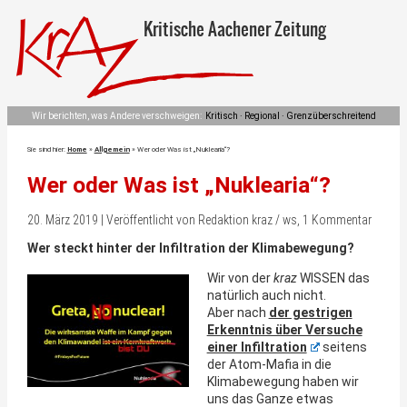
Kritische Aachener Zeitung
Wir berichten, was Andere verschweigen:
Kritisch · Regional · Grenzüberschreitend
Sie sind hier:
Home
»
Allgemein
»
Wer oder Was ist „Nuklearia“?
Wer oder Was ist „Nuklearia“?
20. März 2019 | Veröffentlicht von Redaktion kraz / ws, 1 Kommentar
Wer steckt hinter der Infiltration der Klimabewegung?
Wir von der
kraz
WISSEN das
natürlich auch nicht.
Aber nach
der gestrigen
Erkenntnis über Versuche
einer Infiltration
seitens
der Atom-Mafia in die
Klimabewegung haben wir
uns das Ganze etwas