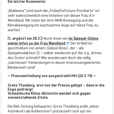
Ein letzter Kommentar
„Nuklearia“ (und auch die „FridayForFuture-Postkarte“ ist
sehr wahrscheinlich eine Initiative von dieser Frau A.V.
Wendland. Wir raten der Anti-AKW-Bewegung und der
Klimabewegung ein wachsames Auge auf diese Frau zu
werfen!
[1, ergänzt am 28.3.]
Heute lesen wir
im Spiegel-Online
weiter Infos zu der Frau Wendland
. Der Artikel ist
geschrieben von einem ‚
Gideon Böss‘
, der – als
Spiegelredakteur (!) – selber wiederum auf der o.g. ‚Achse
des Guten‘ schreibt! Wie wundersam doch die völlig
„harmlosen“ Verbindungen in dieser interessengeleiteten
Medienwelt sind!
— Pressemitteilung von ausgestrahlt/HH (20.3.19) —
Greta Thunberg: erst von der Presse gehypt – dann in die
Enge gedrängt
Schwedische Klima-Aktivistin wendet sich gegen
sinnentstellende Zitate
Die Bild-Zeitung behauptet, Greta Thunberg wolle „lieber
Atomkraft als Kohlestrom“ und bezieht sich auf ein