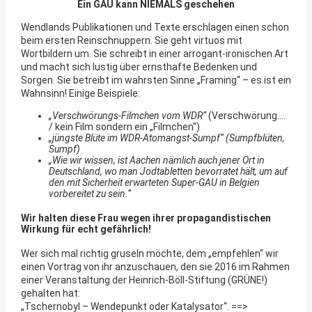
Ein GAU kann NIEMALS geschehen
Wendlands Publikationen und Texte erschlagen einen schon
beim ersten Reinschnuppern. Sie geht virtuos mit
Wortbildern um. Sie schreibt in einer arrogant-ironischen Art
und macht sich lustig über ernsthafte Bedenken und
Sorgen. Sie betreibt im wahrsten Sinne „Framing“ – es ist ein
Wahnsinn! Einige Beispiele:
„Verschwörungs-Filmchen vom WDR“
(Verschwörung….
/ kein Film sondern ein „Filmchen“)
„jüngste Blüte im WDR-Atomangst-Sumpf“ (Sumpfblüten,
Sumpf)
„Wie wir wissen, ist Aachen nämlich auch jener Ort in
Deutschland, wo man Jodtabletten bevorratet hält, um auf
den mit Sicherheit erwarteten Super-GAU in Belgien
vorbereitet zu sein.“
Wir halten diese Frau wegen ihrer propagandistischen
Wirkung für echt gefährlich!
Wer sich mal richtig gruseln möchte, dem „empfehlen“ wir
einen Vortrag von ihr anzuschauen, den sie 2016 im Rahmen
einer Veranstaltung der Heinrich-Böll-Stiftung (GRÜNE!)
gehalten hat:
„Tschernobyl – Wendepunkt oder Katalysator“. ==>