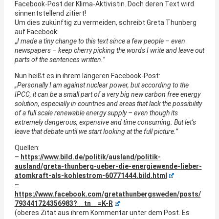
Facebook-Post der Klima-Aktivistin. Doch deren Text wird
sinnentstellend zitiert!
Um dies zukünftig zu vermeiden, schreibt Greta Thunberg
auf Facebook:
„
I made a tiny change to this text since a few people – even
newspapers – keep cherry picking the words I write and leave out
parts of the sentences written.
”
Nun heißt es in ihrem längeren Facebook-Post:
„Personally I am against nuclear power, but according to the
IPCC, it can be a small part of a very big new carbon free energy
solution, especially in countries and areas that lack the possibility
of a full scale renewable energy supply – even though its
extremely dangerous, expensive and time consuming. But let’s
leave that debate until we start looking at the full picture.”
Quellen:
–
https://www.bild.de/politik/ausland/politik-
ausland/greta-thunberg-ueber-die-energiewende-lieber-
atomkraft-als-kohlestrom-60771444.bild.html
–
https://www.facebook.com/gretathunbergsweden/posts/
793441724356983?__tn__=K-R
(oberes Zitat aus ihrem Kommentar unter dem Post. Es