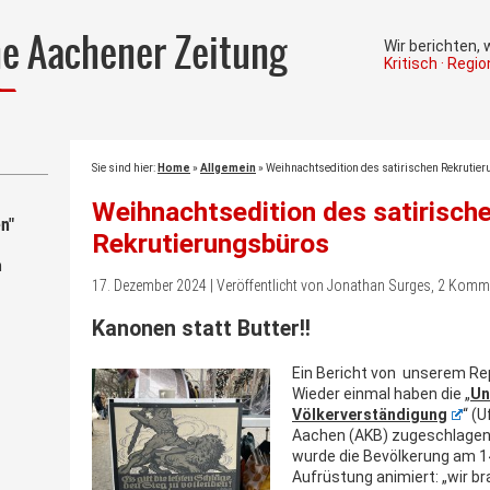
he Aachener Zeitung
Wir berichten,
Kritisch · Regi
Sie sind hier:
Home
»
Allgemein
»
Weihnachtsedition des satirischen Rekrutie
Weihnachtsedition des satirisch
n"
Rekrutierungsbüros
m
17. Dezember 2024 | Veröffentlicht von Jonathan Surges, 2 Komm
Kanonen statt Butter!!
Ein Bericht von unserem Re
Wieder einmal haben die „
Un
Völkerverständigung
“ (
Aachen (AKB) zugeschlagen
wurde die Bevölkerung am 1
Aufrüstung animiert: „wir b