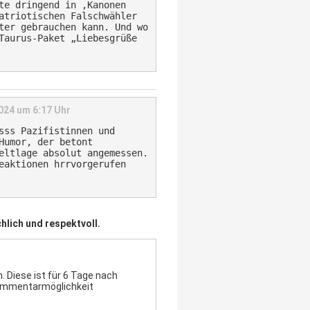
te dringend in ‚Kanonen
atriotischen Falschwähler
ter gebrauchen kann. Und wo
Taurus-Paket „Liebesgrüße
024 um 6:17 Uhr
sss Pazifistinnen und
Humor, der betont
eltlage absolut angemessen.
eaktionen hrrvorgerufen
hlich und respektvoll.
 Diese ist für 6 Tage nach
Kommentarmöglichkeit