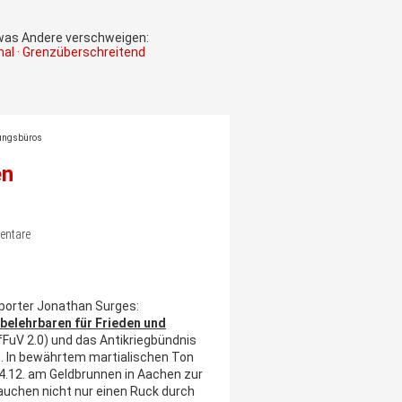
 was Andere verschweigen:
onal · Grenzüberschreitend
rungsbüros
en
entare
porter Jonathan Surges:
belehrbaren für Frieden und
UfFuV 2.0) und das Antikriegbündnis
. In bewährtem martialischen Ton
4.12. am Geldbrunnen in Aachen zur
rauchen nicht nur einen Ruck durch