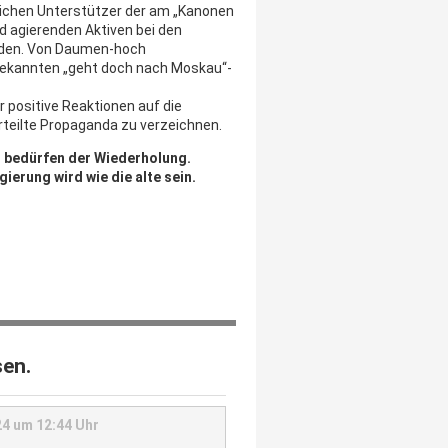
eichen Unterstützer der am „Kanonen
nd agierenden Aktiven bei den
den. Von Daumen-hoch
ekannten „geht doch nach Moskau“-
 positive Reaktionen auf die
erteilte Propaganda zu verzeichnen.
 bedürfen der Wiederholung.
ierung wird wie die alte sein.
sen.
4 um 12:44 Uhr