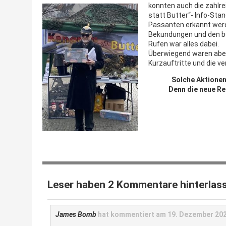
konnten auch die zahlr
statt Butter“- Info-Sta
Passanten erkannt wer
Bekundungen und den b
Rufen war alles dabei.
Überwiegend waren aber
Kurzauftritte und die v
Solche Aktionen
Denn die neue Reg
Leser haben 2 Kommentare hinterlas
James Bomb
hat kommentiert am
19. Dezember 202