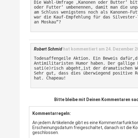
Die Wahl-Umfrage ‚Kanonen oder Butter‘ bit
oder Futter‘ umbenennen, damit man die unp
am Schluss wenigstens noch als Kanonen-Fut
war die Kauf-Empfehlung für das Silvester-
an Moskau“?
Robert Schmid
hat kommentiert am
24. Dezember 2
Todesaffengeile Aktion. Ein Beweis dafür,d
Antimilitaristen Humor haben. Der gallige 
sati(e)risch abgeht,ist der dramatischen W
Sehr gut, dass dies überwiegend positive R
hat. Chapeau!
Bitte bleibe mit Deinen Kommentaren sac
Kommentarregeln:
An jedem Artikelende gibt es eine Kommentarfunktion.
Erscheinungsdatum freigeschaltet, danach ist die 
geschlossen.