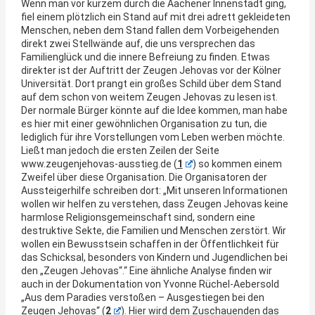
Wenn man vor kurzem durch die Aachener Innenstadt ging,
fiel einem plötzlich ein Stand auf mit drei adrett gekleideten
Menschen, neben dem Stand fallen dem Vorbeigehenden
direkt zwei Stellwände auf, die uns versprechen das
Familienglück und die innere Befreiung zu finden. Etwas
direkter ist der Auftritt der Zeugen Jehovas vor der Kölner
Universität. Dort prangt ein großes Schild über dem Stand
auf dem schon von weitem Zeugen Jehovas zu lesen ist.
Der normale Bürger könnte auf die Idee kommen, man habe
es hier mit einer gewöhnlichen Organisation zu tun, die
lediglich für ihre Vorstellungen vom Leben werben möchte.
Ließt man jedoch die ersten Zeilen der Seite
www.zeugenjehovas-ausstieg.de (
1
) so kommen einem
Zweifel über diese Organisation. Die Organisatoren der
Aussteigerhilfe schreiben dort: „Mit unseren Informationen
wollen wir helfen zu verstehen, dass Zeugen Jehovas keine
harmlose Religionsgemeinschaft sind, sondern eine
destruktive Sekte, die Familien und Menschen zerstört. Wir
wollen ein Bewusstsein schaffen in der Öffentlichkeit für
das Schicksal, besonders von Kindern und Jugendlichen bei
den „Zeugen Jehovas“.“ Eine ähnliche Analyse finden wir
auch in der Dokumentation von Yvonne Rüchel-Aebersold
„Aus dem Paradies verstoßen – Ausgestiegen bei den
Zeugen Jehovas“ (
2
). Hier wird dem Zuschauenden das