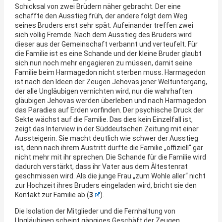
Schicksal von zwei Brüdern näher gebracht. Der eine
schaffte den Ausstieg früh, der andere folgt dem Weg
seines Bruders erst sehr spät. Aufeinander treffen zwei
sich völlig Fremde. Nach dem Ausstieg des Bruders wird
dieser aus der Gemeinschaft verbannt und verteufelt. Für
die Familie ist es eine Schande und der kleine Bruder glaubt
sich nun noch mehr engagieren zu müssen, damit seine
Familie beim Harmagedon nicht sterben muss. Harmagedon
ist nach den Ideen der Zeugen Jehovas jener Weltuntergang,
der alle Ungläubigen vernichten wird, nur die wahrhaften
gläubigen Jehovas werden überleben und nach Harmagedon
das Paradies auf Erden vorfinden. Der psychische Druck der
Sekte wächst auf die Familie. Das dies kein Einzelfall ist,
zeigt das Interview in der Süddeutschen Zeitung mit einer
Aussteigerin. Sie macht deutlich wie schwer der Ausstieg
ist, denn nach ihrem Austritt dürfte die Familie „offiziell“ gar
nicht mehr mit ihr sprechen. Die Schande für die Familie wird
dadurch verstärkt, dass ihr Vater aus dem Ältestenrat
geschmissen wird. Als die junge Frau „zum Wohle aller“ nicht
zur Hochzeit ihres Bruders eingeladen wird, bricht sie den
Kontakt zur Familie ab (
3
).
Die Isolation der Mitglieder und die Fernhaltung von
Ungläubigen scheint gängiges Geschäft der Zeugen