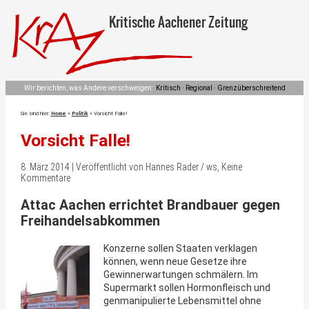
Kritische Aachener Zeitung
Wir berichten, was Andere verschweigen:
Kritisch · Regional · Grenzüberschreitend
Sie sind hier:
Home
»
Politik
»
Vorsicht Falle!
Vorsicht Falle!
8. März 2014 | Veröffentlicht von Hannes Rader / ws, Keine
Kommentare
Attac Aachen errichtet Brandbauer gegen
Freihandelsabkommen
Konzerne sollen Staaten verklagen
können, wenn neue Gesetze ihre
Gewinnerwartungen schmälern. Im
Supermarkt sollen Hormonfleisch und
genmanipulierte Lebensmittel ohne