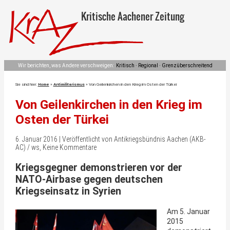
Kritische Aachener Zeitung
Wir berichten, was Andere verschweigen:
Kritisch · Regional · Grenzüberschreitend
Sie sind hier:
Home
»
Antimilitarismus
»
Von Geilenkirchen in den Krieg im Osten der Türkei
Von Geilenkirchen in den Krieg im
Osten der Türkei
6. Januar 2016 | Veröffentlicht von Antikriegsbündnis Aachen (AKB-
AC) / ws, Keine Kommentare
Kriegsgegner demonstrieren vor der
NATO-Airbase gegen deutschen
Kriegseinsatz in Syrien
Am 5. Januar
2015