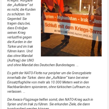
Krieges. Aufgabe
der „Aufklärer“ ist
es nicht, die Kurden
zu schützen. Im
Gegenteil: Sie
tragen dazu bei,
dass Erdoğan
seinen Krieg
verlustfrei gegen
die Kurden in der
Türkei und im Irak
führen kann. Und
das ohne Mandat
(Auftrag) der UNO
und ohne Mandat des Deutschen Bundestages. …
Es geht der NATO-Flotte nur peripher um die Grenzgebiete
innerhalb der Türkei. denn der „Aufklärer“ kann bei einer
Einsatzflughöhe von mehr als 10.000 Metern weit in den
Nachbarländern spionieren, ohne türkischen Luftraum zu
verlassen. …
Die Awacs-Flugzeuge helfen somit, den NATO-Krieg auch in
Syrien und im Irak zu führen. Sie erkunden Ziele, die dann
bombardiert werden können. …