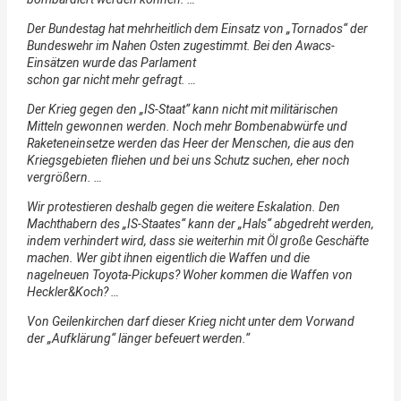
Der Bundestag hat mehrheitlich dem Einsatz von „Tornados“ der
Bundeswehr im Nahen Osten zugestimmt. Bei den Awacs-
Einsätzen wurde das Parlament
schon gar nicht mehr gefragt. …
Der Krieg gegen den „IS-Staat“ kann nicht mit militärischen
Mitteln gewonnen werden. Noch mehr Bombenabwürfe und
Raketeneinsetze werden das Heer der Menschen, die aus den
Kriegsgebieten fliehen und bei uns Schutz suchen, eher noch
vergrößern. …
Wir protestieren deshalb gegen die weitere Eskalation. Den
Machthabern des „IS-Staates“ kann der „Hals“ abgedreht werden,
indem verhindert wird, dass sie weiterhin mit Öl große Geschäfte
machen. Wer gibt ihnen eigentlich die Waffen und die
nagelneuen Toyota-Pickups? Woher kommen die Waffen von
Heckler&Koch? …
Von Geilenkirchen darf dieser Krieg nicht unter dem Vorwand
der „Aufklärung“ länger befeuert werden.“