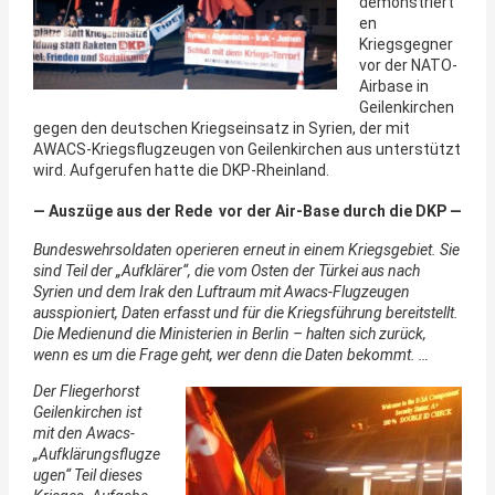
demonstriert
en
Kriegsgegner
vor der NATO-
Airbase in
Geilenkirchen
gegen den deutschen Kriegseinsatz in Syrien, der mit
AWACS-Kriegsflugzeugen von Geilenkirchen aus unterstützt
wird. Aufgerufen hatte die DKP-Rheinland.
— Auszüge aus der Rede vor der Air-Base durch die DKP —
Bundeswehrsoldaten operieren erneut in einem Kriegsgebiet. Sie
sind Teil der „Aufklärer“, die vom Osten der Türkei aus nach
Syrien und dem Irak den Luftraum mit Awacs-Flugzeugen
ausspioniert, Daten erfasst und für die Kriegsführung bereitstellt.
Die Medienund die Ministerien in Berlin – halten sich zurück,
wenn es um die Frage geht, wer denn die Daten bekommt. …
Der Fliegerhorst
Geilenkirchen ist
mit den Awacs-
„Aufklärungsflugze
ugen“ Teil dieses