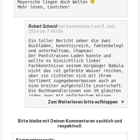
Mayersche liegen doch Welten
Nicht nur Amazon trägt Schuld am Schließen
Mehr lesen, Leutchen!
von Buchläden, natürlich auch solche
typisch kapitalistischen „Bücher-Fabriken“
wie die Mayersche, die fernab eines
Buchladen-Charmes und der Beratung durch
Robert Schmid
hat kommentiert am
8. Juni
gelernte BuchhändlerInnen keine echte
2024 um 7:48 Uhr
Konkurrenz sind.
Und linke/anarchistische/kommunistische
Ein toller Bericht ueber die zwei
Literatur ist heute weder gefragt noch
Buchläden, kenntnisreich, faktenbelegt
passt sie ins Konzept der Mayerschen…
und unterhaltsam, Chapeau!
Nach erfolgtem Bücherkauf ging’s damals
Der Pontstrassen-Laden konnte und
direkt ins Café Kittel, gleich nebenan.
wollte es hinsichtlich linker
Fachkenntnisse seinem Vorgänger Babula
nicht das rot gefärbte Wasser reichen,
aber sie richteten sich mit ihrem
Sortiment zugegebenermassen auch an
eine breiter aufgestellte Leserschaft.
Die Buchhaendlerinnen von 39 glänzten
indes zwar mit gefächertem Wissen,
aber es mangelte ihnen leider
∨
Zum Weiterlesen bitte aufklappen
bisweilen an Freundlichkeit.
Ganz der Gegensatz zum Personal am
Anfang des Babula, wo auch Leute der
Praxis, linke Theorie-Lokalgroessen
Bitte bleibe mit Deinen Kommentaren sachlich und
und Kenner der internationalen
respektvoll.
Arbeiterbewegung wie Wilfried Dubois,
hinter und vor allem vor der Theke