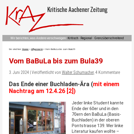
Kritische Aachener Zeitung
Wir berichten, was Andere verschweigen:
Kritisch · Regional · Grenzüberschreitend
Sie sind hier:
Home
»
Allgemein
»
Vom BaBuLa bis zum Bula39
Vom BaBuLa bis zum Bula39
3. Juni 2024 | Veröffentlicht von
Walter Schumacher
, 4 Kommentare
Das Ende einer Buchladen-Ära (
mit einem
Nachtrag am 12.4.26 [2])
Jeder linke Student kannte
Ende der 60er und in den
70ern den BaBuLa (Basis-
Buchladen) in der oberen
Pontstrasse 139. Wer linke
Literatur kaufen wollte –