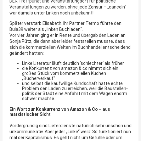
DER Treffpunkt und Veranstaltungsort für politische
Veranstaltungen zu werden, ohne jede Zensur – „canceln“
war damals unter Linken noch unbekannt!
Später verstarb Elisabeth. Ihr Partner Termo führte den
Bula39 weiter als „linken Buchladen“.
Vor vier Jahren ging er in Rente und übergab den Laden an
Sonja Pütz, die dann aber leider feststellen musste, dass
sich die kommerziellen Welten im Buchhandel entscheidend
geändert hatten:
Linke Literatur läuft deutlich ’schlechter‘ als früher
die Konkurrenz von amazon & co nimmt sich ein
großes Stück vom kommerziellen Kuchen
„Bücherverkauf“
und selbst die kaufwillige Kundschaft hatte echte
Problem den Laden zu erreichen, weil die Baustellen-
politik der Stadt eine Anfahrt mit dem Wagen enorm
schwer machte.
Ein Wort zur Konkurrenz von Amazon & Co – aus
marxistischer Sicht
Vordergründig sind Lieferdienste natürlich sehr unschön und
unkommunikativ. Aber jeder „Linke“ weiß: So funktioniert nun
mal der Kapitalismus. Es geht nicht um Gefühle oder um