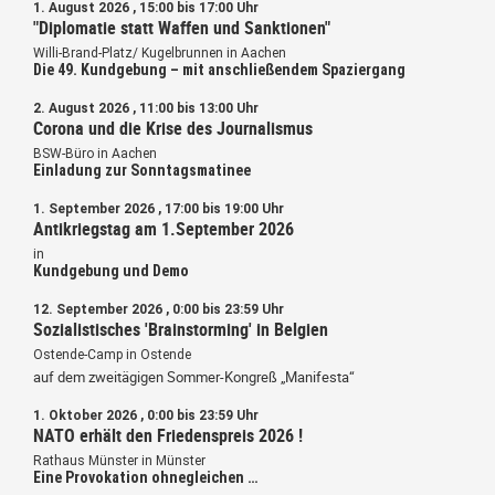
1. August 2026 , 15:00 bis 17:00 Uhr
Buchladen „Adam Kuckhoff“ am
"Diplomatie statt Waffen und Sanktionen"
Loehergraben aufsuchten.
Willi-Brand-Platz/ Kugelbrunnen in Aachen
Heute bewegen die politisch korrekt
Die 49. Kundgebung – mit anschließendem Spaziergang
politisch geputzte Linke ohnehin eher
der Geschlechterkampf als der
2. August 2026 , 11:00 bis 13:00 Uhr
Klassenkampf, LGBT mehr als FAU(D)und
Corona und die Krise des Journalismus
DGB, die Banalität des Blöden
vielleicht auch, manchmal schlicht
BSW-Büro in Aachen
Unterhaltung genannt. Darauf waren
Einladung zur Sonntagsmatinee
beide Buchläden augenscheinlich nicht
von Kopf bis Fuß eingestellt, ihr
1. September 2026 , 17:00 bis 19:00 Uhr
zeitlich stark versetztes Verschwinden
Antikriegstag am 1.September 2026
aus der Pontstrasse ist trotzdem
in
bedauerlich, weil wo eine Lücke im
Kundgebung und Demo
Regal ist, da ist auch AMAZON, bei
AMAZON, da wird es mir nur
12. September 2026 , 0:00 bis 23:59 Uhr
schauerlich!
Sozialistisches 'Brainstorming' in Belgien
Ostende-Camp in Ostende
auf dem zweitägigen Sommer-Kongreß „Manifesta“
1. Oktober 2026 , 0:00 bis 23:59 Uhr
NATO erhält den Friedenspreis 2026 !
Rathaus Münster in Münster
Eine Provokation ohnegleichen …