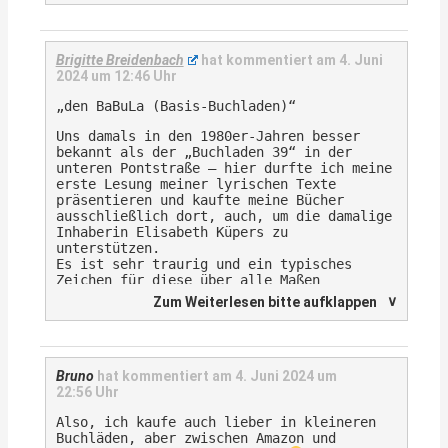
Brigitte Breidenbach
hat kommentiert am
4. Juni
2024 um 12:46 Uhr
„den BaBuLa (Basis-Buchladen)“
Uns damals in den 1980er-Jahren besser
bekannt als der „Buchladen 39“ in der
unteren Pontstraße – hier durfte ich meine
erste Lesung meiner lyrischen Texte
präsentieren und kaufte meine Bücher
ausschließlich dort, auch, um die damalige
Inhaberin Elisabeth Küpers zu
unterstützen.
Es ist sehr traurig und ein typisches
Zeichen für diese über alle Maßen
digitalisierte und vor allem geistlose
∨
Zum Weiterlesen bitte aufklappen
Zeit, dass solche Buchläden schließen
müssen. Damals wurde noch viel gelesen,
man war süchtig nach geistigem Input,
heutzutage beschäftigen sich sämtliche
Generationen sinnbefreit mit dem Handy,
Bruno
hat kommentiert am
4. Juni 2024 um
immer auf der Jagd nach neuen Apps (mit
22:56 Uhr
immer neuen Überwachungsfunktionen) und
Also, ich kaufe auch lieber in kleineren
verlieren ihr Leben aus den Augen und die
Buchläden, aber zwischen Amazon und
meisten ihre Kinder…