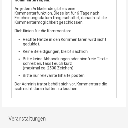
Kommentarregeln:
standen und mit Akribie Auskünfte
nicht nur über die Erbsen im Barte
An jedem Artikelende gibt es eine
Karl Marxens, sondern auch über
Kommentarfunktion. Diese ist für 6 Tage nach
einschlägige Kunstbücher, exotische
Erscheinungsdatum freigeschaltet, danach ist die
Zeitschriften Essays und Stars der
Kommentarmöglichkeit geschlossen.
linken Szene in den USA Auskunft
gaben.
Richtlinien für die Kommentare:
Wer erinnert sich nicht an die
Rechte Hetze in den Kommentaren wird nicht
hilfsbereite einarmige Aggy, die mit
geduldet.
Wahnsinnsgeschwindigkeit im LIBRI
blättern konnte und eine wandelnde
Keine Beleidigungen, bleibt sachlich.
Enzyklopädie linken Wissen
Bitte keine Abhandlungen oder sinnfreie Texte
verkörperte.
schreiben, fasst euch kurz
(maximal ca. 2500 Zeichen)
Schließlich lauerte auf den groben
Holzregalen des Babula manches
Bitte nur relevante Inhalte posten.
Bleibrett auch die blauen Bände der
MEW unf sogar Lenins fragwürdigen
Der Administrator behält sich vor, Kommentare die
Werke, die mit dem Medaillen-Kopf auf
sich nicht daran halten zu löschen.
dunkelbraunem Kunststoffeinband.
Allein: so überzeugend Marxens Analyse
des Kapitalismus auch heute noch
wirkt, so diktatorische war dann
überall die Praxis in den
Veranstaltungen
pessimistisch des real existierenden
gerontologischen Sozialismus, dessen
Fans dann wohl auch lieber den DKP-