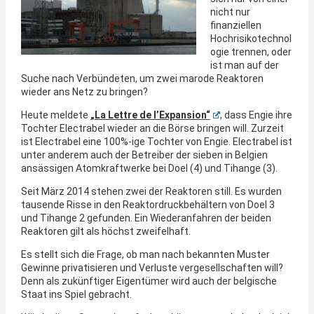
nicht nur
finanziellen
Hochrisikotechnol
ogie trennen, oder
ist man auf der
Suche nach Verbündeten, um zwei marode Reaktoren
wieder ans Netz zu bringen?
Heute meldete
„La Lettre de l’Expansion“
, dass Engie ihre
Tochter Electrabel wieder an die Börse bringen will. Zurzeit
ist Electrabel eine 100%-ige Tochter von Engie. Electrabel ist
unter anderem auch der Betreiber der sieben in Belgien
ansässigen Atomkraftwerke bei Doel (4) und Tihange (3).
Seit März 2014 stehen zwei der Reaktoren still. Es wurden
tausende Risse in den Reaktordruckbehältern von Doel 3
und Tihange 2 gefunden. Ein Wiederanfahren der beiden
Reaktoren gilt als höchst zweifelhaft.
Es stellt sich die Frage, ob man nach bekannten Muster
Gewinne privatisieren und Verluste vergesellschaften will?
Denn als zukünftiger Eigentümer wird auch der belgische
Staat ins Spiel gebracht.