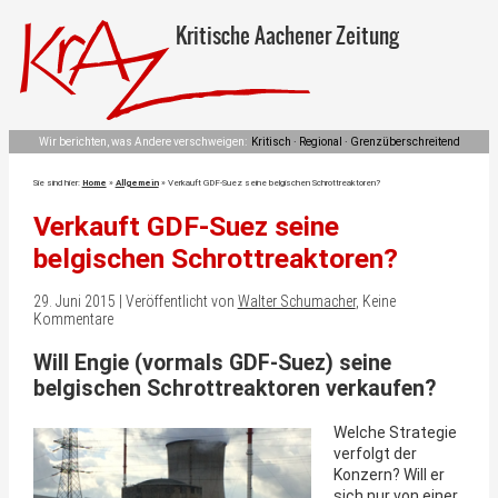
Kritische Aachener Zeitung
Wir berichten, was Andere verschweigen:
Kritisch · Regional · Grenzüberschreitend
Sie sind hier:
Home
»
Allgemein
»
Verkauft GDF-Suez seine belgischen Schrottreaktoren?
Verkauft GDF-Suez seine
belgischen Schrottreaktoren?
29. Juni 2015 | Veröffentlicht von
Walter Schumacher
, Keine
Kommentare
Will Engie (vormals GDF-Suez) seine
belgischen Schrottreaktoren verkaufen?
Welche Strategie
verfolgt der
Konzern? Will er
sich nur von einer