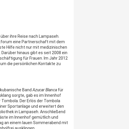
s über ihre Reise nach Lampaseh.
tforum eine Partnerschaft mit dem
te Hilfe nicht nur mit medizinischen
 Darüber hinaus gibt es seit 2008 ein
chäftigung für Frauen. Im Jahr 2012
t, um die persönlichen Kontakte zu
e kubanische Band
Azucar Blanca
für
klang sorgte, gab es im Innenhof
r Tombola. Der Erlös der Tombola
iner Sportanlage und erweitert den
bliothek in Lampaseh. Anschließend
äste im Innenhof gemütlich und
Tag an einem lauen Sommerabend mit
koholfrei ausklingen.