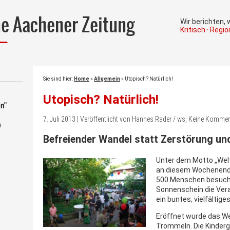
he Aachener Zeitung
Wir berichten,
Kritisch · Regi
Sie sind hier:
Home
»
Allgemein
»
Utopisch? Natürlich!
Utopisch? Natürlich!
n"
7. Juli 2013 | Veröffentlicht von Hannes Rader / ws, Keine Komme
m
Befreiender Wandel statt Zerstörung und
Unter dem Motto „Welt
an diesem Wochenende
500 Menschen besuch
Sonnenschein die Vera
ein buntes, vielfälti
Eröffnet wurde das We
Trommeln. Die Kinder