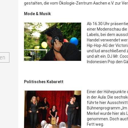
gestalten, die vom Ökologie-Zentrum Aachen e.V. zur Ve
Mode & Musik
Ab 16.30 Uhr präsentie
einer Modenschau die 
Labels, bei dem aussch
Handel verwendet werd
Hip-Hop-AG der Victor
und lud anschließend 
en
und alt ein. DJ
Mr. Coc
Indonesien Pop den Gä
Politisches Kabarett
Einer der Höhepunkte
in der Aula: Die sech
führte hier Ausschnit
Bühnenprogramm „Im Di
Merkel wurde hier als 
genommen. Doch auch 
Fett weg.