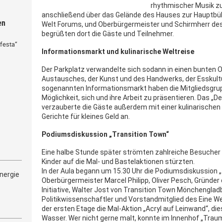
rhythmischer Musik z
anschließend über das Gelände des Hauses zur Hauptbühn
en
Welt Forums, und Oberbürgermeister und Schirmherr des
begrüßten dort die Gäste und Teilnehmer.
festa“
Informationsmarkt und kulinarische Weltreise
Der Parkplatz verwandelte sich sodann in einen bunten O
Austausches, der Kunst und des Handwerks, der Esskult
sogenannten Informationsmarkt haben die Mitgliedsgrup
Möglichkeit, sich und ihre Arbeit zu präsentieren. Das „
verzauberte die Gäste außerdem mit einer kulinarischen
Gerichte für kleines Geld an.
Podiumsdiskussion „Transition Town“
Eine halbe Stunde später strömten zahlreiche Besucher 
Kinder auf die Mal- und Bastelaktionen stürzten.
In der Aula begann um 15.30 Uhr die Podiumsdiskussion „
nergie
Oberbürgermeister Marcel Philipp, Oliver Pesch, Gründe
Initiative, Walter Jost von Transition Town Mönchengla
Politikwissenschaftler und Vorstandmitglied des Eine We
der ersten Etage die Mal-Aktion „Acryl auf Leinwand“, 
Wasser. Wer nicht gerne malt, konnte im Innenhof „Trau