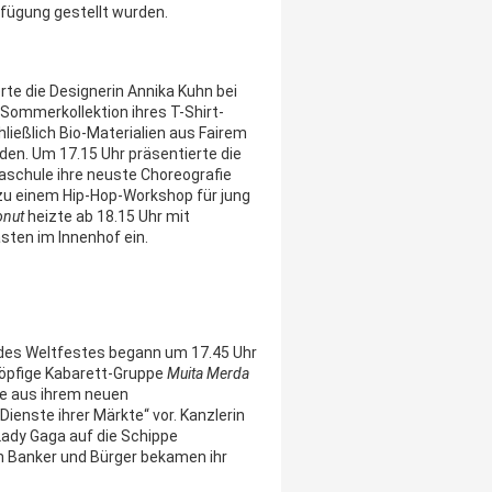
rfügung gestellt wurden.
rte die Designerin Annika Kuhn bei
Sommerkollektion ihres T-Shirt-
ließlich Bio-Materialien aus Fairem
en. Um 17.15 Uhr präsentierte die
iaschule ihre neuste Choreografie
zu einem Hip-Hop-Workshop für jung
onut
heizte ab 18.15 Uhr mit
sten im Innenhof ein.
 des Weltfestes begann um 17.45 Uhr
sköpfige Kabarett-Gruppe
Muita Merda
te aus ihrem neuen
enste ihrer Märkte“ vor. Kanzlerin
Lady Gaga auf die Schippe
Banker und Bürger bekamen ihr