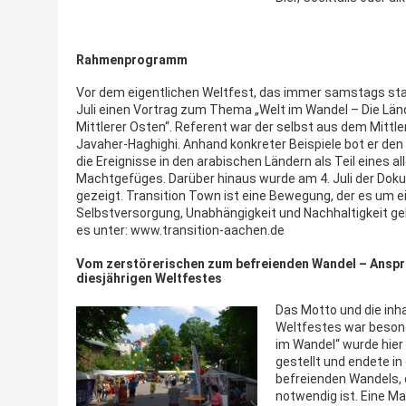
Rahmenprogramm
Vor dem eigentlichen Weltfest, das immer samstags stat
Juli einen Vortrag zum Thema „Welt im Wandel – Die Länd
Mittlerer Osten“. Referent war der selbst aus dem Mit
Javaher-Haghighi. Anhand konkreter Beispiele bot er de
die Ereignisse in den arabischen Ländern als Teil eines 
Machtgefüges. Darüber hinaus wurde am 4. Juli der Dok
gezeigt. Transition Town ist eine Bewegung, der es um e
Selbstversorgung, Unabhängigkeit und Nachhaltigkeit ge
es unter: www.transition-aachen.de
Vom zerstörerischen zum befreienden Wandel – Ansp
diesjährigen Weltfestes
Das Motto und die inha
Weltfestes war beson
im Wandel“ wurde hier 
gestellt und endete i
befreienden Wandels, 
notwendig ist. Eine M