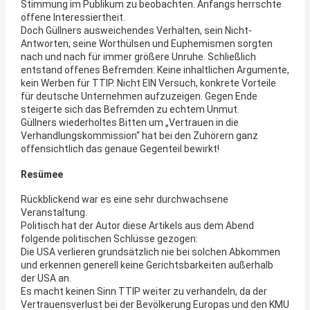
Stimmung im Publikum zu beobachten. Anfangs herrschte
offene Interessiertheit.
Doch Güllners ausweichendes Verhalten, sein Nicht-
Antworten, seine Worthülsen und Euphemismen sorgten
nach und nach für immer größere Unruhe. Schließlich
entstand offenes Befremden: Keine inhaltlichen Argumente,
kein Werben für TTIP. Nicht EIN Versuch, konkrete Vorteile
für deutsche Unternehmen aufzuzeigen. Gegen Ende
steigerte sich das Befremden zu echtem Unmut.
Güllners wiederholtes Bitten um „Vertrauen in die
Verhandlungskommission“ hat bei den Zuhörern ganz
offensichtlich das genaue Gegenteil bewirkt!
Resümee
Rückblickend war es eine sehr durchwachsene
Veranstaltung.
Politisch hat der Autor diese Artikels aus dem Abend
folgende politischen Schlüsse gezogen:
Die USA verlieren grundsätzlich nie bei solchen Abkommen
und erkennen generell keine Gerichtsbarkeiten außerhalb
der USA an.
Es macht keinen Sinn TTIP weiter zu verhandeln, da der
Vertrauensverlust bei der Bevölkerung Europas und den KMU