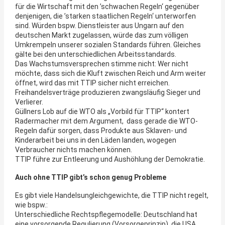
für die Wirtschaft mit den ’schwachen Regeln‘ gegenüber
denjenigen, die ’starken staatlichen Regeln‘ unterworfen
sind. Würden bspw. Dienstleister aus Ungarn auf den
deutschen Markt zugelassen, würde das zum völligen
Umkrempeln unserer sozialen Standards führen. Gleiches
gälte bei den unterschiedlichen Arbeitsstandards.
Das Wachstumsversprechen stimme nicht: Wer nicht
möchte, dass sich die Kluft zwischen Reich und Arm weiter
öffnet, wird das mit TTIP sicher nicht erreichen.
Freihandelsverträge produzieren zwangsläufig Sieger und
Verlierer.
Güllners Lob auf die WTO als „Vorbild für TTIP“ kontert
Radermacher mit dem Argument, dass gerade die WTO-
Regeln dafür sorgen, dass Produkte aus Sklaven- und
Kinderarbeit bei uns in den Läden landen, wogegen
Verbraucher nichts machen können.
TTIP führe zur Entleerung und Aushöhlung der Demokratie.
Auch ohne TTIP gibt’s schon genug Probleme
Es gibt viele Handelsungleichgewichte, die TTIP nicht regelt,
wie bspw.:
Unterschiedliche Rechtspflegemodelle: Deutschland hat
eine vorsorgende Regulierung (Vorsorgeprinzip), die USA