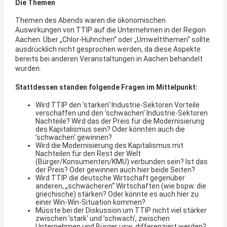
Die Themen
Themen des Abends waren die ökonomischen
Auswirkungen von TTIP auf die Unternehmen in der Region
Aachen. Über „Chlor-Hühnchen“ oder „Umweltthemen“ sollte
ausdrücklich nicht gesprochen werden, da diese Aspekte
bereits bei anderen Veranstaltungen in Aachen behandelt
wurden.
Stattdessen standen folgende Fragen im Mittelpunkt:
Wird TTIP den ’starken‘ Industrie-Sektoren Vorteile
verschaffen und den ’schwachen‘ Industrie-Sektoren
Nachteile? Wird das der Preis für die Modernisierung
des Kapitalismus sein? Oder könnten auch die
’schwachen‘ gewinnen?
Wird die Modernisierung des Kapitalismus mit
Nachteilen für den Rest der Welt
(Bürger/Konsumenten/KMU) verbunden sein? Ist das
der Preis? Oder gewinnen auch hier beide Seiten?
Wird TTIP die deutsche Wirtschaft gegenüber
anderen, „schwächeren“ Wirtschaften (wie bspw. die
griechische) stärken? Oder könnte es auch hier zu
einer Win-Win-Situation kommen?
Müsste bei der Diskussion um TTIP nicht viel stärker
zwischen ’stark‘ und ’schwach‘, zwischen
Unternehmen und Bürger usw. differenziert werden?