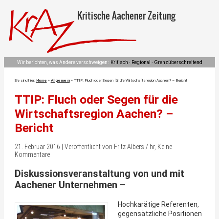
Kritische Aachener Zeitung
Wir berichten, was Andere verschweigen:
Kritisch · Regional · Grenzüberschreitend
Sie sind hier:
Home
»
Allgemein
»
TTIP: Fluch oder Segen für die Wirtschaftsregion Aachen? – Bericht
TTIP: Fluch oder Segen für die
Wirtschaftsregion Aachen? –
Bericht
21. Februar 2016 | Veröffentlicht von Fritz Albers / hr, Keine
Kommentare
Diskussionsveranstaltung von und mit
Aachener Unternehmen –
Hochkarätige Referenten,
gegensätzliche Positionen