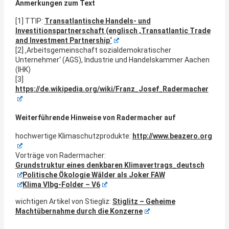
Anmerkungen zum Text
[1] TTIP:
Transatlantische Handels- und
Investitionspartnerschaft (englisch ‚Transatlantic Trade
and Investment Partnership‘
[2] ‚Arbeitsgemeinschaft sozialdemokratischer
Unternehmer‘ (AGS), Industrie und Handelskammer Aachen
(IHK)
[3]
https://de.wikipedia.org/wiki/Franz_Josef_Radermacher
Weiterführende Hinweise von Radermacher auf
hochwertige Klimaschutzprodukte:
http://www.beazero.org
Vorträge von Radermacher:
Grundstruktur eines denkbaren Klimavertrags_deutsch
Politische Ökologie Wälder als Joker FAW
Klima Vlbg-Folder – V6
wichtigen Artikel von Stiegliz:
Stiglitz – Geheime
Machtübernahme durch die Konzerne