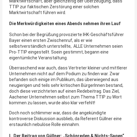
Marktwirtschaft, aber gleichzeitig der Überzeugung, dass
TTIP zur faktischen Zerstörung einer solchen
Marktwirtschaft führen wird.
Die Merkwürdigkeiten eines Abends nehmen ihren Lauf
Schon bei der Begrüßung provozierte IHK-Geschäftsführer
Bayer einen ersten Zwischenruf, als er wie
selbstverständlich unterstellte, ALLE Unternehmen seien
Pro-TTIP eingestellt. Soein gestimmt, begann eine
eigentümliche Veranstaltung.
Überraschend war auch, dass Vertreter kleiner und mittlerer
Unternehmen nicht auf dem Podium zu finden war. Zwar
befanden sich einige im Publikum, das überwiegend aus
neugierigen und teils sehr kritischen BürgerInnen bestand,
doch diese verzichteten auf einen Redebeitrag. Das Ziel,
Aachener Unternehmen selbst zum Thema TTIP zu Wort
kommen zu lassen, wurde also klar verfehlt!
Doch noch schlimmer war, dass die angekündigte
kontroverse Diskussion ausblieb, da Referent Güllner eine
erstaunlich nebulöse Rolle einnahm.
I. Der Beitrag von Güllner: „Schönreden & Nichts-Sagen“