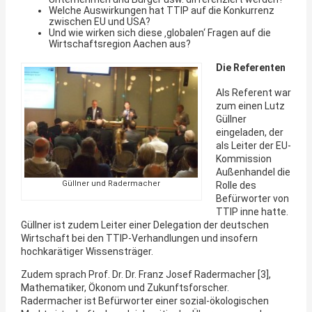
Welche Auswirkungen hat TTIP auf die Konkurrenz
zwischen EU und USA?
Und wie wirken sich diese ‚globalen‘ Fragen auf die
Wirtschaftsregion Aachen aus?
Die Referenten
Als Referent war
zum einen Lutz
Güllner
eingeladen, der
als Leiter der EU-
Kommission
Außenhandel die
Güllner und Radermacher
Rolle des
Befürworter von
TTIP inne hatte.
Güllner ist zudem Leiter einer Delegation der deutschen
Wirtschaft bei den TTIP-Verhandlungen und insofern
hochkarätiger Wissensträger.
Zudem sprach Prof. Dr. Dr. Franz Josef Radermacher [3],
Mathematiker, Ökonom und Zukunftsforscher.
Radermacher ist Befürworter einer sozial-ökologischen