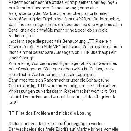
Radermacher beschreibt das Prinzip seiner Überlegungen
am Ricardo-Theorem. Dieses besagt, dass eine
Vergrößerung der Märkte zu einer überproportionalen
Vergrößerung der Ergebnisse führt. ABER, so Radermacher,
das Theorem sage nichts darüber aus, ob das Ergebnis allen
Beteiligten gleichmäßig mehr bringt, oder ob es reale
Verlierer gibt!
Insofern sage die pauschale Behauptung: „TTIP sei ein
Gewinn für ALLE in SUMME“ nichts aus! Zudem gäbe es noch
nicht einmal belastbare Aussagen, ob TTIP überhaupt ein
„mehr“ bringt!
Anmerkung: Auf diese wichtige Frage (ob es nur Gewinner,
oder Gewinner und Verlierer geben wird) ist Güllner, trotz
mehrfacher Aufforderung, nicht eingegangen.
Dann machte sich Radermacher über die Behauptung
Güllners lustig, TTIP wäre notwendig, um die technischen
Anpassungen zu verbessern. Radermacher wörtlich: „Das
ist nicht wahr. Für so etwas gibt es längst das Regelwerk
ISO!“
TTIP ist das Problem und nicht die Lösung
Radermacher erläutert seine Überlegungen weiter:
Der wechselseitige freie Zugriff auf Märkte bringe Vorteile