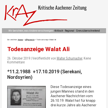
Kritische Aachener Zeitung
Wir berichten, was Andere verschweigen:
Kritisch · Regional · Grenzüberschreitend
Sie sind hier:
Home
»
Allgemein
»
Todesanzeige Walat Ali
Todesanzeige Walat Ali
26. Oktober 2019 | Veröffentlicht von
Walter Schumacher
, Keine
Kommentare
*11.2.1988 +17.10.2019 (Serekani,
Nordsyrien)
Diese Todesanzeige eines
jungen Mannes stand in den
Aachener Nachrichten vom
26.10.19. Walat hat für knapp
drei kurze Jahre als Aachener