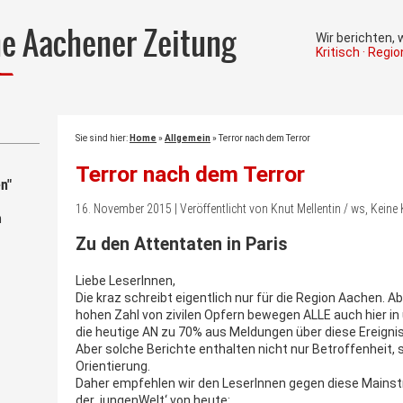
he Aachener Zeitung
Wir berichten,
Kritisch · Regi
Sie sind hier:
Home
»
Allgemein
»
Terror nach dem Terror
Terror nach dem Terror
n"
16. November 2015 | Veröffentlicht von Knut Mellentin / ws, Kei
m
Zu den Attentaten in Paris
Liebe LeserInnen,
Die kraz schreibt eigentlich nur für die Region Aachen. Ab
hohen Zahl von zivilen Opfern bewegen ALLE auch hier in
die heutige AN zu 70% aus Meldungen über diese Ereigni
Aber solche Berichte enthalten nicht nur Betroffenheit, 
Orientierung.
Daher empfehlen wir den LeserInnen gegen diese Mains
der ‚jungenWelt‘ von heute: