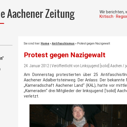
he Aachener Zeitung
Wir berichten,
Kritisch · Regi
Sie sind hier:
Home
»
Antifaschismus
»
Protest gegen Nazigewalt
Protest gegen Nazigewalt
n"
24. Januar 2012 | Veröffentlicht von Linksjugend [solid] Aachen /
m
Am Donnerstag protestierten über 25 Antifaschist
Aachener Adalbertsteinweg. Der Anlass: Der bekannte 
„Kameradschaft Aachener Land“ (KAL), hatte vor mittle
„Kameraden“ drei Mitglieder der linksjugend [’solid] Aa
verletzt.