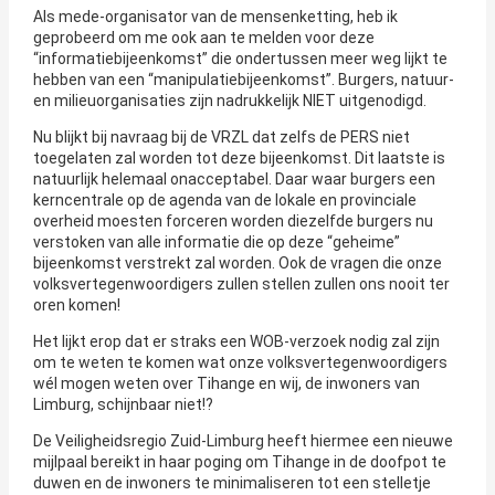
Als mede-organisator van de mensenketting, heb ik
geprobeerd om me ook aan te melden voor deze
“informatiebijeenkomst” die ondertussen meer weg lijkt te
hebben van een “manipulatiebijeenkomst”. Burgers, natuur-
en milieuorganisaties zijn nadrukkelijk NIET uitgenodigd.
Nu blijkt bij navraag bij de VRZL dat zelfs de PERS niet
toegelaten zal worden tot deze bijeenkomst. Dit laatste is
natuurlijk helemaal onacceptabel. Daar waar burgers een
kerncentrale op de agenda van de lokale en provinciale
overheid moesten forceren worden diezelfde burgers nu
verstoken van alle informatie die op deze “geheime”
bijeenkomst verstrekt zal worden. Ook de vragen die onze
volksvertegenwoordigers zullen stellen zullen ons nooit ter
oren komen!
Het lijkt erop dat er straks een WOB-verzoek nodig zal zijn
om te weten te komen wat onze volksvertegenwoordigers
wél mogen weten over Tihange en wij, de inwoners van
Limburg, schijnbaar niet!?
De Veiligheidsregio Zuid-Limburg heeft hiermee een nieuwe
mijlpaal bereikt in haar poging om Tihange in de doofpot te
duwen en de inwoners te minimaliseren tot een stelletje