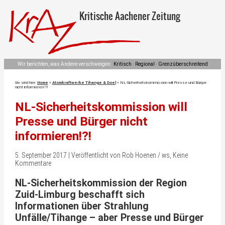
Kritische Aachener Zeitung
Wir berichten, was Andere verschweigen:
Kritisch · Regional · Grenzüberschreitend
Sie sind hier:
Home
»
Atomkraftwerke Tihange & Doel
»
NL-Sicherheitskommission will Presse und Bürger
nicht informieren!?!
NL-Sicherheitskommission will
Presse und Bürger nicht
informieren!?!
5. September 2017 | Veröffentlicht von Rob Hoenen / ws, Keine
Kommentare
NL-Sicherheitskommission der Region
Zuid-Limburg beschafft sich
Informationen über Strahlung
Unfälle/Tihange – aber Presse und Bürger