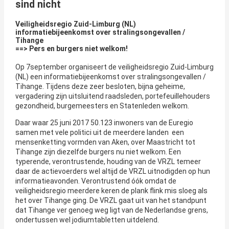
sind nicht
Veiligheidsregio Zuid-Limburg (NL)
informatiebijeenkomst over stralingsongevallen /
Tihange
==> Pers en burgers niet welkom!
Op 7september organiseert de veiligheidsregio Zuid-Limburg
(NL) een informatiebijeenkomst over stralingsongevallen /
Tihange. Tijdens deze zeer besloten, bijna geheime,
vergadering zijn uitsluitend raadsleden, portefeuillehouders
gezondheid, burgemeesters en Statenleden welkom.
Daar waar 25 juni 2017 50.123 inwoners van de Euregio
samen met vele politici uit de meerdere landen een
mensenketting vormden van Aken, over Maastricht tot
Tihange zijn diezelfde burgers nu niet welkom. Een
typerende, verontrustende, houding van de VRZL temeer
daar de actievoerders wel altijd de VRZL uitnodigden op hun
informatieavonden. Verontrustend óók omdat de
veiligheidsregio meerdere keren de plank flink mis sloeg als
het over Tihange ging. De VRZL gaat uit van het standpunt
dat Tihange ver genoeg weg ligt van de Nederlandse grens,
ondertussen wel jodiumtabletten uitdelend.