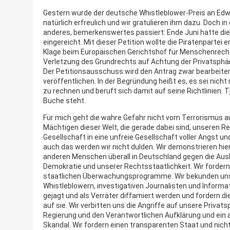
Gestern wurde der deutsche Whistleblower-Preis an Ed
natürlich erfreulich und wir gratulieren ihm dazu. Doch in
anderes, bemerkenswertes passiert: Ende Juni hatte die 
eingereicht. Mit dieser Petition wollte die Piratenpartei
Klage beim Europäischen Gerichtshof für Menschenrech
Verletzung des Grundrechts auf Achtung der Privatsphär
Der Petitionsausschuss wird den Antrag zwar bearbeiten,
veröffentlichen. In der Begründung heißt es, es sei nich
zu rechnen und beruft sich damit auf seine Richtlinien. Tj
Buche steht.
Für mich geht die wahre Gefahr nicht vom Terrorismus au
Mächtigen dieser Welt, die gerade dabei sind, unseren
Gesellschaft in eine unfreie Gesellschaft voller Angst u
auch das werden wir nicht dulden. Wir demonstrieren hi
anderen Menschen überall in Deutschland gegen die Aus
Demokratie und unserer Rechtsstaatlichkeit. Wir fordern
staatlichen Überwachungsprogramme. Wir bekunden unser
Whistleblowern, investigativen Journalisten und Informat
gejagt und als Verräter diffamiert werden und fordern d
auf sie. Wir verbitten uns die Angriffe auf unsere Privat
Regierung und den Verantwortlichen Aufklärung und ei
Skandal. Wir fordern einen transparenten Staat und nich