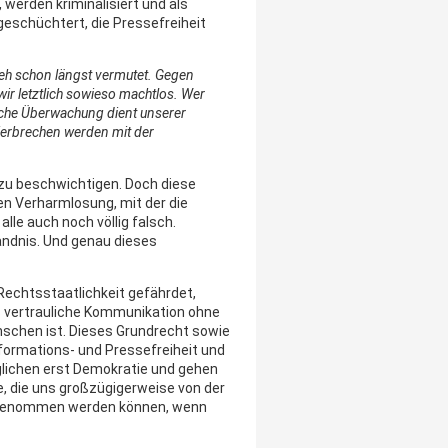
werden kriminalisiert und als
geschüchtert, die Pressefreiheit
eh schon längst vermutet. Gegen
 letztlich sowieso machtlos. Wer
tliche Überwachung dient unserer
Verbrechen werden mit der
t zu beschwichtigen. Doch diese
en Verharmlosung, mit der die
alle auch noch völlig falsch.
ändnis. Und genau dieses
Rechtsstaatlichkeit gefährdet,
s vertrauliche Kommunikation ohne
schen ist. Dieses Grundrecht sowie
formations- und Pressefreiheit und
glichen erst Demokratie und gehen
e, die uns großzügigerweise von der
ckgenommen werden können, wenn