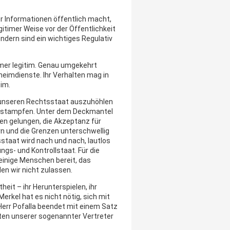
er Informationen öffentlich macht,
gitimer Weise vor der Öffentlichkeit
ndern sind ein wichtiges Regulativ
immer legitim. Genau umgekehrt
heimdienste. Ihr Verhalten mag in
tim.
n, unseren Rechtsstaat auszuhöhlen
zustampfen. Unter dem Deckmantel
en gelungen, die Akzeptanz für
n und die Grenzen unterschwellig
taat wird nach und nach, lautlos
s- und Kontrollstaat. Für die
 einige Menschen bereit, das
en wir nicht zulassen.
eit – ihr Herunterspielen, ihr
erkel hat es nicht nötig, sich mit
err Pofalla beendet mit einem Satz
alten unserer sogenannter Vertreter