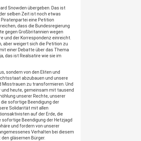
ward Snowden übergeben. Das ist
 der selben Zeit ist noch etwas
Piratenpartei eine Petition
 erreichen, dass die Bundesregierung
te gegen Großbritannien wegen
e und der Korrespondenz einreicht.
 aber weigert sich die Petition zu
t mit einer Debatte über das Thema
a, das ist Realsatire wie sie im
s, sondern von den Eliten und
 Rechtsstaat abzubauen und unsere
nd Misstrauen zu transformieren. Und
er und heute, gemeinsam mit tausend
höhlung unserer Rechte, unserer
 die sofortige Beendigung der
e Solidarität mit allen
ionsaktivisten auf der Erde, die
ie sofortige Beendigung der Hetzjagd
sphäre und fordern von unserer
n angemessenes Verhalten bei diesem
t den gläsernen Bürger.