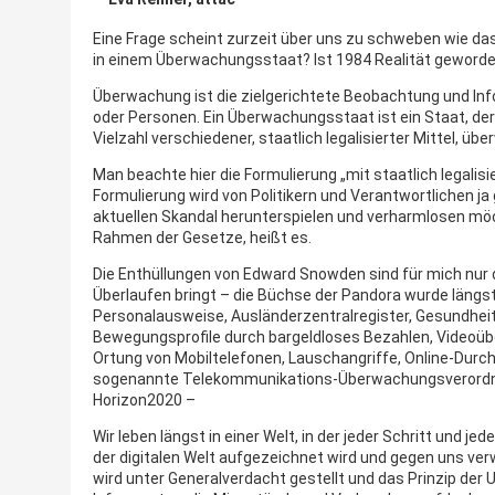
Eine Frage scheint zurzeit über uns zu schweben wie da
in einem Überwachungsstaat? Ist 1984 Realität geword
Überwachung ist die zielgerichtete Beobachtung und In
oder Personen. Ein Überwachungsstaat ist ein Staat, der 
Vielzahl verschiedener, staatlich legalisierter Mittel, übe
Man beachte hier die Formulierung „mit staatlich legalis
Formulierung wird von Politikern und Verantwortlichen j
aktuellen Skandal herunterspielen und verharmlosen mö
Rahmen der Gesetze, heißt es.
Die Enthüllungen von Edward Snowden sind für mich nur 
Überlaufen bringt – die Büchse der Pandora wurde längs
Personalausweise, Ausländerzentralregister, Gesundheit
Bewegungsprofile durch bargeldloses Bezahlen, Video
Ortung von Mobiltelefonen, Lauschangriffe, Online-Durch
sogenannte Telekommunikations-Überwachungsverordnu
Horizon2020 –
Wir leben längst in einer Welt, in der jeder Schritt und jed
der digitalen Welt aufgezeichnet wird und gegen uns ve
wird unter Generalverdacht gestellt und das Prinzip de