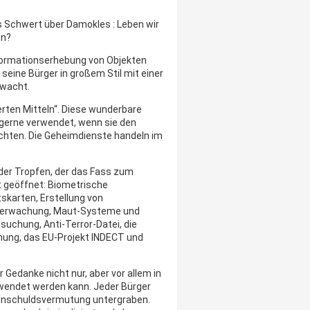
s Schwert über Damokles : Leben wir
en?
formationserhebung von Objekten
seine Bürger in großem Stil mit einer
rwacht.
ierten Mitteln“. Diese wunderbare
a gerne verwendet, wenn sie den
chten. Die Geheimdienste handeln im
der Tropfen, der das Fass zum
t geöffnet: Biometrische
skarten, Erstellung von
überwachung, Maut-Systeme und
suchung, Anti-Terror-Datei, die
ng, das EU-Projekt INDECT und
er Gedanke nicht nur, aber vor allem in
rwendet werden kann. Jeder Bürger
r Unschuldsvermutung untergraben.