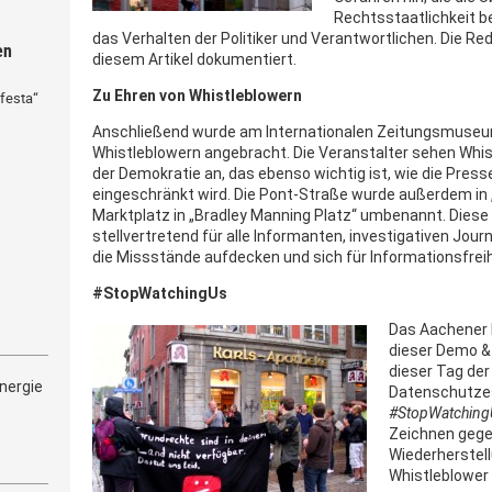
Rechtsstaatlichkeit b
das Verhalten der Politiker und Verantwortlichen. Die Re
en
diesem Artikel dokumentiert.
Zu Ehren von Whistleblowern
festa“
Anschließend wurde am Internationalen Zeitungsmuseum
Whistleblowern angebracht. Die Veranstalter sehen Whist
der Demokratie an, das ebenso wichtig ist, wie die Press
eingeschränkt wird. Die Pont-Straße wurde außerdem i
Marktplatz in „Bradley Manning Platz“ umbenannt. Dies
stellvertretend für alle Informanten, investigativen Jou
die Missstände aufdecken und sich für Informationsfreih
#StopWatchingUs
Das Aachener
dieser Demo & 
dieser Tag der
nergie
Datenschutzes
#StopWatching
Zeichnen gege
Wiederherstell
Whistleblower 