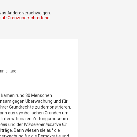
 was Andere verschweigen:
onal · Grenzüberschreitend
ommentare
 kamen rund 30 Menschen
nsam gegen Überwachung und für
 ihrer Grundrechte zu demonstrieren.
gann aus symbolischen Gründen um
m Internationalen Zeitungsmuseum.
chen
und der
Würselener Initiative für
träge. Darin wiesen sie auf die
 Überwachung für die Demokratie und