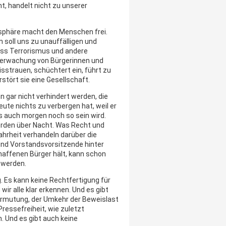
t, handelt nicht zu unserer
tsphäre macht den Menschen frei.
 soll uns zu unauffälligen und
dass Terrorismus und andere
erwachung von Bürgerinnen und
sstrauen, schüchtert ein, führt zu
stört sie eine Gesellschaft.
 gar nicht verhindert werden, die
ute nichts zu verbergen hat, weil er
as auch morgen noch so sein wird.
erden über Nacht. Was Recht und
ahrheit verhandeln darüber die
r und Vorstandsvorsitzende hinter
haffenen Bürger hält, kann schon
 werden.
. Es kann keine Rechtfertigung für
r alle klar erkennen. Und es gibt
ermutung, der Umkehr der Beweislast
Pressefreiheit, wie zuletzt
. Und es gibt auch keine