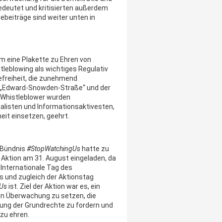
edeutet und kritisierten außerdem
debeiträge sind weiter unten in
 eine Plakette zu Ehren von
leblowing als wichtiges Regulativ
efreiheit, die zunehmend
n „Edward-Snowden-Straße“ und der
e Whistleblower wurden
rnalisten und Informationsaktivesten,
eit einsetzen, geehrt.
 Bündnis
#StopWatchingUs
hatte zu
Aktion am 31. August eingeladen, da
 Internationale Tag des
 und zugleich der Aktionstag
Us
ist. Ziel der Aktion war es, ein
n Überwachung zu setzen, die
ung der Grundrechte zu fordern und
zu ehren.