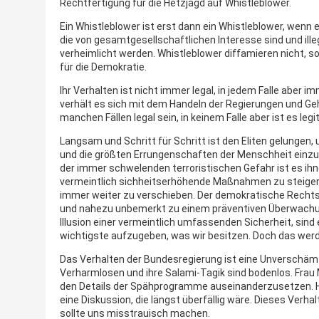
Rechtfertigung für die Hetzjagd auf Whistleblower.
Ein Whistleblower ist erst dann ein Whistleblower, wenn 
die von gesamtgesellschaftlichen Interesse sind und ille
verheimlicht werden. Whistleblower diffamieren nicht, so
für die Demokratie.
Ihr Verhalten ist nicht immer legal, in jedem Falle aber 
verhält es sich mit dem Handeln der Regierungen und Ge
manchen Fällen legal sein, in keinem Falle aber ist es legi
Langsam und Schritt für Schritt ist den Eliten gelunge
und die größten Errungenschaften der Menschheit ein
der immer schwelenden terroristischen Gefahr ist es ihn
vermeintlich sichheitserhöhende Maßnahmen zu steiger
immer weiter zu verschieben. Der demokratische Rechtss
und nahezu unbemerkt zu einem präventiven Überwachung
Illusion einer vermeintlich umfassenden Sicherheit, sind
wichtigste aufzugeben, was wir besitzen. Doch das werd
Das Verhalten der Bundesregierung ist eine Unverschämth
Verharmlosen und ihre Salami-Tagik sind bodenlos. Frau M
den Details der Spähprogramme auseinanderzusetzen. H
eine Diskussion, die längst überfällig wäre. Dieses Verh
sollte uns misstrauisch machen.