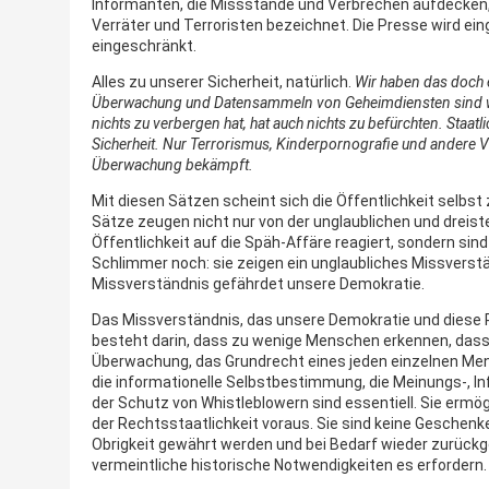
Informanten, die Missstände und Verbrechen aufdecken, 
Verräter und Terroristen bezeichnet. Die Presse wird ein
eingeschränkt.
Alles zu unserer Sicherheit, natürlich.
Wir haben das doch 
Überwachung und Datensammeln von Geheimdiensten sind wir
nichts zu verbergen hat, hat auch nichts zu befürchten. Staa
Sicherheit. Nur Terrorismus, Kinderpornografie und andere 
Überwachung bekämpft.
Mit diesen Sätzen scheint sich die Öffentlichkeit selbs
Sätze zeugen nicht nur von der unglaublichen und dreist
Öffentlichkeit auf die Späh-Affäre reagiert, sondern sind 
Schlimmer noch: sie zeigen ein unglaubliches Missverst
Missverständnis gefährdet unsere Demokratie.
Das Missverständnis, das unsere Demokratie und diese 
besteht darin, dass zu wenige Menschen erkennen, das
Überwachung, das Grundrecht eines jeden einzelnen Men
die informationelle Selbstbestimmung, die Meinungs-, In
der Schutz von Whistleblowern sind essentiell. Sie ermö
der Rechtsstaatlichkeit voraus. Sie sind keine Geschenk
Obrigkeit gewährt werden und bei Bedarf wieder zurü
vermeintliche historische Notwendigkeiten es erfordern.