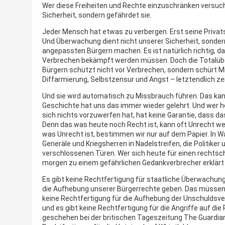
Wer diese Freiheiten und Rechte einzuschränken versuch
Sicherheit, sondern gefährdet sie.
Jeder Mensch hat etwas zu verbergen. Erst seine Priva
Und Überwachung dient nicht unserer Sicherheit, sondern
angepassten Bürgern machen. Es ist natürlich richtig, 
Verbrechen bekämpft werden müssen. Doch die Totalüb
Bürgern schützt nicht vor Verbrechen, sondern schürt Mi
Diffarmierung, Selbstzensur und Angst – letztendlich zer
Und sie wird automatisch zu Missbrauch führen. Das kann
Geschichte hat uns das immer wieder gelehrt. Und wer he
sich nichts vorzuwerfen hat, hat keine Garantie, dass d
Denn das was heute noch Recht ist, kann oft Unrecht w
was Unrecht ist, bestimmen wir nur auf dem Papier. In W
Generäle und Kriegsherren in Nadelstreifen, die Politike
verschlossenen Türen. Wer sich heute für einen rechtsc
morgen zu einem gefährlichen Gedankverbrecher erklärt
Es gibt keine Rechtfertigung für staatliche Überwachung
die Aufhebung unserer Bürgerrechte geben. Das müssen wi
keine Rechtfertigung für die Aufhebung der Unschuldsv
und es gibt keine Rechtfertigung für die Angriffe auf die 
geschehen bei der britischen Tageszeitung The Guardian