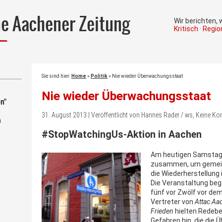
he Aachener Zeitung
Wir berichten,
Kritisch · Regi
Sie sind hier:
Home
»
Politik
»
Nie wieder Überwachungsstaat
Nie wieder Überwachungsstaat
n"
31. August 2013 | Veröffentlicht von Hannes Rader / ws, Keine K
m
#StopWatchingUs-Aktion in Aachen
Am heutigen Samstag
zusammen, um gemei
die Wiederherstellung
Die Veranstaltung be
fünf vor Zwölf vor de
Vertreter von
Attac Aa
Frieden
hielten Redebei
Gefahren hin, die die