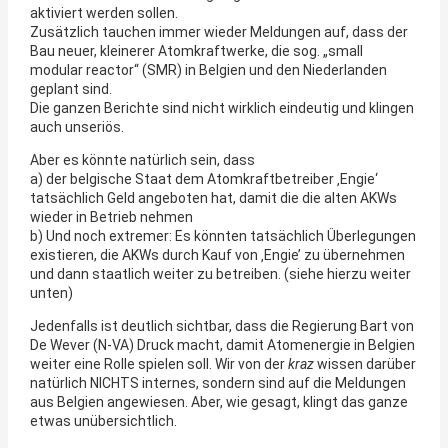
aktiviert werden sollen.
Zusätzlich tauchen immer wieder Meldungen auf, dass der
Bau neuer, kleinerer Atomkraftwerke, die sog. „small
modular reactor“ (SMR) in Belgien und den Niederlanden
geplant sind.
Die ganzen Berichte sind nicht wirklich eindeutig und klingen
auch unseriös.
Aber es könnte natürlich sein, dass
a) der belgische Staat dem Atomkraftbetreiber ‚Engie‘
tatsächlich Geld angeboten hat, damit die die alten AKWs
wieder in Betrieb nehmen
b) Und noch extremer: Es könnten tatsächlich Überlegungen
existieren, die AKWs durch Kauf von ‚Engie’ zu übernehmen
und dann staatlich weiter zu betreiben. (siehe hierzu weiter
unten)
Jedenfalls ist deutlich sichtbar, dass die Regierung Bart von
De Wever (N-VA) Druck macht, damit Atomenergie in Belgien
weiter eine Rolle spielen soll. Wir von der
kraz
wissen darüber
natürlich NICHTS internes, sondern sind auf die Meldungen
aus Belgien angewiesen. Aber, wie gesagt, klingt das ganze
etwas unübersichtlich.