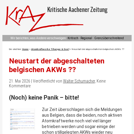
Kritische Aachener Zeitung
Wir berichten, was Andere verschweigen:
Kritisch · Regional · Grenzüberschreitend
Sie sind hier:
Home
»
Atomkraftwerke Tihange & Doel
»
Neustart der abgeschalteten belgischen AKWs ??
Neustart der abgeschalteten
belgischen AKWs ??
21. Mai 2026 | Veröffentlicht von
Walter Schumacher
, Keine
Kommentare
(Noch) keine Panik – bitte!
Zur Zeit überschlagen sich die Meldungen
aus Belgien, dass die beiden, noch aktiven
Atomkraftwerke noch viel viel länger
betrieben werden und sogar einige der
schon stillgelegten AKWs wieder neu