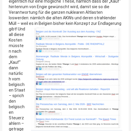
eigentlich nur eine mögliche These, nämlich dass der „Kauf“
hintenrum von Engie gewünscht wird, damit sie so die
Verantwortung für die ganzen nuklearen Altlasten
loswerden: nämlich die alten AKWs und deren strahlender
Müll – weil es in
Belgien bisher kein Konzept zur Endlagerung
gibt! Und
all diese
Kosten
müsste
n nach
dem
„Kauf“
dann
natürlic
h vom
belgisch
en Staat
– sprich
den
belgisch
en
Steuerz
ahlern –
getrage