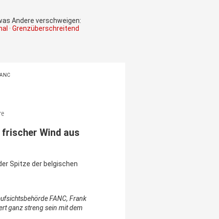
 was Andere verschweigen:
onal · Grenzüberschreitend
 FANC
re
 frischer Wind aus
er Spitze der belgischen
maufsichtsbehörde FANC, Frank
iert ganz streng sein mit dem