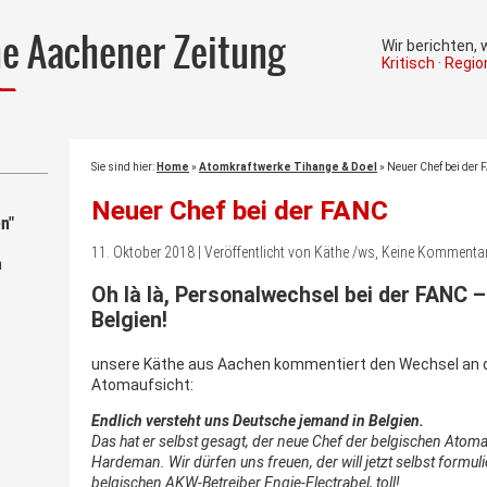
he Aachener Zeitung
Wir berichten,
Kritisch · Regi
Sie sind hier:
Home
»
Atomkraftwerke Tihange & Doel
»
Neuer Chef bei der
Neuer Chef bei der FANC
n"
11. Oktober 2018 | Veröffentlicht von Käthe /ws, Keine Kommenta
m
Oh là là, Personalwechsel bei der FANC –
Belgien!
unsere Käthe aus Aachen kommentiert den Wechsel an d
Atomaufsicht:
Endlich versteht uns Deutsche jemand in Belgien.
Das hat er selbst gesagt, der neue Chef der belgischen Ato
Hardeman. Wir dürfen uns freuen, der will jetzt selbst formul
belgischen AKW-Betreiber Engie-Electrabel, toll!