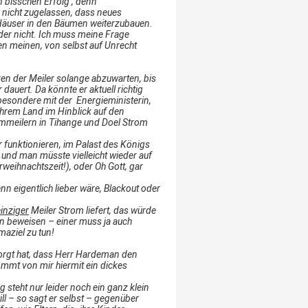
n bisschen Erfolg , denn
h nicht zugelassen, dass neues
 Häuser in den Bäumen weiterzubauen.
eider nicht. Ich muss meine Frage
en meinen, von selbst auf Unrecht
ren der Meiler solange abzuwarten, bis
dauert. Da könnte er aktuell richtig
besondere mit der Energieministerin,
hrem Land im Hinblick auf den
ommeilern in Tihange und Doel Strom
 funktionieren, im Palast des Königs
 und man müsste vielleicht wieder auf
weihnachtszeit!), oder Oh Gott, gar
n eigentlich lieber wäre, Blackout oder
inziger
Meiler Strom liefert, das würde
en beweisen – einer muss ja auch
aziel zu tun!
rgt hat, dass Herr Hardeman den
mmt von mir hiermit ein dickes
 steht nur leider noch ein ganz klein
l – so sagt er selbst – gegenüber