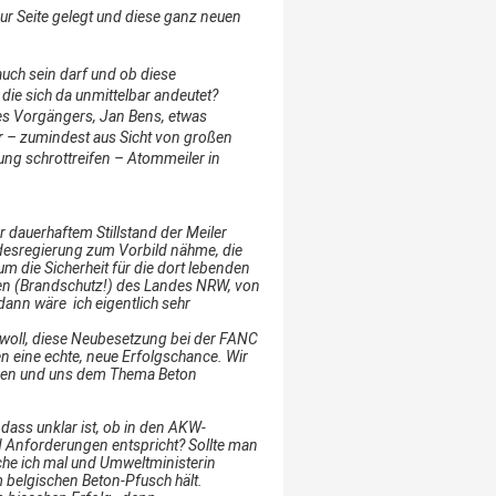
ur Seite gelegt und diese ganz neuen
uch sein darf und ob diese
die sich da unmittelbar andeutet?
nes Vorgängers, Jan Bens, etwas
der – zumindest aus Sicht von großen
ung schrottreifen – Atommeiler in
dauerhaftem Stillstand der Meiler
andesregierung zum Vorbild nähme, die
m die Sicherheit für die dort lebenden
gen (Brandschutz!) des Landes NRW, von
 dann wäre ich eigentlich sehr
jawoll, diese Neubesetzung bei der FANC
n eine echte, neue Erfolgschance. Wir
essen und uns dem Thema Beton
ass unklar ist, ob in den AKW-
Anforderungen entspricht? Sollte man
ache ich mal und Umweltministerin
m belgischen Beton-Pfusch hält.