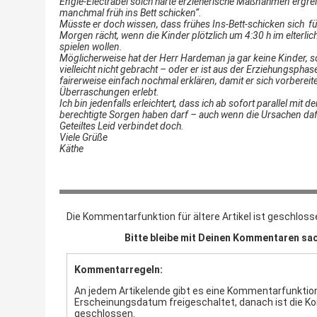
Engie-Electrabel solch harte erzieherische Maßnahmen ergreife
manchmal früh ins Bett schicken“.
Müsste er doch wissen, dass frühes Ins-Bett-schicken sich f
Morgen rächt, wenn die Kinder plötzlich um 4:30 h im elterl
spielen wollen.
Möglicherweise hat der Herr Hardeman ja gar keine Kinder, s
vielleicht nicht gebracht – oder er ist aus der Erziehungspha
fairerweise einfach nochmal erklären, damit er sich vorbereite
Überraschungen erlebt.
Ich bin jedenfalls erleichtert, dass ich ab sofort parallel mit
berechtigte Sorgen haben darf – auch wenn die Ursachen dafü
Geteiltes Leid verbindet doch.
Viele Grüße
Käthe
Die Kommentarfunktion für ältere Artikel ist geschloss
Bitte bleibe mit Deinen Kommentaren sac
Kommentarregeln:
An jedem Artikelende gibt es eine Kommentarfunktion.
Erscheinungsdatum freigeschaltet, danach ist die 
geschlossen.