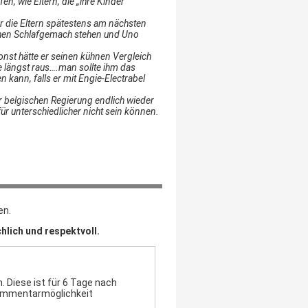
n, wie Eltern, die „ihre Kinder
ür die Eltern spätestens am nächsten
ichen Schlafgemach stehen und Uno
onst hätte er seinen kühnen Vergleich
se längst raus….man sollte ihm das
n kann, falls er mit Engie-Electrabel
 der belgischen Regierung endlich wieder
r unterschiedlicher nicht sein können.
en.
hlich und respektvoll.
 Diese ist für 6 Tage nach
Kommentarmöglichkeit