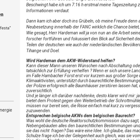
Beschwingt habe ich um 7:16 h erstmal meine Tageszeitung z
Informationen verdaut.
en
Dann kam ich aber doch ins Grübeln, ob meine Freude denn a
Neubesetzung innerhalb der FANC wirklich die Chance bietet, 
festa“
Wie gesagt, Herr Hardeman will ja von nun an die Arbeit sei
forscher fortführen und fokussiert den Blick auf Sicherheit 
Teilen der deutschen wie auch der niederländischen Bevölker
Tihange und Doel.
Wird Hardeman dem AKW-Widerstand helfen?
Kann dieser Mann unseren Wünschen nach Abschaltung oder 
tatsächlich zur Erfüllung verhelfen ? Wenn er sich unsere L
im Falle Hambacher Forst erst vor kurzem aus großer Sorge u
Klimaaktivisten, unterstützt durch baurechtliche Bestimmun
der Polizei erfolgreich alle Baumhäuser zerstören lassen hat,
zuversichtlich.
Und je länger ich darüber nachdenke, desto klarer wird mir: 
bietet dem Protest gegen den Weiterbetrieb der Schrottmühle
müssen nur bereit sein, die Risse einfach mal kurz zu verg
nergie
zuzuwenden.
Entsprechen belgische AKWs dem belgischen Baurecht?
Was wohl die deutsche Reaktorschutzkommission dazu sagt, d
Nebengebäuden alles den baurechtlichen Bestimmungen und 
sie das nicht fragen? Das wäre eine Idee. Ich glaube, das m
Schulze frage ich bei der Gelegenheit auch gleich, was sie vo