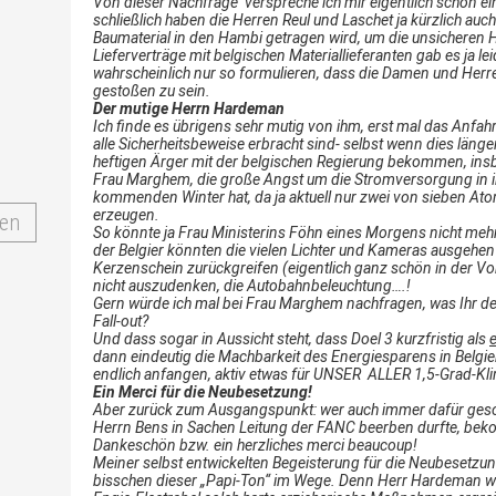
Von dieser Nachfrage verspreche ich mir eigentlich schon ei
schließlich haben die Herren Reul und Laschet ja kürzlich auc
Baumaterial in den Hambi getragen wird, um die unsicheren
Lieferverträge mit belgischen Materiallieferanten gab es ja l
wahrscheinlich nur so formulieren, dass die Damen und Herr
gestoßen zu sein.
Der mutige Herrn Hardeman
Ich finde es übrigens sehr mutig von ihm, erst mal das Anfah
alle Sicherheitsbeweise erbracht sind- selbst wenn dies länger 
heftigen Ärger mit der belgischen Regierung bekommen, ins
Frau Marghem, die große Angst um die Stromversorgung in i
kommenden Winter hat, da ja aktuell nur zwei von sieben At
erzeugen.
en
So könnte ja Frau Ministerins Föhn eines Morgens nicht mehr
der Belgier könnten die vielen Lichter und Kameras ausgehen
Kerzenschein zurückgreifen (eigentlich ganz schön in der Vor
nicht auszudenken, die Autobahnbeleuchtung….!
Gern würde ich mal bei Frau Marghem nachfragen, was Ihr den
Fall-out?
Und dass sogar in Aussicht steht, dass Doel 3 kurzfristig als
e
dann eindeutig die Machbarkeit des Energiesparens in Belgi
endlich anfangen, aktiv etwas für UNSER ALLER 1,5-Grad-Klim
Ein Merci für die Neubesetzung!
Aber zurück zum Ausgangspunkt: wer auch immer dafür geso
Herrn Bens in Sachen Leitung der FANC beerben durfte, beko
Dankeschön bzw. ein herzliches merci beaucoup!
Meiner selbst entwickelten Begeisterung für die Neubesetzung
bisschen dieser „Papi-Ton“ im Wege. Denn Herr Hardeman wil