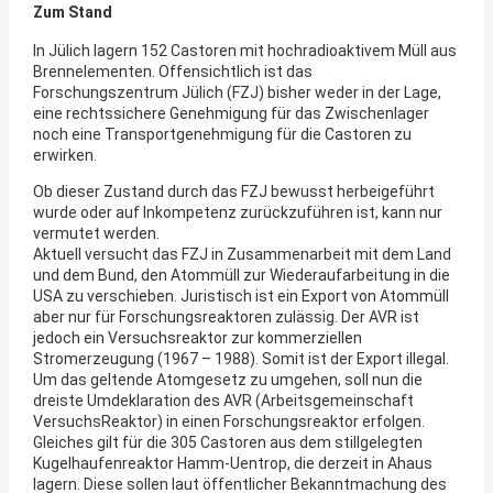
Zum Stand
In Jülich lagern 152 Castoren mit hochradioaktivem Müll aus
Brennelementen. Offensichtlich ist das
Forschungszentrum Jülich (FZJ) bisher weder in der Lage,
eine rechtssichere Genehmigung für das Zwischenlager
noch eine Transportgenehmigung für die Castoren zu
erwirken.
Ob dieser Zustand durch das FZJ bewusst herbeigeführt
wurde oder auf Inkompetenz zurückzuführen ist, kann nur
vermutet werden.
Aktuell versucht das FZJ in Zusammenarbeit mit dem Land
und dem Bund, den Atommüll zur Wiederaufarbeitung in die
USA zu verschieben. Juristisch ist ein Export von Atommüll
aber nur für Forschungsreaktoren zulässig. Der AVR ist
jedoch ein Versuchsreaktor zur kommerziellen
Stromerzeugung (1967 – 1988). Somit ist der Export illegal.
Um das geltende Atomgesetz zu umgehen, soll nun die
dreiste Umdeklaration des AVR (Arbeitsgemeinschaft
VersuchsReaktor) in einen Forschungsreaktor erfolgen.
Gleiches gilt für die 305 Castoren aus dem stillgelegten
Kugelhaufenreaktor Hamm-Uentrop, die derzeit in Ahaus
lagern. Diese sollen laut öffentlicher Bekanntmachung des