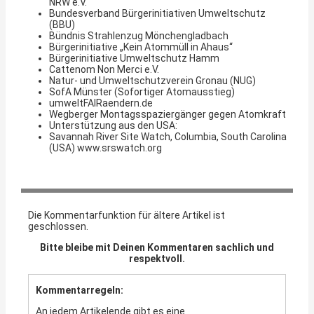
NRW e.V.
Bundesverband Bürgerinitiativen Umweltschutz
(BBU)
Bündnis Strahlenzug Mönchengladbach
Bürgerinitiative „Kein Atommüll in Ahaus“
Bürgerinitiative Umweltschutz Hamm
Cattenom Non Merci e.V.
Natur- und Umweltschutzverein Gronau (NUG)
SofA Münster (Sofortiger Atomausstieg)
umweltFAIRaendern.de
Wegberger Montagsspaziergänger gegen Atomkraft
Unterstützung aus den USA:
Savannah River Site Watch, Columbia, South Carolina
(USA) www.srswatch.org
Die Kommentarfunktion für ältere Artikel ist
geschlossen.
Bitte bleibe mit Deinen Kommentaren sachlich und
respektvoll.
Kommentarregeln:
An jedem Artikelende gibt es eine