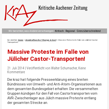
Kritische Aachener Zeitung
Wir berichten, was Andere verschweigen:
Kritisch · Regional · Grenzüberschreitend
Sie sind hier:
Home
»
Atomkraftwerke Tihange & Doel
»
Massive Proteste im Falle von Jülicher Castor-
Transporten!
Massive Proteste im Falle von
Jülicher Castor-Transporten!
21. Juli 2014 | Veröffentlicht von Walter Schumacher, Keine
Kommentare
Die kraz hat folgende Presseerklärung eines breiten
Bündnisses von Umwelt- und Anti-Atom-Organisationen aus
dem gesamten Bundesgebiet erhalten: Die versammelten
Gruppen kündigen für den Fall von Castortransporten vom
AVR-Zwischenlager aus Jülich massive Proteste entlang
der gesamten Strecke an.