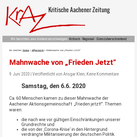
Kritische Aachener Zeitung
Wir berichten, was Andere verschweigen:
Kritisch · Regional · Grenzüberschreitend
Sie sind hier:
Home
»
Allgemein
»
Mahnwache von „Frieden Jetzt“
Mahnwache von „Frieden Jetzt“
9. Juni 2020 | Veröffentlicht von Ansgar Klein, Keine Kommentare
Samstag, den 6.6. 2020
Ca. 60 Menschen kamen zu dieser Mahnwache der
Aachener Aktionsgemeinschaft „Frieden jetzt!“. Themen
waren:
die nach wie vor gültigen Einschränkungen unserer
Grundrechte und
die von der ‚Corona-Krise‘ in den Hintergrund
verdrängte Militarisierung der deutschen Politik.