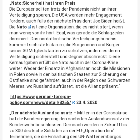
„Nato:Sicherheit hat ihren Preis
Die Europäer sollten trotz der Pandemie nicht an ihrer
Verteidigung sparen. Die USA werden mehr Engagement
fordern, auch falls der nächste Präsident Joe Biden heißt.
Die
Nato
ist eine Organisation, die es nicht stört, wenn
man wenig von ihr hört. Egal, was gerade die Schlagzeilen
dominiert: Das nordatlantische Verteidigungsbündnis
kümmert sich stets darum, die Bürgerinnen und Bürger
seiner 30 Mitgliedstaaten zu schützen, indem es deren
Verteidigung sicherstellt und Gegner abschreckt. Diese
Kernaufgaben erfüllt die Nato auch in der Corona-Krise
weiter. Weder der Einsatz in Afghanistan noch die Missionen
in Polen sowie in den baltischen Staaten zur Sicherung der
Ostflanke sind gefährdet; auch in der Region des Schwarzen
Meeres, wo Russland aufrüstet, ist die Allianz präsent.“
https://www.german-foreign-
policy.com/news/detail/8255/
23.4. 2020
„Der nächste Auslandseinsatz –
Mitten in der Coronakrise
hat die Bundesregierung den nächsten Auslandseinsatz der
Bundeswehr beschlossen. Demnach werden in Zukunft bis
zu 300 deutsche Soldaten an der EU-„Operation Irini“
teilnehmen, die die Einhaltung des UN-Waffenembargos