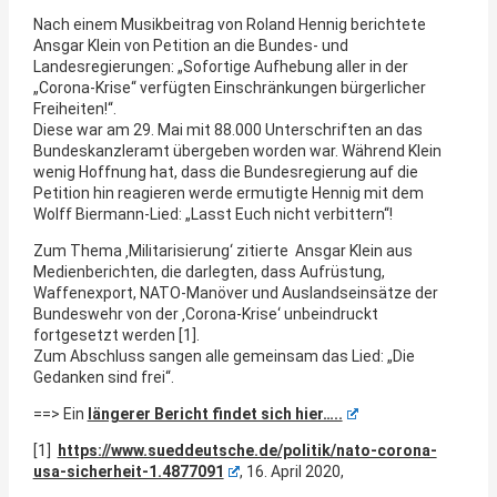
Nach einem Musikbeitrag von Roland Hennig berichtete
Ansgar Klein von Petition an die Bundes- und
Landesregierungen: „Sofortige Aufhebung aller in der
„Corona-Krise“ verfügten Einschränkungen bürgerlicher
Freiheiten!“.
Diese war am 29. Mai mit 88.000 Unterschriften an das
Bundeskanzleramt übergeben worden war. Während Klein
wenig Hoffnung hat, dass die Bundesregierung auf die
Petition hin reagieren werde ermutigte Hennig mit dem
Wolff Biermann-Lied: „Lasst Euch nicht verbittern“!
Zum Thema ‚Militarisierung‘ zitierte Ansgar Klein aus
Medienberichten, die darlegten, dass Aufrüstung,
Waffenexport, NATO-Manöver und Auslandseinsätze der
Bundeswehr von der ‚Corona-Krise‘ unbeindruckt
fortgesetzt werden [1].
Zum Abschluss sangen alle gemeinsam das Lied: „Die
Gedanken sind frei“.
==> Ein
längerer Bericht findet sich hier…..
[1]
https://www.sueddeutsche.de/politik/nato-corona-
usa-sicherheit-1.4877091
, 16. April 2020,