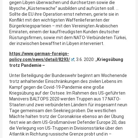
gegen Libyen überwachen und durchsetzen sowie die
libysche „Küstenwache“ ausbilden und aufrüsten soll. …
Sollte die EU ihre Operation ernst nehmen, geriete sie in
Konflikt mit den wichtigsten Waffenlieferanten der
Bürgerkriegsparteien – mit den Vereinigten Arabischen
Emiraten, einem der kauffreudigsten Kunden deutscher
Rüstungsfirmen, sowie mit dem NATO-Verbündeten Türkei,
der inzwischen bewaffnet in Libyen interveniert.
https://www.german-foreign-
policy.com/news/detail/8293/
, 3.6. 2020: „
Kriegsübung
trotz Pandemie –
Unter Beteiligung der Bundeswehr beginnt am Wochenende
trotz anhaltender Einschränkungen des zivilen Lebens im
Kampf gegen die Covid-19-Pandemie eine große
Kriegsübung auf der Ostsee. Im Rahmen des US-geführten
Manövers BALTOPS 2020 werden Truppen aus 17 NATO-
Staaten und zwei verbündeten Ländern für insgesamt neun
Tage gemeinsam den Seekrieg proben. Die westlichen
Mächte halten trotz der Coronakrise ebenso an der Übung
fest wie an dem US-Großmanöver Defender Europe 20, das
die Verlegung von US-Truppen in Divisionsstärke über den
Atlantik in Richtung russische Grenze probt und in –