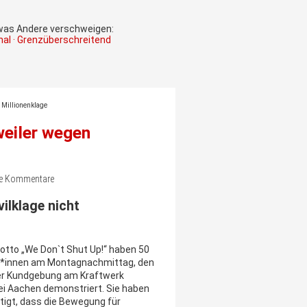
 was Andere verschweigen:
onal · Grenzüberschreitend
Millionenklage
eiler wegen
ine Kommentare
vilklage nicht
tto „We Don`t Shut Up!“ haben 50
st*innen am Montagnachmittag, den
ner Kundgebung am Kraftwerk
ei Aachen demonstriert. Sie haben
tigt, dass die Bewegung für