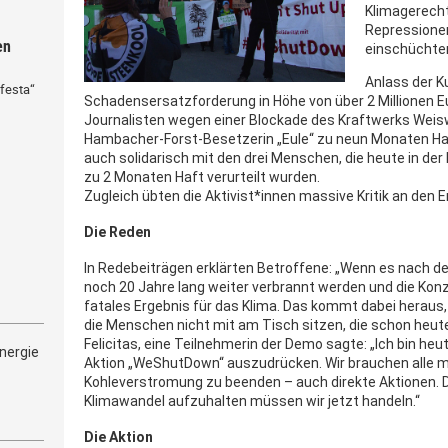
Klimagerecht
Repressionen
en
einschüchter
Anlass der K
festa“
Schadensersatzforderung in Höhe von über 2 Millionen Eu
Journalisten wegen einer Blockade des Kraftwerks Weiswe
Hambacher-Forst-Besetzerin „Eule“ zu neun Monaten Haft.
auch solidarisch mit den drei Menschen, die heute in de
zu 2 Monaten Haft verurteilt wurden.
Zugleich übten die Aktivist*innen massive Kritik an den
Die Reden
In Redebeiträgen erklärten Betroffene: „Wenn es nach de
noch 20 Jahre lang weiter verbrannt werden und die Kon
fatales Ergebnis für das Klima. Das kommt dabei heraus
die Menschen nicht mit am Tisch sitzen, die schon heut
Felicitas, eine Teilnehmerin der Demo sagte: „Ich bin heu
nergie
Aktion „WeShutDown“ auszudrücken. Wir brauchen alle 
Kohleverstromung zu beenden – auch direkte Aktionen. 
Klimawandel aufzuhalten müssen wir jetzt handeln.“
Die Aktion