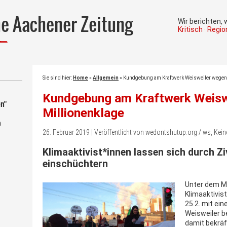
he Aachener Zeitung
Wir berichten,
Kritisch · Regi
Sie sind hier:
Home
»
Allgemein
»
Kundgebung am Kraftwerk Weisweiler wegen 
Kundgebung am Kraftwerk Weisw
n"
Millionenklage
m
26. Februar 2019 | Veröffentlicht von wedontshutup.org / ws, Ke
Klimaaktivist*innen lassen sich durch Zi
einschüchtern
Unter dem Mo
Klimaaktivi
25.2. mit ei
Weisweiler b
damit bekräf