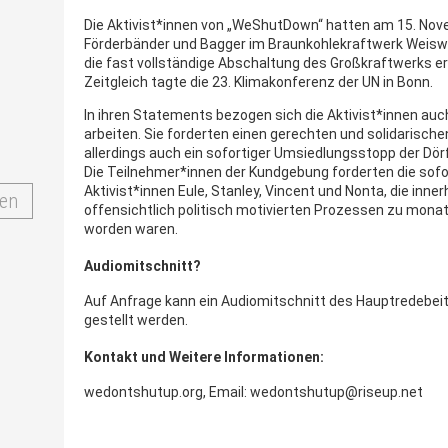
Die Aktivist*innen von „WeShutDown“ hatten am 15. No
Förderbänder und Bagger im Braunkohlekraftwerk Weiswei
die fast vollständige Abschaltung des Großkraftwerks er
Zeitgleich tagte die 23. Klimakonferenz der UN in Bonn.
In ihren Statements bezogen sich die Aktivist*innen auc
arbeiten. Sie forderten einen gerechten und solidarisch
allerdings auch ein sofortiger Umsiedlungsstopp der Dö
Die Teilnehmer*innen der Kundgebung forderten die sofo
Aktivist*innen Eule, Stanley, Vincent und Nonta, die inne
en
offensichtlich politisch motivierten Prozessen zu monat
worden waren.
Audiomitschnitt?
Auf Anfrage kann ein Audiomitschnitt des Hauptredebeitr
gestellt werden.
Kontakt und Weitere Informationen:
wedontshutup.org, Email: wedontshutup@riseup.net