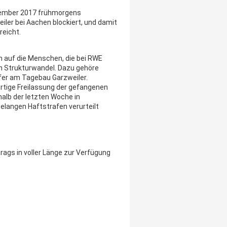
vember 2017 frühmorgens
ler bei Aachen blockiert, und damit
reicht.
h auf die Menschen, die bei RWE
en Strukturwandel. Dazu gehöre
rfer am Tagebau Garzweiler.
rtige Freilassung der gefangenen
rhalb der letzten Woche in
elangen Haftstrafen verurteilt
ags in voller Länge zur Verfügung