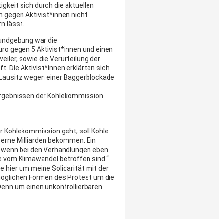
igkeit sich durch die aktuellen
 gegen Aktivist*innen nicht
n lässt.
undgebung war die
ro gegen 5 Aktivist*innen und einen
iler, sowie die Verurteilung der
 Die Aktivist*innen erklärten sich
r Lausitz wegen einer Baggerblockade
 Ergebnissen der Kohlekommission.
r Kohlekommission geht, soll Kohle
zerne Milliarden bekommen. Ein
, wenn bei den Verhandlungen eben
e vom Klimawandel betroffen sind.“
te hier um meine Solidarität mit der
möglichen Formen des Protest um die
Denn um einen unkontrollierbaren