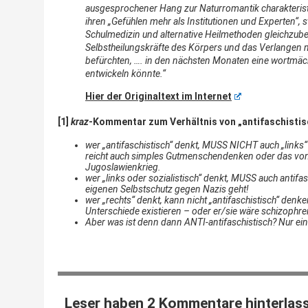
ausgesprochener Hang zur Naturromantik charakterist
ihren „Gefühlen mehr als Institutionen und Experten“, 
Schulmedizin und alternative Heilmethoden gleichzube
Selbstheilungskräfte des Körpers und das Verlangen n
befürchten, …. in den nächsten Monaten eine wortmäc
entwickeln könnte.“
Hier der Originaltext im Internet
[1]
kraz
-Kommentar zum Verhältnis von „antifaschistisc
wer „antifaschistisch“ denkt, MUSS NICHT auch „links“ 
reicht auch simples Gutmenschendenken oder das von
Jugoslawienkrieg.
wer „links oder sozialistisch“ denkt, MUSS auch antifa
eigenen Selbstschutz gegen Nazis geht!
wer „rechts“ denkt, kann nicht „antifaschistisch“ denk
Unterschiede existieren – oder er/sie wäre schizophre
Aber was ist denn dann ANTI-antifaschistisch? Nur ei
Leser haben 2 Kommentare hinterlas