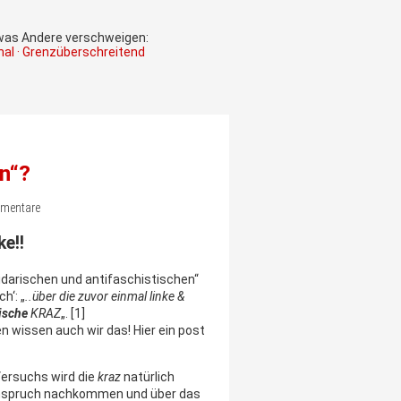
 was Andere verschweigen:
onal · Grenzüberschreitend
n“?
mmentare
ke!
!
olidarischen und antifaschistischen“
h‘: „
..über die zuvor einmal linke &
tische
KRAZ
„. [1]
n wissen auch wir das! Hier ein post
ersuchs wird die
kraz
natürlich
anspruch nachkommen und über das