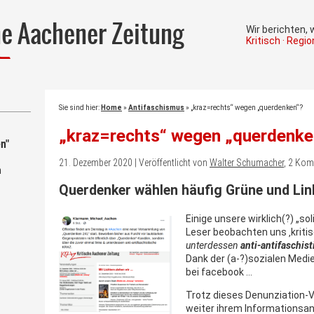
he Aachener Zeitung
Wir berichten,
Kritisch · Regi
Sie sind hier:
Home
»
Antifaschismus
»
„kraz=rechts“ wegen „querdenken“?
„kraz=rechts“ wegen „querdenke
n"
21. Dezember 2020 | Veröffentlicht von
Walter Schumacher
, 2 Ko
m
Querdenker wählen häufig Grüne und Lin
Einige unsere wirklich(?) „s
Leser beobachten uns ‚kritisc
unterdessen
anti-antifaschis
Dank der (a-?)sozialen Medie
bei facebook …
Trotz dieses Denunziation-V
weiter ihrem Informations