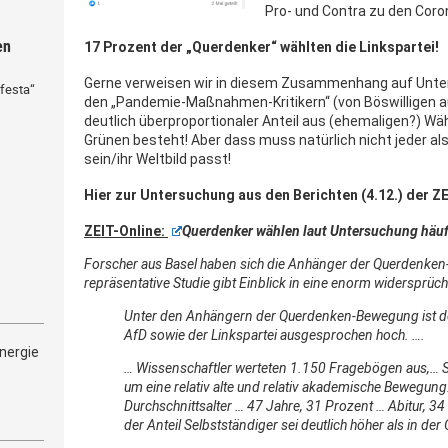
Pro- und Contra zu den Cor
en
17 Prozent der „Querdenker“ wählten die Linkspartei!
Gerne verweisen wir in diesem Zusammenhang auf Unter
festa“
den „Pandemie-Maßnahmen-Kritikern“ (von Böswilligen a
deutlich überproportionaler Anteil aus (ehemaligen?) Wäh
Grünen besteht! Aber dass muss natürlich nicht jeder als
sein/ihr Weltbild passt!
Hier zur Untersuchung aus den Berichten (4.12.) der Z
ZEIT-Online:
Querdenker wählen laut Untersuchung häuf
Forscher aus Basel haben sich die Anhänger der Querdenken
repräsentative Studie gibt Einblick in eine enorm widersprüc
Unter den Anhängern der Querdenken-Bewegung ist der
AfD sowie der Linkspartei ausgesprochen hoch. ….
nergie
… Wissenschaftler werteten 1.150 Fragebögen aus,…
S
um eine relativ alte und relativ akademische Bewegung
Durchschnittsalter … 47 Jahre, 31 Prozent … Abitur, 3
der Anteil Selbstständiger sei deutlich höher als in d