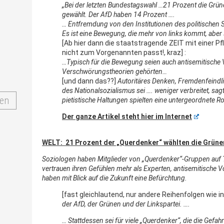
„Bei der letzten Bundestagswahl …21 Prozent die Grün
gewählt. Der AfD haben 14 Prozent ….
… Entfremdung von den Institutionen des politischen
Es ist eine Bewegung, die mehr von links kommt, aber 
[Ab hier dann die staatstragende ZEIT mit einer P
nicht zum Vorgenannten passt!, kraz] :
…Typisch für die Bewegung seien auch antisemitische Vo
Verschwörungstheorien gehörten…
[und dann das??]
Autoritäres Denken, Fremdenfeindl
des Nationalsozialismus sei …. weniger verbreitet, sag
en
pietistische Haltungen spielten eine untergeordnete R
Der ganze Artikel steht hier im Internet
WELT:
21 Prozent der „Querdenker“ wählten die Grüne
Soziologen haben Mitglieder von „Querdenker“-Gruppen auf T
vertrauen ihren Gefühlen mehr als Experten, antisemitische Vo
haben mit Blick auf die Zukunft eine Befürchtung.
[fast gleichlautend, nur andere Reihenfolgen wie in
der AfD, der Grünen und der Linkspartei. ….
…
Stattdessen sei für viele „Querdenker“, die die Gefa