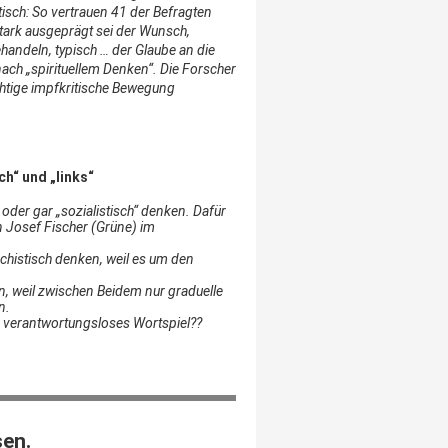
isch: So vertrauen 41 der Befragten
stark ausgeprägt sei der Wunsch,
handeln, typisch … der Glaube an die
ach „spirituellem Denken“. Die Forscher
htige impfkritische Bewegung
h“ und „links“
oder gar „sozialistisch“ denken. Dafür
 Josef Fischer (Grüne) im
schistisch denken, weil es um den
en, weil zwischen Beidem nur graduelle
n.
n verantwortungsloses Wortspiel??
sen.