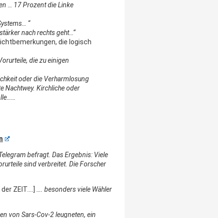
en … 17 Prozent die Linke
 Systems
… “
stärker nach rechts geht…“
flichtbemerkungen, die logisch
rurteile, die zu einigen
ichkeit oder die Verharmlosung
te Nachtwey. Kirchliche oder
olle……
n
elegram befragt. Das Ergebnis: Viele
rurteile sind verbreitet. Die Forscher
 der ZEIT….]
…. besonders viele Wähler
hren von Sars-Cov-2 leugneten, ein