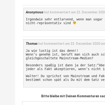
Anonymous
hat kommentiert am
22. Dezember 2020
Irgendwie sehr entlarvend, wenn man sogar 
nicht-repräsentativ sind
Thomas
hat kommentiert am
23. Dezember 2020 um
Ja wie lustig ist das denn!!
Wenn’s genehm ist, beruft man sich auch sc
gleichgeschaltete Mainstream-Medien?
Besonders spaßig ist dann ja der Satz:“Abe
jeder als Fakt akzeptieren, wenn’s nicht i
Walter! Du sprichst von Mainstream und Fak
bestimmt schon spät als Du mit dem Satz ve
Bitte bleibe mit Deinen Kommentaren sac