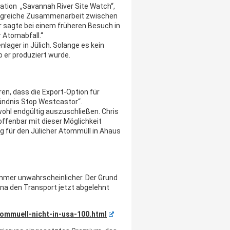
ation „Savannah River Site Watch“,
rfolgreiche Zusammenarbeit zwischen
 sagte bei einem früheren Besuch in
r Atomabfall.“
lager in Jülich. Solange es kein
o er produziert wurde.
en, dass die Export-Option für
ündnis Stop Westcastor“.
wohl endgültig auszuschließen. Chris
ffenbar mit dieser Möglichkeit
 für den Jülicher Atommüll in Ahaus
immer unwahrscheinlicher. Der Grund
lina den Transport jetzt abgelehnt
tommuell-nicht-in-usa-100.html