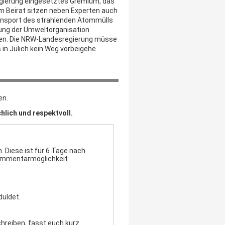
Regierung eingesetztes Gremium, das
m Beirat sitzen neben Experten auch
ansport des strahlenden Atommülls
zung der Umweltorganisation
sen. Die NRW-Landesregierung müsse
in Jülich kein Weg vorbeigehe.
en.
hlich und respektvoll.
 Diese ist für 6 Tage nach
Kommentarmöglichkeit
duldet.
chreiben, fasst euch kurz