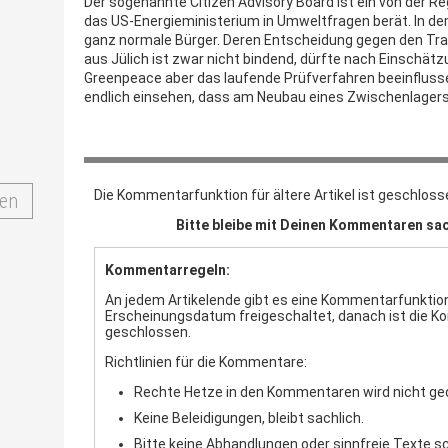
Der sogenannte Citizen Advisory Board ist ein von der 
das US-Energieministerium in Umweltfragen berät. In de
ganz normale Bürger. Deren Entscheidung gegen den Tr
aus Jülich ist zwar nicht bindend, dürfte nach Einschät
Greenpeace aber das laufende Prüfverfahren beeinflus
endlich einsehen, dass am Neubau eines Zwischenlagers 
Die Kommentarfunktion für ältere Artikel ist geschloss
en
Bitte bleibe mit Deinen Kommentaren sac
Kommentarregeln:
An jedem Artikelende gibt es eine Kommentarfunktion.
Erscheinungsdatum freigeschaltet, danach ist die 
geschlossen.
Richtlinien für die Kommentare:
Rechte Hetze in den Kommentaren wird nicht ge
Keine Beleidigungen, bleibt sachlich.
Bitte keine Abhandlungen oder sinnfreie Texte s