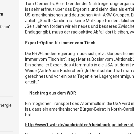
Tom Clements, Vorsitzender der Nichtregierungsorganis
ist sehr erfreut über das Ergebnis und sieht dies als e
en
US-amerikanischen und deutschen Anti-AKW-Gruppen. Er
Jülich: „South Carolina ist keine Müllkippe für den Jüliche
„Seit Jahren fordern wir ein neues und besseres Zwischen
festa“
Endlager gibt, muss der radioaktive Abfall dort bleiben, w
Export-Option für immer vom Tisch
Die NRW-Landesregierung muss sich jetzt klar positionier
immer vom Tisch ist“, sagt Marita Boslar vom „Aktionsb
Ein schneller Export des Atommülls in die USA ist damit 
Weise (Anti-Atom Euskirchen): „In Deutschland hat man o
gerechnet und vor ein paar Tagen eine Lagergenehmigung
erteilt.“
— Nachtrag aus dem WDR —
Ein möglicher Transport des Atommülls in die USA wird 
nergie
ist, dass ein amerikanischer Bürger-Beirat in North-Caro
hat.
http://www1.wdr.de/nachrichten/rheinland/juelicher-a