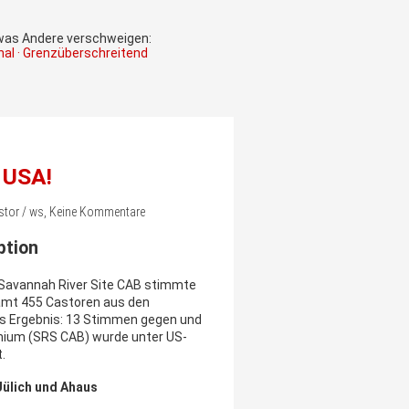
 was Andere verschweigen:
onal · Grenzüberschreitend
e USA!
astor / ws, Keine Kommentare
ption
 Savannah River Site CAB stimmte
samt 455 Castoren aus den
hes Ergebnis: 13 Stimmen gegen und
mium (SRS CAB) wurde unter US-
.
Jülich und Ahaus