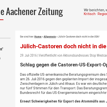
he Aachener Zeitung
Wir berichten,
Kritisch · Regi
Sie sind hier:
Home
»
Allgemein
»
Jülich-Castoren doch nicht in die USA!
Jülich-Castoren doch nicht in di
n"
29. Juli 2016 | Veröffentlicht von Aktionsbündnisses Stop Westc
m
Schlag gegen die Castoren-US-Export-O
Das offizielle US-amerikanische Beratungsgremium des
am 26. Juli 2016 gegen den geplanten Import der insge
Zwischenlagern in Jülich und Ahaus. Es war ein deutlic
nur fünf Stimmen für den Transport. Das Beratungsgre
Bundesrecht für das US-Energieministerium eingerichtet
Erneut Schwierigkeiten für Export des Atommülls aus 