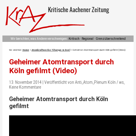
Kritische Aachener Zeitung
Wir berichten, was Andere verschweigen:
Kritisch · Regional · Grenzüberschreitend
Sie sind hier:
Home
»
Atomkraftwerke Tihange & Doel
»
Geheimer Atomtransport durch Köln gefilmt (Video)
Geheimer Atomtransport durch
Köln gefilmt (Video)
13. November 2014 | Veröffentlicht von Anti_Atom_Plenum Köln / ws,
Keine Kommentare
Geheimer Atomtransport durch Köln
gefilmt