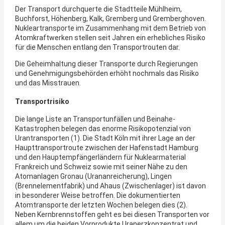
Der Transport durchquerte die Stadtteile Mühlheim,
Buchforst, Höhenberg, Kalk, Gremberg und Gremberghoven.
Nukleartransporte im Zusammenhang mit dem Betrieb von
Atomkraftwerken stellen seit Jahren ein erhebliches Risiko
für die Menschen entlang den Transportrouten dar.
Die Geheimhaltung dieser Transporte durch Regierungen
und Genehmigungsbehörden erhöht nochmals das Risiko
und das Misstrauen.
Transportrisiko
Die lange Liste an Transportunfällen und Beinahe-
Katastrophen belegen das enorme Risikopotenzial von
Urantransporten (1). Die Stadt Köln mit ihrer Lage an der
Haupttransportroute zwischen der Hafenstadt Hamburg
und den Hauptempfängerländern für Nuklearmaterial
Frankreich und Schweiz sowie mit seiner Nähe zu den
Atomanlagen Gronau (Urananreicherung), Lingen
(Brennelementfabrik) und Ahaus (Zwischenlager) ist davon
in besonderer Weise betroffen. Die dokumentierten
Atomtransporte der letzten Wochen belegen dies (2).
Neben Kernbrennstoffen geht es bei diesen Transporten vor
allem um die beiden Vorprodukte Uranerzkonzentrat und