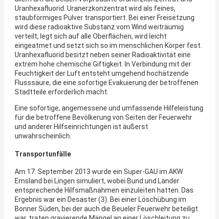
Uranhexafluorid. Uranerzkonzentrat wird als feines,
staubförmiges Pulver transportiert. Bei einer Freisetzung
wird diese radioaktive Substanz vom Wind weiträumig
verteilt, legt sich auf alle Oberflächen, wird leicht
eingeatmet und setzt sich so im menschlichen Körper fest.
Uranhexafluorid besitzt neben seiner Radioaktivität eine
extrem hohe chemische Giftigkeit. In Verbindung mit der
Feuchtigkeit der Luft entsteht umgehend hochätzende
Flusssäure, die eine sofortige Evakuierung der betroffenen
Stadtteile erforderlich macht.
Eine sofortige, angemessene und umfassende Hilfeleistung
für die betroffene Bevölkerung von Seiten der Feuerwehr
und anderer Hilfseinrichtungen ist äußerst
unwahrscheinlich.
Transportunfälle
Am 17. September 2013 wurde ein Super-GAU im AKW
Emsland bei Lingen simuliert, wobei Bund und Länder
entsprechende Hilfsmaßnahmen einzuleiten hatten. Das
Ergebnis war ein Desaster (3). Bei einer Löschübung im
Bonner Süden, bei der auch die Beueler Feuerwehr beteiligt
war, traten gravierende Mängel an einer Löschleitung zu