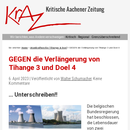
Kritische Aachener Zeitung
Wir berichten, was Andere verschweigen:
Kritisch · Regional · Grenzüberschreitend
Sie sind hier:
Home
»
Atomkraftwerke Tihange & Doel
»
GEGEN die Verlängerung von Tihange 3 und Doel 4
GEGEN die Verlängerung von
Tihange 3 und Doel 4
6. April 2023 | Veröffentlicht von
Walter Schumacher
, Keine
Kommentare
… Unterschreiben!!
Die belgischen
Bundesregierung
hat beschlossen,
die Lebensdauer
von zwei