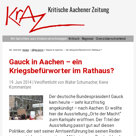
Kritische Aachener Zeitung
Wir berichten, was Andere verschweigen:
Kritisch · Regional · Grenzüberschreitend
Sie sind hier:
Home
»
Allgemein
»
Gauck in Aachen – ein Kriegsbefürworter im Rathaus?
Gauck in Aachen – ein
Kriegsbefürworter im Rathaus?
19. Juni 2014 | Veröffentlicht von Walter Schumacher, Keine
Kommentare
Der deutsche Bundespräsident Gauck
kam heute – sehr kurzfristig
angekündigt – nach Aachen. Er wollte
hier die Ausstellung „Orte der Macht“
zum Karlsjahr eröffnen. Der Titel der
Ausstellung passt gut auf diesen
Politiker, der seit seiner Amtseinführung bei seinen Reden