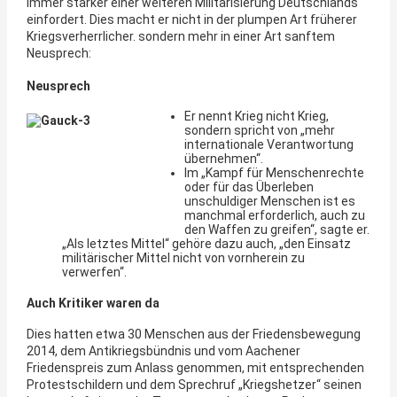
immer stärker einer weiteren Militarisierung Deutschlands
einfordert. Dies macht er nicht in der plumpen Art früherer
Kriegsverherrlicher. sondern mehr in einer Art sanftem
Neusprech:
Neusprech
Er nennt Krieg nicht Krieg,
sondern spricht von „mehr
internationale Verantwortung
übernehmen“.
Im „Kampf für Menschenrechte
oder für das Überleben
unschuldiger Menschen ist es
manchmal erforderlich, auch zu
den Waffen zu greifen“, sagte er.
„Als letztes Mittel“ gehöre dazu auch, „den Einsatz
militärischer Mittel nicht von vornherein zu
verwerfen“.
Auch Kritiker waren da
Dies hatten etwa 30 Menschen aus der Friedensbewegung
2014, dem Antikriegsbündnis und vom Aachener
Friedenspreis zum Anlass genommen, mit entsprechenden
Protestschildern und dem Sprechruf „Kriegshetzer“ seinen