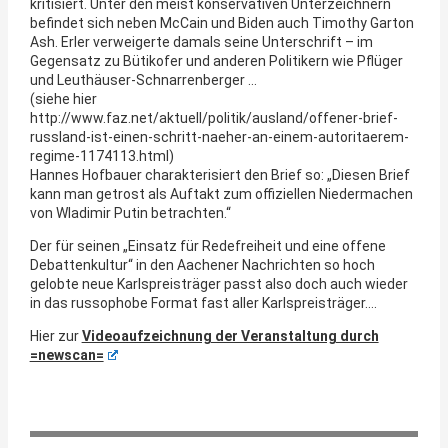
kritisiert. Unter den meist konservativen Unterzeichnern
befindet sich neben McCain und Biden auch Timothy Garton
Ash. Erler verweigerte damals seine Unterschrift – im
Gegensatz zu Bütikofer und anderen Politikern wie Pflüger
und Leuthäuser-Schnarrenberger …
(siehe hier
http://www.faz.net/aktuell/politik/ausland/offener-brief-
russland-ist-einen-schritt-naeher-an-einem-autoritaerem-
regime-1174113.html)
Hannes Hofbauer charakterisiert den Brief so: „Diesen Brief
kann man getrost als Auftakt zum offiziellen Niedermachen
von Wladimir Putin betrachten.“
Der für seinen „Einsatz für Redefreiheit und eine offene
Debattenkultur“ in den Aachener Nachrichten so hoch
gelobte neue Karlspreisträger passt also doch auch wieder
in das russophobe Format fast aller Karlspreisträger….
Hier zur
Videoaufzeichnung der Veranstaltung durch
=newscan=