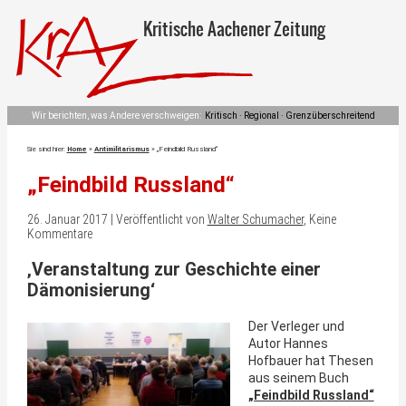
Kritische Aachener Zeitung
Wir berichten, was Andere verschweigen:
Kritisch · Regional · Grenzüberschreitend
Sie sind hier:
Home
»
Antimilitarismus
»
„Feindbild Russland“
„Feindbild Russland“
26. Januar 2017 | Veröffentlicht von
Walter Schumacher
, Keine
Kommentare
‚Veranstaltung zur Geschichte einer
Dämonisierung‘
Der Verleger und
Autor Hannes
Hofbauer hat Thesen
aus seinem Buch
„Feindbild Russland“