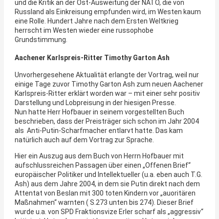
und die Kritik an der Ost-Ausweitung der NATO, die von
Russland als Einkreisung empfunden wird, im Westen kaum
eine Rolle. Hundert Jahre nach dem Ersten Weltkrieg
herrscht im Westen wieder eine russophobe
Grundstimmung.
Aachener Karlspreis-Ritter Timothy Garton Ash
Unvorhergesehene Aktualität erlangte der Vortrag, weil nur
einige Tage zuvor Timothy Garton Ash zum neuen Aachener
Karlspreis-Ritter erklärt worden war – mit einer sehr positiv
Darstellung und Lobpreisung in der hiesigen Presse.
Nun hatte Herr Hofbauer in seinem vorgestellten Buch
beschrieben, dass der Preisträger sich schon im Jahr 2004
als Anti-Putin-Scharfmacher entlarvt hatte. Das kam
natürlich auch auf dem Vortrag zur Sprache.
Hier ein Auszug aus dem Buch von Herrn Hofbauer mit
aufschlussreichen Passagen über einen „Offenen Brief“
europäischer Politiker und Intellektueller (u.a. eben auch T.G.
Ash) aus dem Jahre 2004, in dem sie Putin direkt nach dem
Attentat von Beslan mit 300 toten Kindern vor „auoritären
Maßnahmen“ warnten ( S.273 unten bis 274). Dieser Brief
wurde u.a. von SPD Fraktionsvize Erler scharf als „aggressiv“