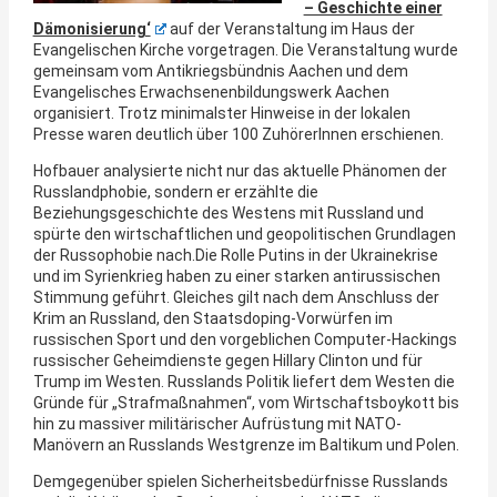
– Geschichte einer
Dämonisierung‘
auf der Veranstaltung im Haus der
Evangelischen Kirche vorgetragen. Die Veranstaltung wurde
gemeinsam vom Antikriegsbündnis Aachen und dem
Evangelisches Erwachsenenbildungswerk Aachen
organisiert. Trotz minimalster Hinweise in der lokalen
Presse waren deutlich über 100 ZuhörerInnen erschienen.
Hofbauer analysierte nicht nur das aktuelle Phänomen der
Russlandphobie, sondern er erzählte die
Beziehungsgeschichte des Westens mit Russland und
spürte den wirtschaftlichen und geopolitischen Grundlagen
der Russophobie nach.
Die Rolle Putins in der Ukrainekrise
und im Syrienkrieg haben zu einer starken antirussischen
Stimmung geführt. Gleiches gilt nach dem Anschluss der
Krim an Russland, den Staatsdoping-Vorwürfen im
russischen Sport und den vorgeblichen Computer-Hackings
russischer Geheimdienste gegen Hillary Clinton und für
Trump im Westen. Russlands Politik liefert dem Westen die
Gründe für „Strafmaßnahmen“, vom Wirtschaftsboykott bis
hin zu massiver militärischer Aufrüstung mit NATO-
Manövern an Russlands Westgrenze im Baltikum und Polen.
Demgegenüber spielen Sicherheitsbedürfnisse Russlands