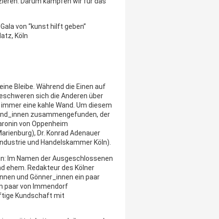
zieren. Darum kämpfen wir für das
ala von “kunst hilft geben”
atz, Köln
ine Bleibe. Während die Einen auf
beschweren sich die Anderen über
h immer eine kahle Wand. Um diesem
freund_innen zusammengefunden, der
e Baronin von Oppenheim
arienburg), Dr. Konrad Adenauer
(Industrie und Handelskammer Köln).
ehen: Im Namen der Ausgeschlossenen
nd ehem. Redakteur des Kölner
innen und Gönner_innen ein paar
in paar von Immendorf
äftige Kundschaft mit