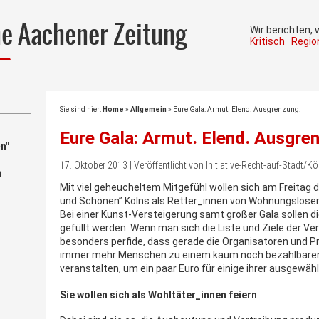
he Aachener Zeitung
Wir berichten,
Kritisch · Regi
Sie sind hier:
Home
»
Allgemein
»
Eure Gala: Armut. Elend. Ausgrenzung.
Eure Gala: Armut. Elend. Ausgre
n"
17. Oktober 2013 | Veröffentlicht von Initiative-Recht-auf-Stadt/
m
Mit viel geheucheltem Mitgefühl wollen sich am Freitag 
und Schönen” Kölns als Retter_innen von Wohnungslosen
Bei einer Kunst-Versteigerung samt großer Gala sollen 
gefüllt werden. Wenn man sich die Liste und Ziele der V
besonders perfide, dass gerade die Organisatoren und Pro
immer mehr Menschen zu einem kaum noch bezahlbaren 
veranstalten, um ein paar Euro für einige ihrer ausgew
Sie wollen sich als Wohltäter_innen feiern