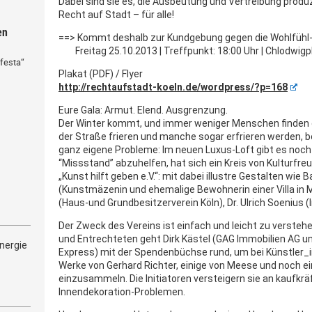
Dabei sind sie es, die Ausbeutung und Vertreibung produ
Recht auf Stadt – für alle!
en
==> Kommt deshalb zur Kundgebung gegen die Wohlfühl-G
Freitag 25.10.2013 | Treffpunkt: 18:00 Uhr | Chlodwigpl
festa“
Plakat (PDF) / Flyer
http://rechtaufstadt-koeln.de/wordpress/?p=168
Eure Gala: Armut. Elend. Ausgrenzung.
Der Winter kommt, und immer weniger Menschen finden e
der Straße frieren und manche sogar erfrieren werden, 
ganz eigene Probleme: Im neuen Luxus-Loft gibt es noc
“Missstand” abzuhelfen, hat sich ein Kreis von Kultur
„Kunst hilft geben e.V.“: mit dabei illustre Gestalten wi
(Kunstmäzenin und ehemalige Bewohnerin einer Villa in M
(Haus-und Grundbesitzerverein Köln), Dr. Ulrich Soenius 
Der Zweck des Vereins ist einfach und leicht zu verst
und Entrechteten geht Dirk Kästel (GAG Immobilien AG u
nergie
Express) mit der Spendenbüchse rund, um bei Künstler_
Werke von Gerhard Richter, einige von Meese und noch e
einzusammeln. Die Initiatoren versteigern sie an kaufkr
Innendekoration-Problemen.