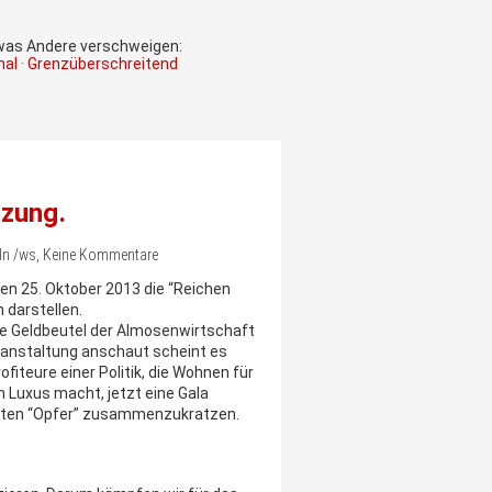
 was Andere verschweigen:
onal · Grenzüberschreitend
nzung.
Köln /ws, Keine Kommentare
den 25. Oktober 2013 die “Reichen
 darstellen.
die Geldbeutel der Almosenwirtschaft
eranstaltung anschaut scheint es
fiteure einer Politik, die Wohnen für
Luxus macht, jetzt eine Gala
ählten “Opfer” zusammenzukratzen.