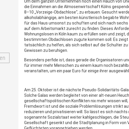
Um dem ganzen Unternehmen noch einen Hauch von Uneig
die Einnahmen an die Almosenwirtschaft Kölns gespendet
8–10 „Vorzeige-Obdachlose“, zu erbauen. Gesucht werde
alkoholabhängige, am besten künstlerisch begabte Wohnu
für das Haus umsonst zu schuften und sich nach sech
auf dem Arbeitsmarkt zurecht zu finden. Dieses Anforde
Wohnungslosen in Köln kaum zu erfüllen sein und zeigt,
bestimmten Obdachlosen zugute kommen soll. Es zeigt 
tatsächlich zu helfen, als sich selbst auf die Schulter z
Gewissen zu beruhigen.
en
Besonders perfide ist, dass gerade die Organisatoren und
für immer mehr Menschen zu einem kaum noch bezahlbar
veranstalten, um ein paar Euro für einige ihrer ausgewä
Am 25. Oktober ist die nächste Pseudo-Solidaritäts-Gal
Solche Galas werden begleitet von einer alt-neuen Heuche
gesellschaftspolitischen Konflikten nix mehr wissen will,
Fremdwort ist und die soziale Problemlösungen strikt a
reduzieren und privatisieren will. So lässt es sich nacht
sogenannte Sozialstaat weiter kahlgeschlagen, die Steue
Gesellschaft gesenkt und die Stadtplanung in Form von
Geflüchteten vorangetrieben werden.