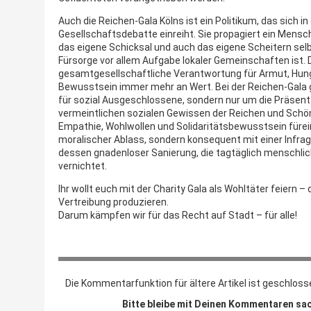
Auch die Reichen-Gala Kölns ist ein Politikum, das sich 
Gesellschaftsdebatte einreiht. Sie propagiert ein Mensch
das eigene Schicksal und auch das eigene Scheitern selb
Fürsorge vor allem Aufgabe lokaler Gemeinschaften ist. D
gesamtgesellschaftliche Verantwortung für Armut, Hun
Bewusstsein immer mehr an Wert. Bei der Reichen-Gala ge
für sozial Ausgeschlossene, sondern nur um die Präsen
vermeintlichen sozialen Gewissen der Reichen und Sch
Empathie, Wohlwollen und Solidaritätsbewusstsein fürein
moralischer Ablass, sondern konsequent mit einer Infrag
dessen gnadenloser Sanierung, die tagtäglich menschli
vernichtet.
Ihr wollt euch mit der Charity Gala als Wohltäter feiern –
Vertreibung produzieren.
Darum kämpfen wir für das Recht auf Stadt – für alle!
Die Kommentarfunktion für ältere Artikel ist geschloss
Bitte bleibe mit Deinen Kommentaren sac