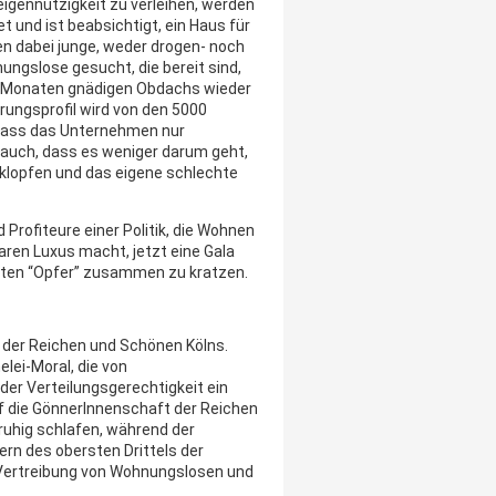
ennützigkeit zu verleihen, werden
 und ist beabsichtigt, ein Haus für
n dabei junge, weder drogen- noch
ngslose gesucht, die bereit sind,
s Monaten gnädigen Obdachs wieder
rungsprofil wird von den 5000
 dass das Unternehmen nur
auch, dass es weniger darum geht,
u klopfen und das eigene schlechte
 Profiteure einer Politik, die Wohnen
en Luxus macht, jetzt eine Gala
hlten “Opfer” zusammen zu kratzen.
a der Reichen und Schönen Kölns.
lei-Moral, die von
 der Verteilungsgerechtigkeit ein
uf die GönnerInnenschaft der Reichen
s ruhig schlafen, während der
rn des obersten Drittels der
 Vertreibung von Wohnungslosen und