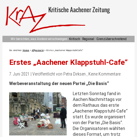
Kritische Aachener Zeitung
Wir berichten, was Andere verschweigen:
Kritisch · Regional · Grenzüberschreitend
Sie sind hier:
Home
»
Allgemein
»
Erstes „Aachener Klappstuhl-Cafe“
Erstes „Aachener Klappstuhl-Cafe“
7. Juni 2021 | Veröffentlicht von Petra Dirksen , Keine Kommentare
Werbeveranstaltung der neuen Partei „Die Basis“
Letzten Sonntag fand in
Aachen Nachmittags vor
dem Rathaus das erste
„Aachener Klappstuhl-Cafe“
statt. Es wurde organisiert
von der Partei „Die Basis“.
Die Organisatoren wählten
dieses Format, um trotz