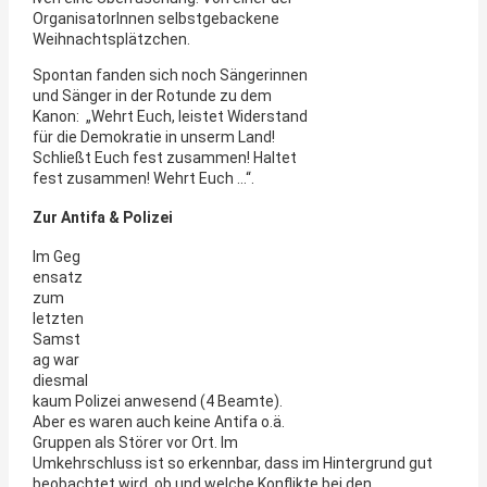
OrganisatorInnen selbstgebackene
Weihnachtsplätzchen.
Spontan fanden sich noch Sängerinnen
und Sänger in der Rotunde zu dem
Kanon: „Wehrt Euch, leistet Widerstand
für die Demokratie in unserm Land!
Schließt Euch fest zusammen! Haltet
fest zusammen! Wehrt Euch …“.
Zur Antifa & Polizei
Im Geg
ensatz
zum
letzten
Samst
ag war
diesmal
kaum Polizei anwesend (4 Beamte).
Aber es waren auch keine Antifa o.ä.
Gruppen als Störer vor Ort. Im
Umkehrschluss ist so erkennbar, dass im Hintergrund gut
beobachtet wird, ob und welche Konflikte bei den