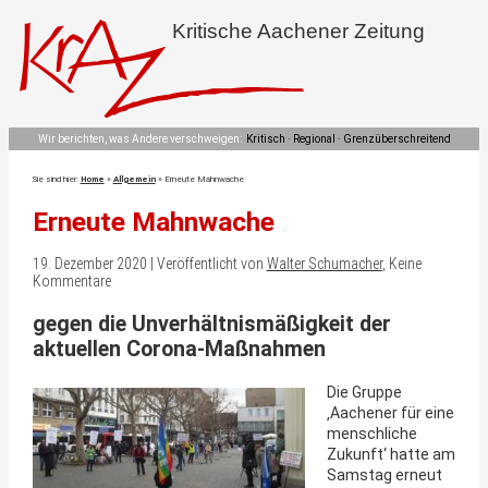
Kritische Aachener Zeitung
Wir berichten, was Andere verschweigen:
Kritisch · Regional · Grenzüberschreitend
Sie sind hier:
Home
»
Allgemein
»
Erneute Mahnwache
Erneute Mahnwache
19. Dezember 2020 | Veröffentlicht von
Walter Schumacher
, Keine
Kommentare
gegen die Unverhältnismäßigkeit
der
aktuellen Corona-Maßnahmen
Die Gruppe
‚Aachener für eine
menschliche
Zukunft‘ hatte am
Samstag erneut