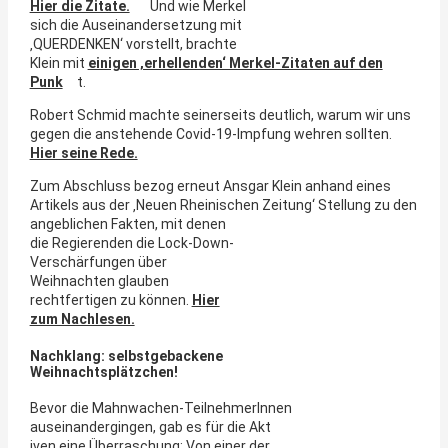
Hier die Zitate.
Und wie Merkel
sich die Auseinandersetzung mit
‚QUERDENKEN‘ vorstellt, brachte
Klein mit
einigen ‚erhellenden‘ Merkel-Zitaten auf den
Punk
t.
Robert Schmid machte seinerseits deutlich, warum wir uns
gegen die anstehende Covid-19-Impfung wehren sollten.
Hier seine Rede.
Zum Abschluss bezog erneut Ansgar Klein anhand eines
Artikels aus der ‚Neuen Rheinischen Zeitu
ng‘ Stellung zu den
angeblichen Fakten, mit denen
die Regierenden die Lock-Down-
Verschärfungen über
Weihnachten glauben
rechtfertigen zu können.
Hier
zum Nachlesen.
Nachklang: selbstgebackene
Weihnachtsplätzchen!
Bevor die Mahnwachen-TeilnehmerInnen
auseinandergingen, gab es für die Akt
iven eine Überraschung: Von einer der