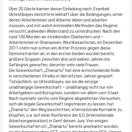
Über 20 Gäste kamen dieser Einladung nach. Esenbek
Ukteshbayev berichtete lebhaft über die Bedingungen, unter
denen Arbeiterinnen und Arbeiter leben und arbeiten
müssen, und mit welch kriminellen Methoden das Regime
versucht, jedweden Widerstand zu unterdrücken. Nach den
rund 100 Morden an streikenden Ölarbeitern und –
Arbeiterinnen in Shanaosen, Westkasachstan, im Dezember
2011 steht nun schon ein dritter Prozess gegen diese
Demonstranten an, in den ersten beiden wurden bereits
größere Gruppen zwischen drei und sieben Jahren ins
Gefängnis geworfen, darunter sehr viele Frauen.
Die Gewerkschaft „Zhanartu“ hat eine entscheidende Rolle
in verschiedenen Streiks in den letzten Jahren gespielt.
Tatsächlich, so Ukteshbayev, sei sie die einzige
unabhängige Gewerkschaft – unabhängig nicht nur von
Arbeitgebern und Korruption, sondern vor allem vom Staat.
Nach nunmehr sechs vom Regime abgelehnten Versuchen,
sich als legale Gewerkschaft registrieren zu lassen, hat
„Zhanartu“ den Weg beschritten, internationale Kontakte zu
knüpfen, u.a. auf einer Konferenz der ILO (Internationale
Arbeitsorganisation) in Genf diesen Juni. Von einigen
Gewerkschaften ist „Zhanartu“ bereits anerkannt worden,
so der französischen CGT, sowie der britischen PCS, Unison