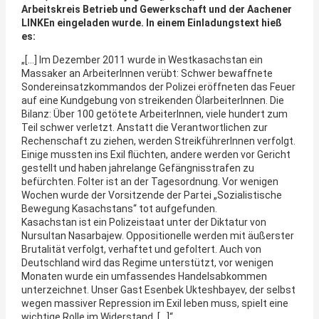
Arbeitskreis Betrieb und Gewerkschaft und der Aachener
LINKEn eingeladen wurde. In einem Einladungstext hieß
es:
„[…] Im Dezember 2011 wurde in Westkasachstan ein
Massaker an ArbeiterInnen verübt: Schwer bewaffnete
Sondereinsatzkommandos der Polizei eröffneten das Feuer
auf eine Kundgebung von streikenden ÖlarbeiterInnen. Die
Bilanz: Über 100 getötete ArbeiterInnen, viele hundert zum
Teil schwer verletzt. Anstatt die Verantwortlichen zur
Rechenschaft zu ziehen, werden StreikführerInnen verfolgt.
Einige mussten ins Exil flüchten, andere werden vor Gericht
gestellt und haben jahrelange Gefängnisstrafen zu
befürchten. Folter ist an der Tagesordnung. Vor wenigen
Wochen wurde der Vorsitzende der Partei „Sozialistische
Bewegung Kasachstans“ tot aufgefunden.
Kasachstan ist ein Polizeistaat unter der Diktatur von
Nursultan Nasarbajew. Oppositionelle werden mit äußerster
Brutalität verfolgt, verhaftet und gefoltert. Auch von
Deutschland wird das Regime unterstützt, vor wenigen
Monaten wurde ein umfassendes Handelsabkommen
unterzeichnet. Unser Gast Esenbek Ukteshbayev, der selbst
wegen massiver Repression im Exil leben muss, spielt eine
wichtige Rolle im Widerstand. […]“