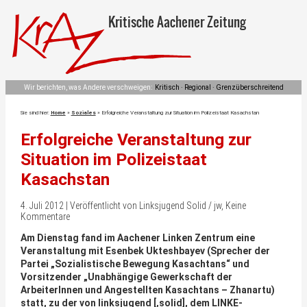
Kritische Aachener Zeitung
Wir berichten, was Andere verschweigen:
Kritisch · Regional · Grenzüberschreitend
Sie sind hier:
Home
»
Soziales
»
Erfolgreiche Veranstaltung zur Situation im Polizeistaat Kasachstan
Erfolgreiche Veranstaltung zur
Situation im Polizeistaat
Kasachstan
4. Juli 2012 | Veröffentlicht von Linksjugend Solid / jw, Keine
Kommentare
Am Dienstag fand im Aachener Linken Zentrum eine
Veranstaltung mit Esenbek Ukteshbayev (Sprecher der
Partei „Sozialistische Bewegung Kasachtans“ und
Vorsitzender „Unabhängige Gewerkschaft der
ArbeiterInnen und Angestellten Kasachtans – Zhanartu)
statt, zu der von linksjugend [‚solid], dem LINKE-