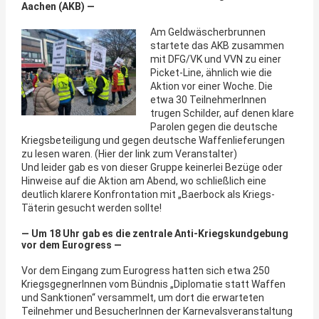
Aachen (AKB) —
Am Geldwäscherbrunnen
startete das AKB zusammen
mit DFG/VK und VVN zu einer
Picket-Line, ähnlich wie die
Aktion vor einer Woche. Die
etwa 30 TeilnehmerInnen
trugen Schilder, auf denen klare
Parolen gegen die deutsche
Kriegsbeteiligung und gegen deutsche Waffenlieferungen
zu lesen waren. (Hier der link zum Veranstalter)
Und leider gab es von dieser Gruppe keinerlei Bezüge oder
Hinweise auf die Aktion am Abend, wo schließlich eine
deutlich klarere Konfrontation mit „Baerbock als Kriegs-
Täterin gesucht werden sollte!
— Um 18 Uhr gab es die zentrale Anti-Kriegskundgebung
vor dem Eurogress —
Vor dem Eingang zum Eurogress hatten sich etwa 250
KriegsgegnerInnen vom Bündnis „Diplomatie statt Waffen
und Sanktionen“ versammelt, um dort die erwarteten
Teilnehmer und BesucherInnen der Karnevalsveranstaltung