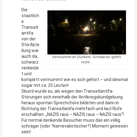
Die
staatlich
e
Transatl
antifa
von der
StörAbte
ilung war
auch da,
Vermummt im Dunkeln: Schwärzer geht’s
schwarz
nicht …
verkleide
t und
komplett vermummt wie es sich gehört – und diesmal
sogar mit ca. 25 Leuten!
Skurril wurde es, als wegen den Transatlantifa-
Störungen sich innerhalb der Antikriegskundgebung
heraus spontan Sprechchöre bildeten und dann in
Richtung der Transatlanifa mehrfach und laut Rufe
erschallten: „NAZIS raus – NAZIS raus – NAZIS raus“!
Für normal denkende Besucher muss das ein völlig
schräger (oder ?karnevalistischer?) Moment gewesen
sein!