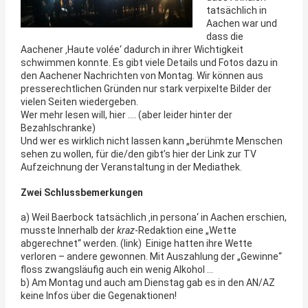
tatsächlich in
Aachen war und
dass die
Aachener ‚Haute volée‘ dadurch in ihrer Wichtigkeit
schwimmen konnte. Es gibt viele Details und Fotos dazu in
den Aachener Nachrichten von Montag. Wir können aus
presserechtlichen Gründen nur stark verpixelte Bilder der
vielen Seiten wiedergeben.
Wer mehr lesen will, hier …. (aber leider hinter der
Bezahlschranke)
Und wer es wirklich nicht lassen kann „berühmte Menschen
sehen zu wollen, für die/den gibt’s hier der Link zur TV
Aufzeichnung der Veranstaltung in der Mediathek.
Zwei Schlussbemerkungen
a) Weil Baerbock tatsächlich ‚in persona‘ in Aachen erschien,
musste Innerhalb der
kraz
-Redaktion eine „Wette
abgerechnet“ werden. (link) Einige hatten ihre Wette
verloren – andere gewonnen. Mit Auszahlung der „Gewinne“
floss zwangsläufig auch ein wenig Alkohol …
b) Am Montag und auch am Dienstag gab es in den AN/AZ
keine Infos über die Gegenaktionen!