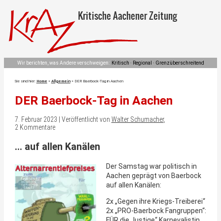
Kritische Aachener Zeitung
Wir berichten, was Andere verschweigen:
Kritisch · Regional · Grenzüberschreitend
Sie sind hier:
Home
»
Allgemein
»
DER Baerbock-Tag in Aachen
DER Baerbock-Tag in Aachen
7. Februar 2023 | Veröffentlicht von
Walter Schumacher
,
2 Kommentare
… auf allen Kanälen
Der Samstag war politisch in
Aachen geprägt von Baerbock
auf allen Kanälen:
2x „Gegen ihre Kriegs-Treiberei“
2x „PRO-Baerbock Fangruppen“:
FÜR die „lustige“ Karnevalistin