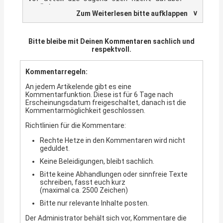
eben weil wir eine Friedens- und
empört.
Menschenrechtspartei sind.“ 15.10.2022
∨
Zum Weiterlesen bitte aufklappen
Und jetzt alle! Tätä, tätä, tätä…
Übrigens, um in der satt-grünen Partei der
Bitte bleibe mit Deinen Kommentaren sachlich und
feuchten Kriegsträume aufgenommen zu
respektvoll.
werden, braucht’s keinerlei Qualifikation
z.B. für eine wie auch immer geartete
Führungsrolle, auch ein Berufsabschluss
Kommentarregeln:
ist keine Bedingung, gern gesehen sind vor
allem Studienabbrecherinnen, und auf ein
An jedem Artikelende gibt es eine
geregeltes Arbeitsleben soll möglichst
Kommentarfunktion. Diese ist für 6 Tage nach
verzichtet werden…
Erscheinungsdatum freigeschaltet, danach ist die
Kommentarmöglichkeit geschlossen.
Soll die Welt wieder am deutschen Wesen
verwesen?
Richtlinien für die Kommentare:
„Ich lege hier für den Fall meines Todes
Rechte Hetze in den Kommentaren wird nicht
das Bekenntnis ab, dass ich die deutsche
geduldet.
Nation wegen ihrer überschwänglichen
Dummheit verachte und mich schäme, ihr
Keine Beleidigungen, bleibt sachlich.
anzugehören.“ Arthur Schopenhauer
Bitte keine Abhandlungen oder sinnfreie Texte
schreiben, fasst euch kurz
(maximal ca. 2500 Zeichen)
Bitte nur relevante Inhalte posten.
Der Administrator behält sich vor, Kommentare die