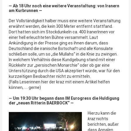
— Ab 18 Uhr noch eine weitere Veranstaltung: von Iranern
am Kurbrunnen —
Der Vollständigkeit halber muss eine weitere Veranstaltung
erwähnt werden, die kein 300 Meter entfernt stattfand.
Dort hatten sich im Stockdunkeln ca. 400 IranerInnen vor
einer hell erleuchteten Bühne versammelt. Laut
Ankündigung in der Presse ging es ihnen darum, dass
Deutschland die iranische Botschaft und alle Konsulate
schließen solle, um so „die Mullahs“ in die Knie zu zwingen.
In welchem Verhältnis diese Kundgebung stand mit einer
Rückkehr zur „persischen Monarchie“ oder ob gar eine
Unterstützung durch die USA akzeptiert würde, war für den
kurzzeitigen Beobachter nicht zu ermitteln.
(Falls Leserinnen hier der kraz mit einem Artikel helfen
können, …. gerne)
— Um 19:30 Uhr begann dann IM Eurogress die Huldigung
der „neuen Ritterin BAERBOCK“ —
Hierzu kann die
kraz
nichts
berichten, außer
dass Annalen