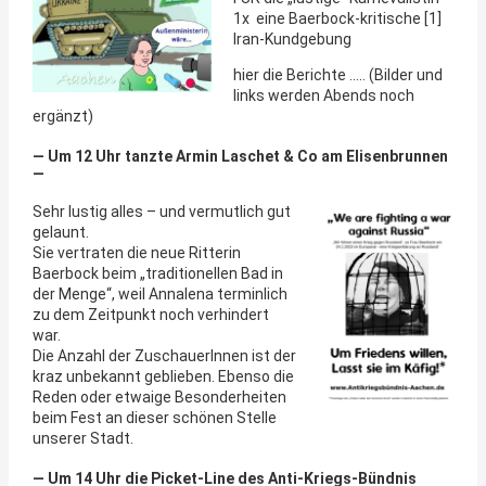
1x eine Baerbock-kritische [1]
Iran-Kundgebung
hier die Berichte ….. (Bilder und
links werden Abends noch
ergänzt)
— Um 12 Uhr tanzte Armin Laschet & Co am Elisenbrunnen
—
Sehr lustig alles – und vermutlich gut
gelaunt.
Sie vertraten die neue Ritterin
Baerbock beim „traditionellen Bad in
der Menge“, weil Annalena terminlich
zu dem Zeitpunkt noch verhindert
war.
Die Anzahl der ZuschauerInnen ist der
kraz unbekannt geblieben. Ebenso die
Reden oder etwaige Besonderheiten
beim Fest an dieser schönen Stelle
unserer Stadt.
— Um 14 Uhr die Picket-Line des Anti-Kriegs-Bündnis