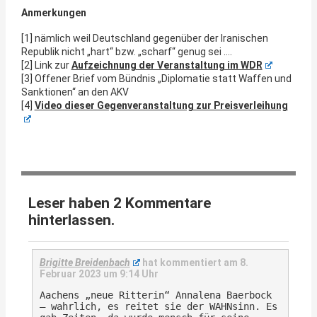
Anmerkungen
[1] nämlich weil Deutschland gegenüber der Iranischen
Republik nicht „hart“ bzw. „scharf“ genug sei ….
[2] Link zur
Aufzeichnung der Veranstaltung im WDR
[3] Offener Brief vom Bündnis „Diplomatie statt Waffen und
Sanktionen“ an den AKV
[4]
Video dieser Gegenveranstaltung zur Preisverleihung
Leser haben 2 Kommentare
hinterlassen.
Brigitte Breidenbach
hat kommentiert am
8.
Februar 2023 um 9:14 Uhr
Aachens „neue Ritterin“ Annalena Baerbock
– wahrlich, es reitet sie der WAHNsinn. Es