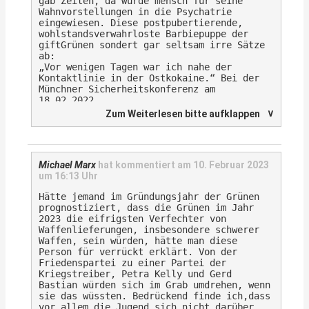
gab Zeiten, da wurde mensch für seine
Wahnvorstellungen in die Psychatrie
eingewiesen. Diese postpubertierende,
wohlstandsverwahrloste Barbiepuppe der
giftGrünen sondert gar seltsam irre Sätze
ab:
„Vor wenigen Tagen war ich nahe der
Kontaktlinie in der Ostkokaine.“ Bei der
Münchner Sicherheitskonferenz am
18.02.2022
∨
Zum Weiterlesen bitte aufklappen
„Putin hat uns in eine andere Zeitrechnung
katapultiert, wo wir bisherige Wissheiten
neu bewerten.“ 28.02.2022
„Die EU hat ein Sanktionspaket aufgelegt
Michael Marx
hat kommentiert am
10. Februar 2023
an Wirtschafts- und Finanzsanktionen… Das
um 16:13 Uhr
wird Russland ruinieren.“ 25.02.2022
Hätte jemand im Gründungsjahr der Grünen
„Wir sind in einem Krieg.“ Bei Anne Will
prognostiziert, dass die Grünen im Jahr
am 18.09.2022
2023 die eifrigsten Verfechter von
Waffenlieferungen, insbesondere schwerer
„Wir kämpfen einen Krieg gegen Russland
Waffen, sein würden, hätte man diese
und nicht gegeneinander.“ Vor dem
Person für verrückt erklärt. Von der
Europarat am 25.01.2023
Friedenspartei zu einer Partei der
Kriegstreiber, Petra Kelly und Gerd
Und hierfür gebührt ihr ein maximaler
Bastian würden sich im Grab umdrehen, wenn
Karnevalstusch:
sie das wüssten. Bedrückend finde ich,dass
„Wir versorgen die Ukraine mit Waffen,
vor allem die Jugend sich nicht darüber