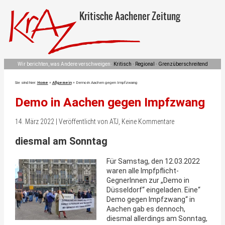
Kritische Aachener Zeitung
Wir berichten, was Andere verschweigen:
Kritisch · Regional · Grenzüberschreitend
Sie sind hier:
Home
»
Allgemein
»
Demo in Aachen gegen Impfzwang
Demo in Aachen gegen Impfzwang
14. März 2022 | Veröffentlicht von ATJ, Keine Kommentare
diesmal am Sonntag
Für Samstag, den 12.03.2022
waren alle Impfpflicht-
GegnerInnen zur „Demo in
Düsseldorf“ eingeladen. Eine“
Demo gegen Impfzwang“ in
Aachen gab es dennoch,
diesmal allerdings am Sonntag,