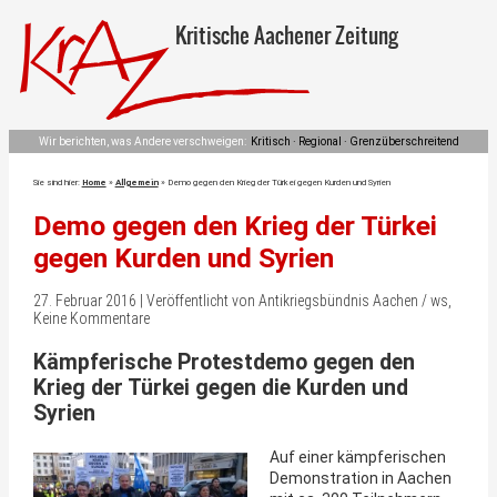
Kritische Aachener Zeitung
Wir berichten, was Andere verschweigen:
Kritisch · Regional · Grenzüberschreitend
Sie sind hier:
Home
»
Allgemein
»
Demo gegen den Krieg der Türkei gegen Kurden und Syrien
Demo gegen den Krieg der Türkei
gegen Kurden und Syrien
27. Februar 2016 | Veröffentlicht von Antikriegsbündnis Aachen / ws,
Keine Kommentare
Kämpferische Protestdemo gegen den
Krieg der Türkei gegen die Kurden und
Syrien
Auf einer kämpferischen
Demonstration in Aachen