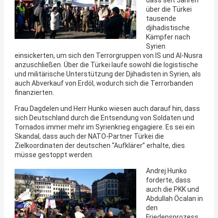
dass seit Jahren
über die Türkei
tausende
djihadistische
Kämpfer nach
Syrien
einsickerten, um sich den Terrorgruppen von IS und Al-Nusra
anzuschließen. Über die Türkei laufe sowohl die logistische
und militärische Unterstützung der Djihadisten in Syrien, als
auch Abverkauf von Erdöl, wodurch sich die Terrorbanden
finanzierten.
Frau Dagdelen und Herr Hunko wiesen auch darauf hin, dass
sich Deutschland durch die Entsendung von Soldaten und
Tornados immer mehr im Syrienkrieg engagiere. Es sei ein
Skandal, dass auch der NATO-Partner Türkei die
Zielkoordinaten der deutschen “Aufklärer” erhalte, dies
müsse gestoppt werden.
Andrej Hunko
forderte, dass
auch die PKK und
Abdullah Öcalan in
den
Friedensprozess