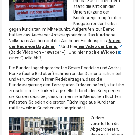
mit ca. 300 Teilnehmern
stand die Kritik an der
Unterstützung der
Bundesregierung für den
Kriegsterror der Türkei
gegen Kurdistan im Mittelpunkt. Aufgerufen zur Demo
hatten das Aachener Antikriegsbündnis, Das Kurdische
Volkshaus Aachen und der Aachener Friedenspreis.
Video
der Rede von Dagdelen
, Und Hier
ein Video der Demo
(Beide Video von =
newscan
=) ,
Und hier noch einVideo (
eines Quelle AKB)
Die Bundestagsabgeordneten Sevim Dagdelen und Andrej
Hunko (siehe Bild oben) nahmen an der Demonstration teil
und verurteilten in Ihren Redebeiträgen, dass die
Bundesregierung den Terrorpaten Erdogan hofiert, statt ihn
zu isolieren. Die Türkei trage selbst durch den Krieg gegen
die Kurden dazu bei, dass immer mehr Menschen flüchten
müssten. So seien die ersten Flüchtlinge aus Kurdistan
mittlerweile in Griechenland angelandet.
Zudem
verurteilten die
Abgeordneten,