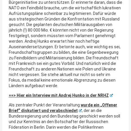
Bürgerinitiative zu unterstützen. Er erinnerte daran, dass die
NATO ein Feindbild brauche, um die wirtschaftlich lukrativen
Aufrüstungspläne scheinbar zu legitimieren. Dafür würde
aus strategischen Gründen die Konfrontation mit Russland
gesucht. Die geplanten deutschen Militärausgaben von
jährlich (!) 80 000 Mio. € könnten nicht von der Regierung
festgelegt, sondern müssten vom Parlament genehmigt
werden. Andrej Hunko erwartet hier noch heftige
Auseinandersetzungen. Er betonte auch, wie wichtig es sei,
Freundschaftsgruppen zu bilden, die eine Gegenbewegung
zu Feindbildern und Militarisierung bilden. Die Freundschaft
mit Frankreich sei ein gutes Vorbild. Und natürlich wird die
Freundschaft zu anderen Nationen wie Polen und Ukraine
nicht vergessen. Sie stehe aktuell nur nicht so sehr im
Fokus, da medial keine emotionale Abgrenzung zu diesen
Ländern aufgebaut werde.
==> Hier ein Interview mit Andrej Hunko in der NRHZ
Als zentraler Punkt der Veranstaltung
wurde ein „Offener
Brief“ diskutiert und verabschiedet
, der an die
Bundesregierung und den Bundestag geschickt werden soll
und zur Kenntnis an den Botschafter der Russischen
Föderation in Berlin. Darin werden die PolitikerInnen