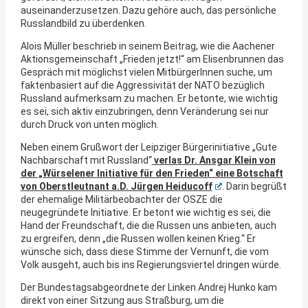
auseinanderzusetzen. Dazu gehöre auch, das persönliche
Russlandbild zu überdenken.
Alois Müller beschrieb in seinem Beitrag, wie die Aachener
Aktionsgemeinschaft „Frieden jetzt!“ am Elisenbrunnen das
Gespräch mit möglichst vielen MitbürgerInnen suche, um
faktenbasiert auf die Aggressivität der NATO bezüglich
Russland aufmerksam zu machen. Er betonte, wie wichtig
es sei, sich aktiv einzubringen, denn Veränderung sei nur
durch Druck von unten möglich.
Neben einem Grußwort der Leipziger Bürgerinitiative „Gute
Nachbarschaft mit Russland“
verlas Dr. Ansgar Klein von
der „Würselener Initiative für den Frieden“ eine Botschaft
von Oberstleutnant a.D. Jürgen Heiducoff
. Darin begrüßt
der ehemalige Militärbeobachter der OSZE die
neugegründete Initiative. Er betont wie wichtig es sei, die
Hand der Freundschaft, die die Russen uns anbieten, auch
zu ergreifen, denn „die Russen wollen keinen Krieg.“ Er
wünsche sich, dass diese Stimme der Vernunft, die vom
Volk ausgeht, auch bis ins Regierungsviertel dringen würde.
Der Bundestagsabgeordnete der Linken Andrej Hunko kam
direkt von einer Sitzung aus Straßburg, um die